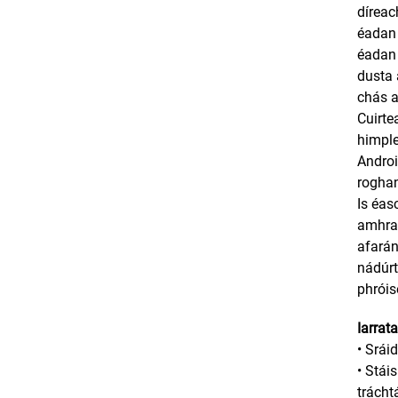
díreac
éadan 
éadan 
dusta 
chás a
Cuirte
himple
Androi
roghan
Is éas
amhras
afarán
nádúrt
phróis
Iarrata
• Srái
• Stái
trácht