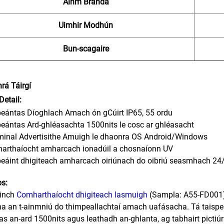
Ainm Branda
Uimhir Modhún
Bun-scagaire
rá Táirgí
Detail:
peántas Díoghlach Amach ón gCúirt IP65, 55 ordu
peántas Ard-ghléasachta 1500nits le cosc ar ghléasacht
minal Advertisithe Amuigh le dhaonra OS Android/Windows
harthaíocht amharcach ionadúil a chosnaíonn UV
peáint dhigiteach amharcach oiriúnach do oibriú seasmhach 24
os:
-inch
Comharthaíocht dhigiteach lasmuigh
(Sampla: A55-FD001)
a an t-ainmniú do thimpeallachtaí amach uafásacha. Tá taisp
as an-ard 1500nits agus leathadh an-ghlanta, ag tabhairt pictiúr 