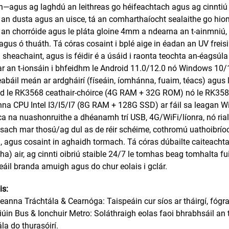
h—agus ag laghdú an leithreas go héifeachtach agus ag cinntiú l
an dusta agus an uisce, tá an comharthaíocht sealaithe go hioml
an chorróide agus le pláta gloine 4mm a ndearna an t-ainmniú, 
agus ó thuáth. Tá córas cosaint i bplé aige in éadan an UV fr
 sheachaint, agus is féidir é a úsáid i raonta teochta an-éagsúl
ar an t-ionsáin i bhfeidhm le Android 11.0/12.0 nó Windows 10/1
abáil meán ar ardgháirí (físeáin, íomhánna, fuaim, téacs) agus 
d le RK3568 ceathair-chóirce (4G RAM + 32G ROM) nó le RK35
na CPU Intel I3/I5/I7 (8G RAM + 128G SSD) ar fáil sa leagan Wi
ca na nuashonruithe a dhéanamh trí USB, 4G/WiFi/líonra, nó rial
ach mar thosú/ag dul as de réir schéime, cothromú uathoibríoch 
, agus cosaint in aghaidh tormach. Tá córas dúbailte caiteacht
ha) air, ag cinnti oibriú staible 24/7 le tomhas beag tomhalta fu
eáil branda amuigh agus do chur eolais i gclár.
is:
deanna Tráchtála & Cearnóga: Taispeáin cur síos ar tháirgí, fógra
siúin Bus & Ionchuir Metro: Soláthraigh eolas faoi bhrabhsáil an t
ála do thurasóirí.