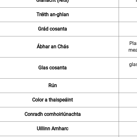
Glanacht (Nits)
Tréith an-ghlan
Grád cosanta
Pla
Ábhar an Chás
mea
gla
Glas cosanta
Rún
Color a thaispeáint
Conradh comhoiriúnachta
Uillinn Amharc