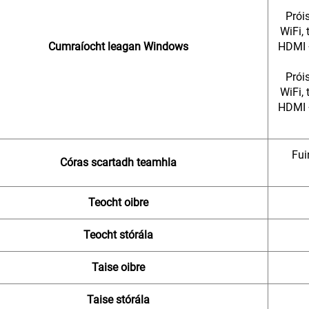
Prói
WiFi,
Cumraíocht leagan Windows
HDMI 
Prói
WiFi,
HDMI 
Fui
Córas scartadh teamhla
Teocht oibre
Teocht stórála
Taise oibre
Taise stórála