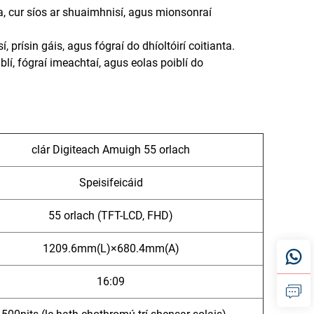
a, cur síos ar shuaimhnisí, agus mionsonraí
 prísin gáis, agus fógraí do dhíoltóirí coitianta.
blí, fógraí imeachtaí, agus eolas poiblí do
clár Digiteach Amuigh 55 orlach
Speisifeicáid
55 orlach (TFT-LCD, FHD)
1209.6mm(L)×680.4mm(A)
16:09