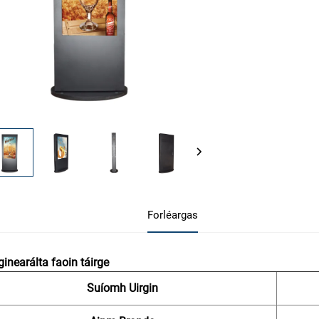
Forléargas
ginearálta faoin táirge
Suíomh Uirgin