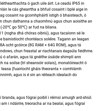
éithearthachta ó gach uile áirt. Le ceadú IP65 in
án le cás ghearrtha a bhfuil cosaint i bplé aige in
ag cosaint na gcomhpháirtí istigh ó bhaisteach, ó
eisin chun dathanna a chaomhnú agus chun aoisithe an
a (-20℃ go 50℃) ar fud na bliana.
1 (rogha dhá chóras oibriú), agus tacaíonn sé le
le bainistíocht chontéacs soléire. Tagann an leagan
88A ocht gcóirce (8G RAM + 64G ROM), agus tá
ndows, chun freastal ar riachtanais éagsúla feidhme.
ú ó afarán, agus tá gnéithe úsáide shimplí ann
na soilse (trí sheansóir solais), monatóireacht ó
a teasa (fuairíocht gháis theoranta + comhlámh
innimh, agus is é sin an réiteach idealach do
í branda, agus fógraí poiblí i réimsí amuigh ard-shiúl.
-am i ndáiríre, treoracha ar na bealaí, agus fógraí