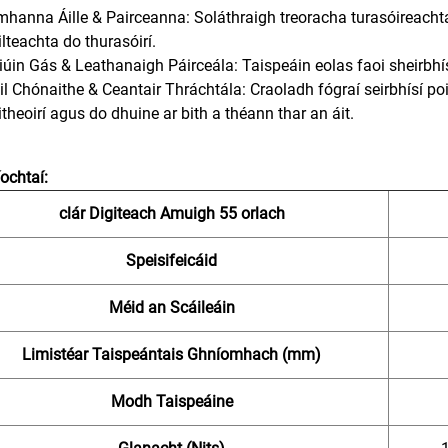
mhanna Áille & Pairceanna: Soláthraigh treoracha turasóireacht
lteachta do thurasóirí.
siúin Gás & Leathanaigh Páirceála: Taispeáin eolas faoi sheirbhísí,
il Chónaithe & Ceantair Thráchtála: Craoladh fógraí seirbhísí poi
theoirí agus do dhuine ar bith a théann thar an áit.
ochtaí:
clár Digiteach Amuigh 55 orlach
Speisifeicáid
Méid an Scáileáin
Limistéar Taispeántais Ghníomhach (mm)
Modh Taispeáine