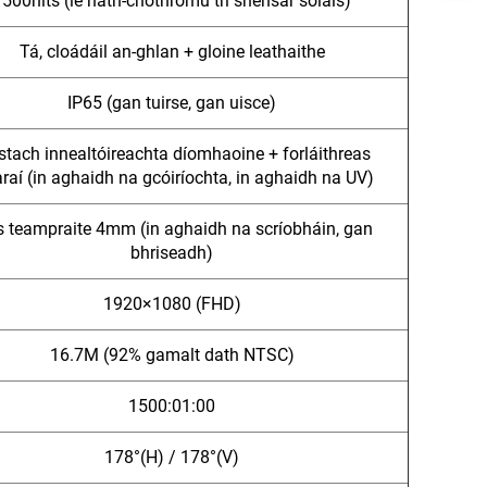
1500nits (le hath-chothromú trí shensar solais)
Tá, cloádáil an-ghlan + gloine leathaithe
IP65 (gan tuirse, gan uisce)
stach innealtóireachta díomhaoine + forláithreas
raí (in aghaidh na gcóiríochta, in aghaidh na UV)
s teampraite 4mm (in aghaidh na scríobháin, gan
bhriseadh)
1920×1080 (FHD)
16.7M (92% gamalt dath NTSC)
1500:01:00
178°(H) / 178°(V)