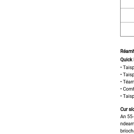
Réamh
Quick 
• Tais
• Tais
• Téar
• Com
• Tais
Cur sí
An 55
ndearn
bríoch