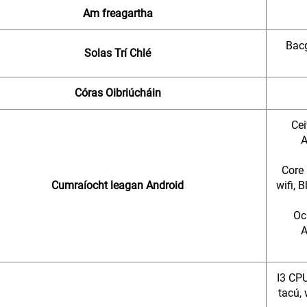
Am freagartha
Bacg
Solas Trí Chlé
Córas Oibriúcháin
Cei
A
Core
Cumraíocht leagan Android
wifi, 
Oc
A
I3 CPU
tacú,