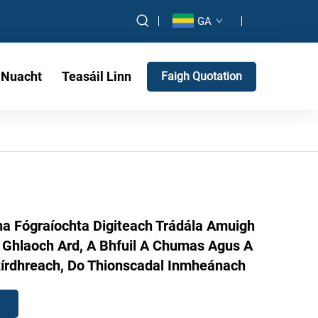
GA
Nuacht
Teasáil Linn
Faigh Quotation
na Fógraíochta Digiteach Trádála Amuigh
 Ghlaoch Ard, A Bhfuil A Chumas Agus A
Dtírdhreach, Do Thionscadal Inmheánach