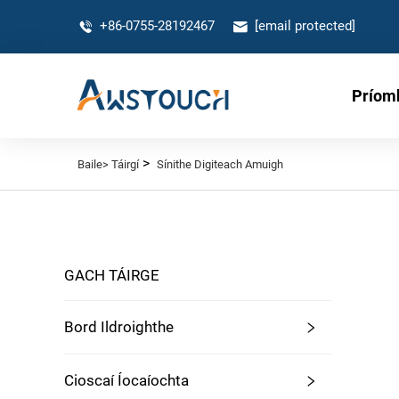
+86-0755-28192467
[email protected]
Príom
>
Baile>
Táirgí
Sínithe Digiteach Amuigh
GACH TÁIRGE
Bord Ildroighthe
Cioscaí Íocaíochta