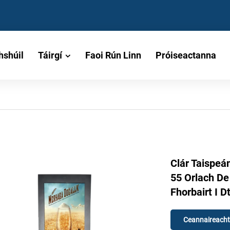
hshúil
Táirgí
Faoi Rún Linn
Próiseactanna
Clár Taispeá
55 Orlach De
Fhorbairt I 
Ceannaireacht