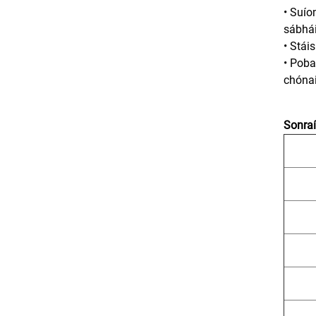
• Suío
sábhái
• Stái
• Poba
chónai
Sonraí