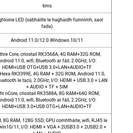
6ms
hloine LED (sábháilte le haghaidh fuinnimh, saol
fada)
Android 11.0/12.0 Windows 10/11
thre Core, criostail RK3568A, 4G RAM+32G ROM,
ndroid 11.0, wifi, Bluetooth ar fáil, 2.0GHz, I/O:
HDMI+USB OTG+USB 3.0+LAN+AUDIO+TF
 Hexa RK3399E, 4G RAM + 32G ROM, Android 11.0,
Bluetooth le tacú, 2.0GHz, I/O: HDMI + USB 3.0 + LAN
+ AUDIO + TF + SIM
ht nCore, criostail RK3588A, 8G RAM+64G ROM,
ndroid 11.0, wifi, Bluetooth ar fáil, 2.2GHz, I/O:
HDMI+USB 3.0+USB OTG+LAN+AUDIO+TF
, 8G RAM, 128G SSD, GPU comhtháite, wifi, RJ45 le
 win10/11, I/O: HDMI + VGA + 2USB3.0 + 2USB2.0 +