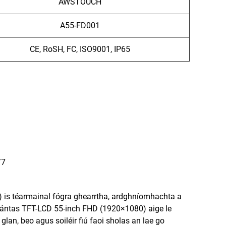
AWSTOUCH
A55-FD001
CE, RoSH, FC, ISO9001, IP65
/7
 is téarmainal fógra ghearrtha, ardghníomhachta a
eántas TFT-LCD 55-inch FHD (1920×1080) aige le
glan, beo agus soiléir fiú faoi sholas an lae go