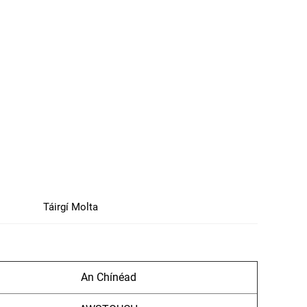
Táirgí Molta
An Chínéad