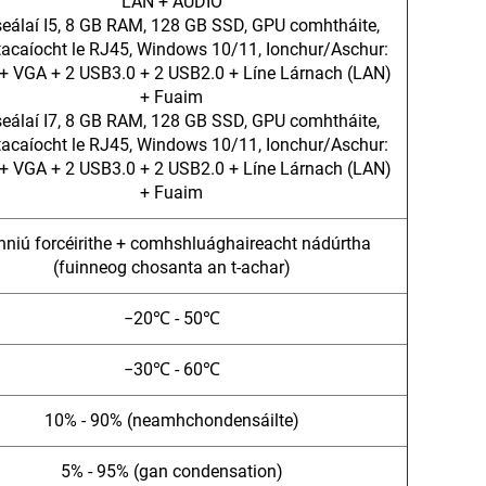
LAN + AUDIO
seálaí I5, 8 GB RAM, 128 GB SSD, GPU comhtháite,
 tacaíocht le RJ45, Windows 10/11, Ionchur/Aschur:
+ VGA + 2 USB3.0 + 2 USB2.0 + Líne Lárnach (LAN)
+ Fuaim
seálaí I7, 8 GB RAM, 128 GB SSD, GPU comhtháite,
 tacaíocht le RJ45, Windows 10/11, Ionchur/Aschur:
+ VGA + 2 USB3.0 + 2 USB2.0 + Líne Lárnach (LAN)
+ Fuaim
nniú forcéirithe + comhshluághaireacht nádúrtha
(fuinneog chosanta an t-achar)
−20℃ - 50℃
−30℃ - 60℃
10% - 90% (neamhchondensáilte)
5% - 95% (gan condensation)