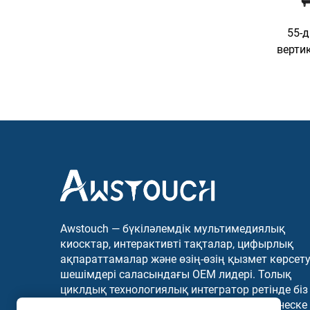
55-д
верти
Awstouch — бүкіләлемдік мультимедиялық
киосктар, интерактивті тақталар, цифырлық
ақпараттамалар және өзің-өзің қызмет көрсет
шешімдері саласындағы OEM лидері. Толық
циклдық технологиялық интегратор ретінде біз
әлем бойынша көптеген салалардағы бизнеске