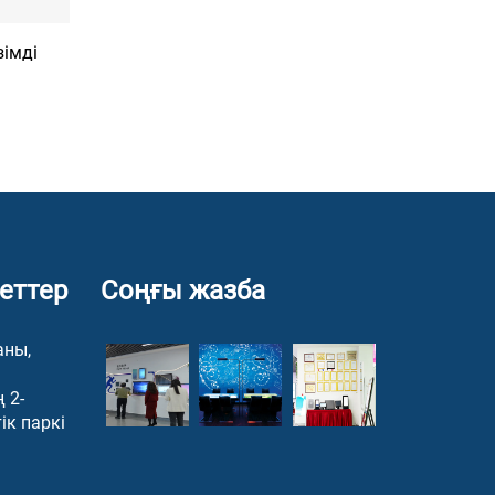
зімді
еттер
Соңғы жазба
аны,
 2-
ік паркі