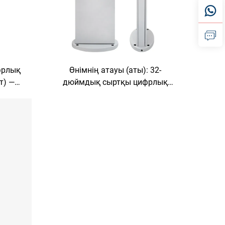
фрлық
Өнімнің атауы (аты): 32-
т) —
дюймдық сыртқы цифрлық
Ж-і бар
таңбалау (IP65, 1500 нит) —
плей
Android/Windows екілік ОЖ-ге ие
ауа-райына төзімді дисплей