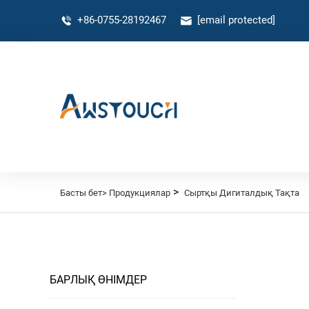
+86-0755-28192467
[email protected]
>
Басты бет>
Продукциялар
Сыртқы Дигиталдық Тақта
БАРЛЫҚ ӨНІМДЕР