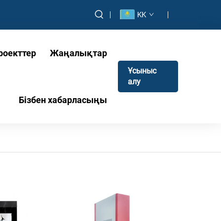
KK
роекттер
Жаңалықтар
Ұсыныс
алу
Бізбен хабарласыңы