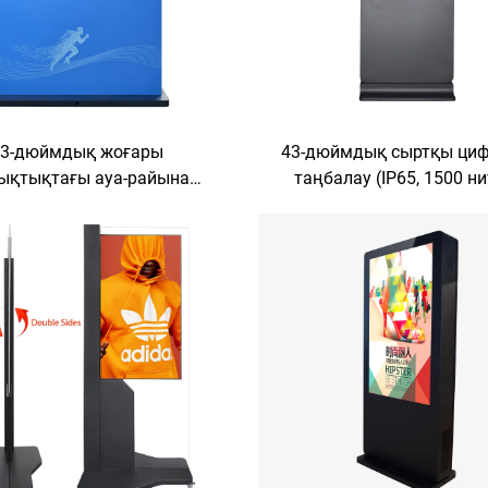
43-дюймдық жоғары
43-дюймдық сыртқы ци
ықтықтағы ауа-райына
таңбалау (IP65, 1500 ни
і өнеркәсіптік деңгейдегі
Android/Windows екілік О
ы коммерциялық цифрлық
ауа-райына төзімді дис
амалық дисплей экраны