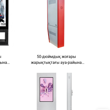
ы
50-дюймдық жоғары
йына
жарықтықтағы ауа-райына
ейдегі
төзімді өнеркәсіптік деңгейдегі
ифрлық
сыртқы коммерциялық цифрлық
краны
рекламалық дисплей экраны