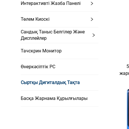
Интерактивті Жазба Панелі
Төлем Киоскі
Сандық Таныс Белгілер Және
Дисплейлер
Тачскрин Монитор
Өнеркәсіптік PC
жар
төзімд
Сыртқы Дигиталдық Тақта
сыртқ
рекл
Басқа Жарнама Құрылғылары