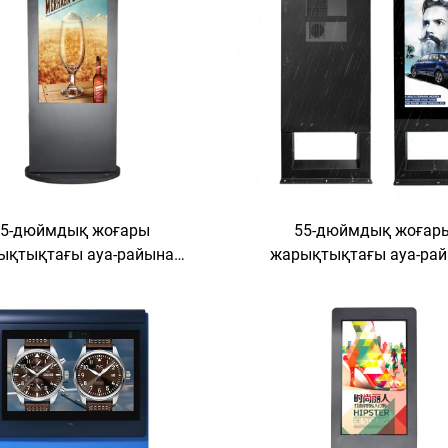
55-дюймдық жоғары
55-дюймдық жоғар
ықтықтағы ауа-райына
жарықтықтағы ауа-ра
і өнеркәсіптік деңгейдегі
төзімді өнеркәсіптік деңг
ы коммерциялық цифрлық
сыртқы коммерциялық ц
амалық дисплей экраны
рекламалық дисплей э