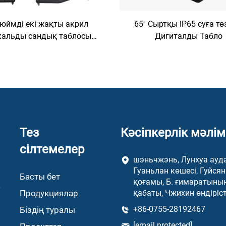
юймді екі жақты акрил
65'' Сыртқы IP65 суға тө
кальды сандық таблосы1
Дигиталды Табло
(Android/Windows)
Тез
Кәсіпкерлік мәлім
сілтемелер
шэньчжэнь, Лунхуа ауд
Гуаньлан көшесі, Гуйсян
Басты бет
қоғамы, Б. ғимаратының
у
Продукциялар
қабаты, Чжихин өндіріст
+86-0755-28192467
Біздің туралы
[email protected]