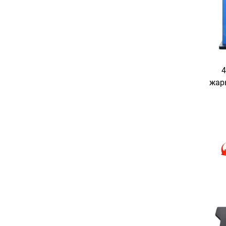
жар
төзімд
сыртқ
рекл