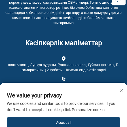
көрсету шешімдері саласындағы OEM лидері. Толық циклдық
технологиялық интегратор ретінде біз әлем бойынша көптеген
салалардағы бизнеске өнімділікті арттыруға және дамуды үдетуге
көмектесетін инновациялық жүйелерді жобалаймыз және
шығарамыз.
Кәсіпкерлік мәліметтер
шэньчжэнь, Лунхуа ауданы, Гуаньлан көшесі, Гуйсян қоғамы, Б.
ғимаратының 2-қабаты, Чжихин өндірістік паркі
+86-0755-28192467
We value your privacy
[email protected]
We use cookies and similar tools to provide our services. If you
don't want to accept all cookies, click Personalize cookies.
Уақыт: 9:00 - 16:00
Accept all