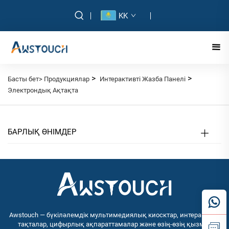
KK
>
>
Басты бет>
Продукциялар
Интерактивті Жазба Панелі
Электрондық Ақтақта
БАРЛЫҚ ӨНІМДЕР
Awstouch — бүкіләлемдік мультимедиялық киосктар, интерактивті
тақталар, цифырлық ақпараттамалар және өзің-өзің қызмет