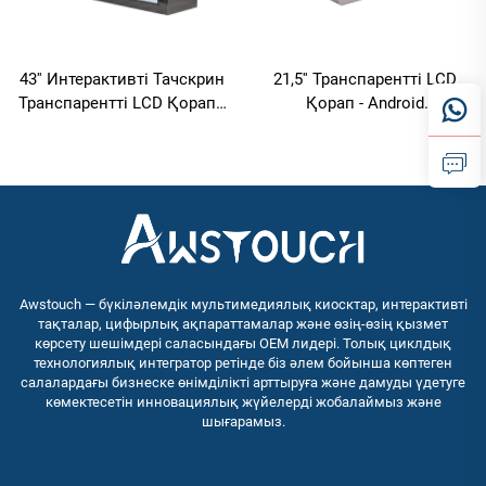
43'' Интерактивті Тачскрин
21,5'' Транспарентті LCD
Транспарентті LCD Қорап -
Қорап - Android
Android RK3568A/Windows
RK3568A/Windows I3/I5/I7
I3-I7 Коммерциялық
Интерактивті Дисплей
Дисплей Шоукаст
Шоукаст
Awstouch — бүкіләлемдік мультимедиялық киосктар, интерактивті
тақталар, цифырлық ақпараттамалар және өзің-өзің қызмет
көрсету шешімдері саласындағы OEM лидері. Толық циклдық
технологиялық интегратор ретінде біз әлем бойынша көптеген
салалардағы бизнеске өнімділікті арттыруға және дамуды үдетуге
көмектесетін инновациялық жүйелерді жобалаймыз және
шығарамыз.