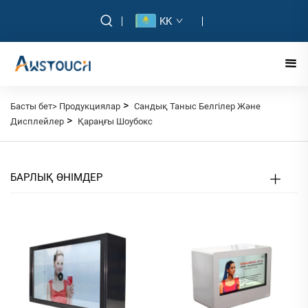
KK
>
Басты бет>
Продукциялар
Сандық Таныс Белгілер Және
>
Дисплейлер
Қараңғы Шоубокс
БАРЛЫҚ ӨНІМДЕР