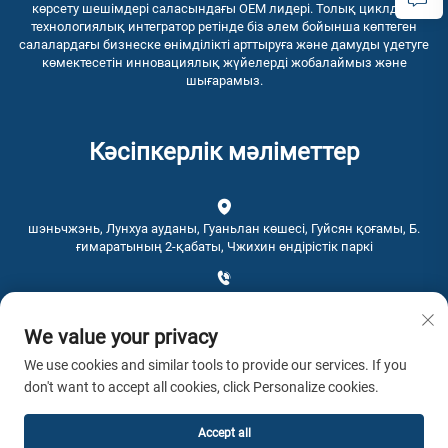
көрсету шешімдері саласындағы OEM лидері. Толық циклдық
технологиялық интегратор ретінде біз әлем бойынша көптеген
салалардағы бизнеске өнімділікті арттыруға және дамуды үдетуге
көмектесетін инновациялық жүйелерді жобалаймыз және
шығарамыз.
Кәсіпкерлік мәліметтер
шэньчжэнь, Лунхуа ауданы, Гуаньлан көшесі, Гуйсян қоғамы, Б.
ғимаратының 2-қабаты, Чжихин өндірістік паркі
+86-0755-28192467
We value your privacy
[email protected]
We use cookies and similar tools to provide our services. If you
don't want to accept all cookies, click Personalize cookies.
Уақыт: 9:00 - 16:00
Accept all