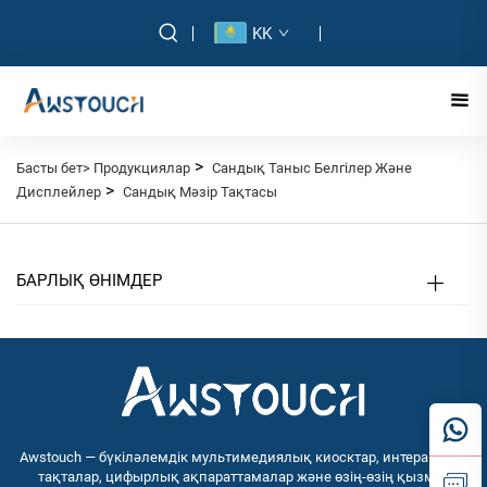
KK
>
Басты бет>
Продукциялар
Сандық Таныс Белгілер Және
>
Дисплейлер
Сандық Мәзір Тақтасы
БАРЛЫҚ ӨНІМДЕР
Awstouch — бүкіләлемдік мультимедиялық киосктар, интерактивті
тақталар, цифырлық ақпараттамалар және өзің-өзің қызмет