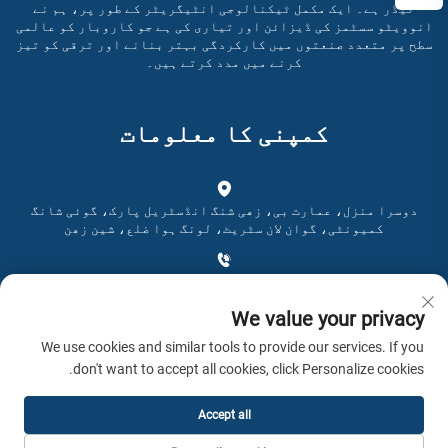
لیڈر ہے۔ ایک مکمل ٹیکنالوجی انٹیگریٹر کے طور پر، ہم نے
انوویٹو سسٹمز کی ڈیزائن اور تیاری کی ہے جو کاروبار کو عالمی
سطح پر متعدد صنعتوں میں کارکردگی بہتر بنانے اور ترقی کو تیز
کرنے میں مدد کرتے ہیں۔
کمپنی کا معلومات
دوسرا منزل، عمارت بی، زھی شنگ انڈسٹریل پارک، گوئی شانگ
کمیونٹی، گوان لان سٹریٹ، لونگ ہوا ضلع، شین زھن
+86-0755-28192467
We value your privacy
[email protected]
We use cookies and similar tools to provide our services. If you
don't want to accept all cookies, click Personalize cookies.
وقت: 9:00 صبح تا 4:00 شام
Accept all
کاپی رائٹ © 2026 AWSTOUCH تمام حقوق محفوظ ہیں۔ -
رازداری کی