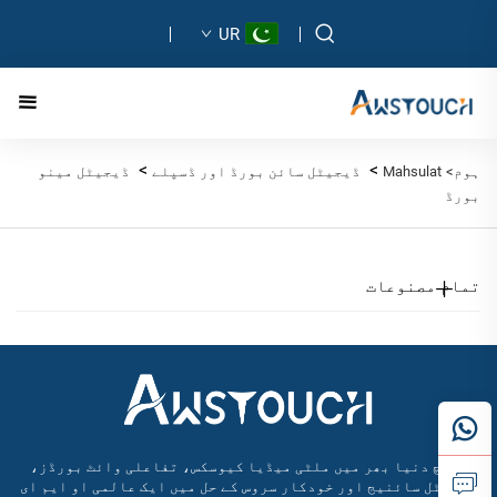
UR
>
>
ہوم>
Mahsulat
ڈیجیٹل سائن بورڈ اور ڈسپلے
ڈیجیٹل مینو
بورڈ
تمام مصنوعات
آسٹچ دنیا بھر میں ملٹی میڈیا کیوسکس، تفاعلی وائٹ بورڈز،
ڈیجیٹل سائنیج اور خودکار سروس کے حل میں ایک عالمی او ایم ای