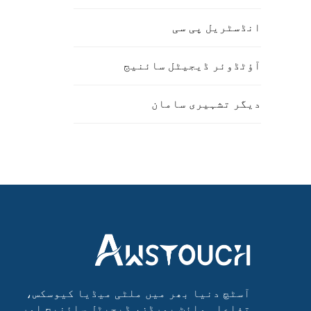
انڈسٹریل پی سی
آؤٹڈوئر ڈیجیٹل سائنیج
دیگر تشہیری سامان
آسٹچ دنیا بھر میں ملٹی میڈیا کیوسکس،
تفاعلی وائٹ بورڈز، ڈیجیٹل سائنیج اور