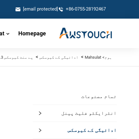
[email protected]
+86-0755-28192467
at
Homepage
>
>
ہوم>
Mahsulat
ادائیگی کے کیوسکس
پے منٹ کیوسکس 17.3"
تمام مصنوعات
انٹرایکٹو فلیٹ پینل
ادائیگی کے کیوسکس