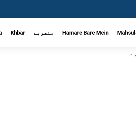
Mahsul
Hamare Bare Mein
منصوبے
Khbar
a