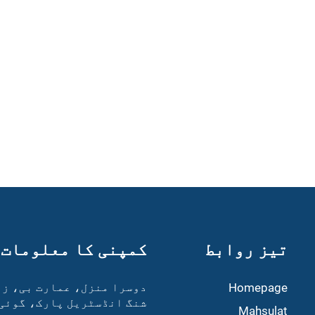
تیز روابط
کمپنی کا معلومات
Homepage
دوسرا منزل، عمارت بی، زھ
شنگ انڈسٹریل پارک، گوئی
Mahsulat