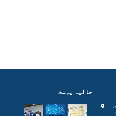
حالیہ پوسٹ
ی