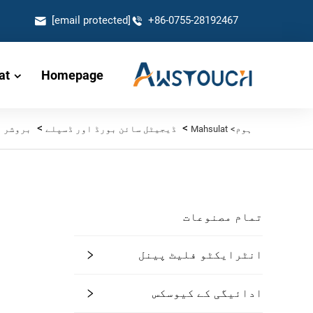
[email protected]
+86-0755-28192467
at
Homepage
>
>
ہوم>
Mahsulat
ڈیجیٹل سائن بورڈ اور ڈسپلے
بروشر ہ
تمام مصنوعات
انٹرایکٹو فلیٹ پینل
ادائیگی کے کیوسکس