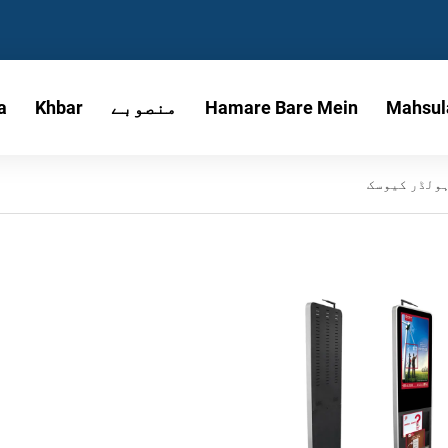
Mahsul
Hamare Bare Mein
منصوبے
Khbar
a
ولڈر کیوسک