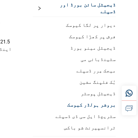
ڈیجیٹل سائن بورڈ اور
ڈسپلے
دیوار پر لگا کیوسک
فرش پر کھڑا کیوسک
5
ڈیجیٹل مینو بورڈ
سٹینڈبائی می
میجک مِرر ڈسپلے
بُک فلپنگ مشین
ڈیجیٹل پوسٹر
بروشر ہولڈر کیوسک
سٹریچڈ ایل سی ڈی ڈسپلے
ٹرانسپیرنٹ شو باکس