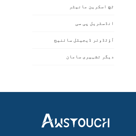
ٹچ اسکرین مانیٹر
انڈسٹریل پی سی
آؤٹڈوئر ڈیجیٹل سائنیج
دیگر تشہیری سامان