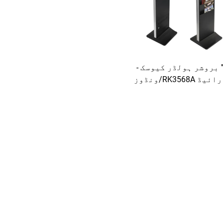
21.'' بروشر ہولڈر کیوسک -
اینڈرائیڈ RK3568A/ونڈوز
I3/I5/I7 FHD انٹرایکٹو ڈیجیٹل
ریڈنگ ٹرمینل