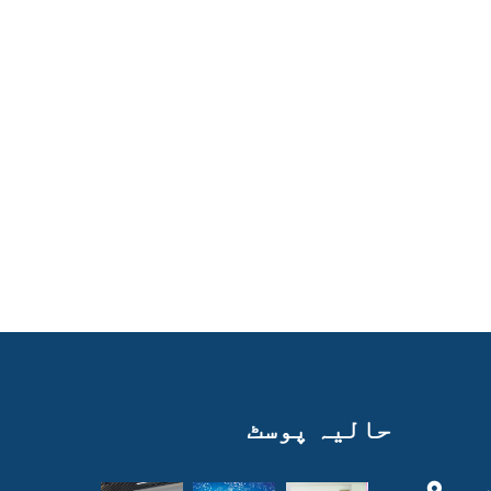
حالیہ پوسٹ
ی