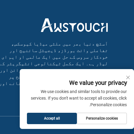
آسٹچ دنیا بھر میں ملٹی میڈیا کیوسکس،
تفاعلی وائٹ بورڈز، ڈیجیٹل سائنیج اور
خودکار سروس کے حل میں ایک عالمی او ایم ای
لیڈر ہے۔ ایک مکمل ٹیکنالوجی انٹیگریٹر کے
طور پر، ہم نے انوویٹو سسٹمز کی ڈیزائن اور
تیاری کی ہے جو کاروبار کو عالمی سطح پر
We value your privacy
متعدد صنعتوں میں کارکردگی بہتر بنانے اور
ترقی کو تیز کرنے میں مدد کرتے ہیں۔
We use cookies and similar tools to provide our
services. If you don't want to accept all cookies, click
Personalize cookies.
Accept all
Personalize cookies