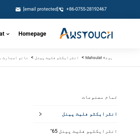
[email protected]
+86-0755-28192467
at
Homepage
>
>
ہوم>
Mahsulat
انٹرایکٹو فلیٹ پینل
نانو اسمارٹ ب
تمام مصنوعات
انٹرایکٹو فلیٹ پینل
انٹرایکٹیو فلیٹ پینل 65"