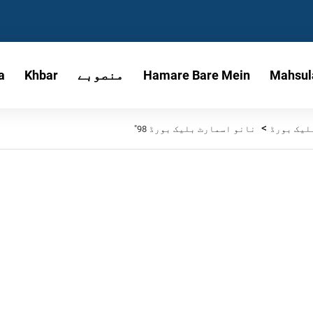
Mahsul
Hamare Bare Mein
منصوبے
Khbar
a
>
لیک بورڈ
نانو اسمارٹ بلیک بورڈ 98"