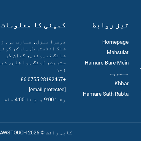
تیز روابط
کمپنی کا معلومات
Homepage
دوسرا منزل، عمارت بی، زھ
شنگ انڈسٹریل پارک، گوئی
Mahsulat
شانگ کمیونٹی، گوان لان
Hamare Bare Mein
سٹریٹ، لونگ ہوا ضلع، شین
زھن
منصوبے
+86-0755-28192467
Khbar
[email protected]
Hamare Sath Rabta
وقت: 9:00 صبح تا 4:00 شام
کاپی رائٹ © 2026 AWSTOUCH تمام حقوق محفوظ ہیں۔ -