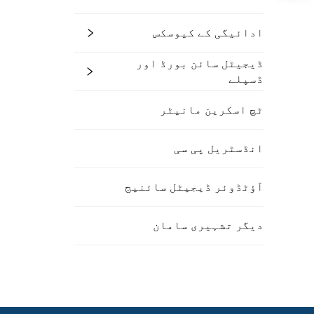
ادائیگی کے کیوسکس
ڈیجیٹل سائن بورڈ اور
ڈسپلے
ٹچ اسکرین مانیٹر
انڈسٹریل پی سی
آؤٹڈوئر ڈیجیٹل سائنیج
دیگر تشہیری سامان