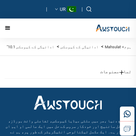
UR
>
>
ہوم>
Mahsulat
ادائیگی کے کیوسکس
ادائیگی کے کیوسکس 10.1"
تمام مصنوعات
آسٹچ دنیا بھر میں ملٹی میڈیا کیوسکس، تفاعلی وائٹ بورڈز،
ڈیجیٹل سائنیج اور خودکار سروس کے حل میں ایک عالمی او ایم ای
لیڈر ہے۔ ایک مکمل ٹیکنالوجی انٹیگریٹر کے طور پر، ہم نے