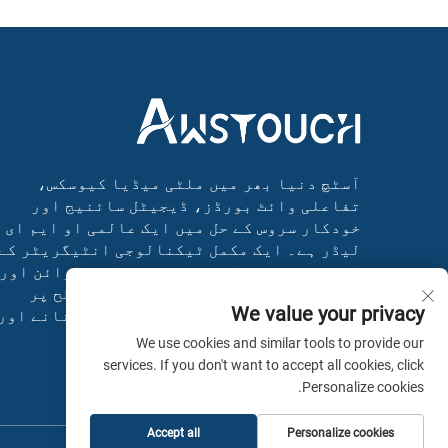
آسٹچ دنیا بھر میں ملٹی میڈیا کیوسکس،
تفاعلی وائٹ بورڈز، ڈیجیٹل سائنیج اور
خودکار سروس کے حل میں ایک عالمی او ایم ای
لیڈر ہے۔ ایک مکمل ٹیکنالوجی انٹیگریٹر کے
طور پر، ہم نے انوویٹو سسٹمز کی ڈیزائن اور
تیاری کی ہے جو کاروبار کو عالمی سطح پر
We value your privacy
متعدد صنعتوں میں کارکردگی بہتر بنانے اور
ترقی کو تیز کرنے میں مدد کرتے ہیں۔
We use cookies and similar tools to provide our
services. If you don't want to accept all cookies, click
Personalize cookies.
Accept all
Personalize cookies