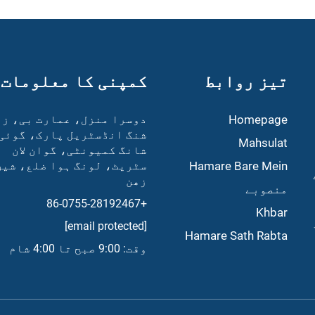
تیز روابط
کمپنی کا معلومات
Homepage
دوسرا منزل، عمارت بی، زھ
شنگ انڈسٹریل پارک، گوئی
Mahsulat
شانگ کمیونٹی، گوان لان
Hamare Bare Mein
سٹریٹ، لونگ ہوا ضلع، شین
زھن
منصوبے
+86-0755-28192467
Khbar
[email protected]
Hamare Sath Rabta
وقت: 9:00 صبح تا 4:00 شام