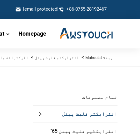
[email protected]
+86-0755-28192467
at
Homepage
>
>
ہوم>
Mahsulat
انٹرایکٹو فلیٹ پینل
الیکٹرانک وائ
تمام مصنوعات
انٹرایکٹو فلیٹ پینل
انٹرایکٹیو فلیٹ پینل 65"