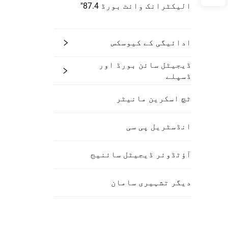
الیکٹرانک وائٹ بورڈ 87.4"
ادائیگی کے کیوسکس
ڈیجیٹل سائن بورڈ اور
ڈسپلے
ٹچ اسکرین مانیٹر
انڈسٹریل پی سی
آؤٹڈوئر ڈیجیٹل سائنیج
دیگر تشہیری سامان