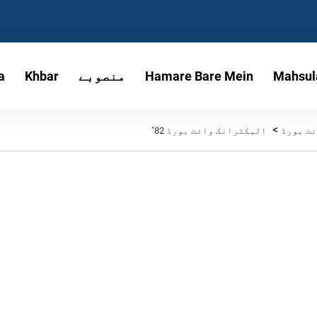
Mahsul
Hamare Bare Mein
منصوبے
Khbar
a
>
ٹ بورڈ
الیکٹرانک وائٹ بورڈ 82"