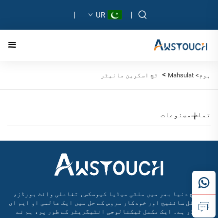
UR
>
ہوم>
Mahsulat
ٹچ اسکرین مانیٹر
تمام مصنوعات
آسٹچ دنیا بھر میں ملٹی میڈیا کیوسکس، تفاعلی وائٹ بورڈز،
ڈیجیٹل سائنیج اور خودکار سروس کے حل میں ایک عالمی او ایم ای
لیڈر ہے۔ ایک مکمل ٹیکنالوجی انٹیگریٹر کے طور پر، ہم نے