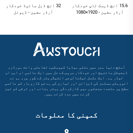
15.6 انچ ڈیسک ٹاپ خودکار
32 انچ ڈبل سائیڈ خودکار
آرڈر مشین - 1920×1080
آرڈر مشین - ڈیوئل
FHD، چھوٹے اور درمیانے
کنفیگریشن: کیٹرنگ کے
کیٹرنگ کے لیے اینڈرائیڈ
منظرنامے کے لیے
RK3568A اور X86 (I3/I5/I7)
اینڈرائیڈ RK3568A اور
X86 (I3/I5/I7)
آسٹچ دنیا بھر میں ملٹی میڈیا کیوسکس، تفاعلی وائٹ بورڈز،
ڈیجیٹل سائنیج اور خودکار سروس کے حل میں ایک عالمی او ایم ای
لیڈر ہے۔ ایک مکمل ٹیکنالوجی انٹیگریٹر کے طور پر، ہم نے
انوویٹو سسٹمز کی ڈیزائن اور تیاری کی ہے جو کاروبار کو عالمی
سطح پر متعدد صنعتوں میں کارکردگی بہتر بنانے اور ترقی کو تیز
کرنے میں مدد کرتے ہیں۔
کمپنی کا معلومات