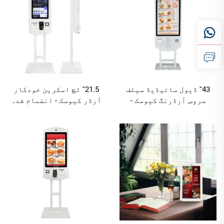
ترتیب دینے کے اختیارات
ترتیب دینے کے اختیارات
43'' ڈیول سائیڈیڈ سیلف
21.5'' ٹچ اسکرین خودکار
سروس آرڈرنگ کیوسک -
آرڈر کیوسک - انضمام شدہ
اینڈرائیڈ RK3568A/
کیو آر کوڈ سکینر اور
ونڈوز I3/I5/I7 FHD
پرنٹر، اینڈرائیڈ
انٹرایکٹو کیٹرنگ
RK3568A/X86(I3/I5/I7)
ٹرمینل
ترتیب دینے کے اختیارات