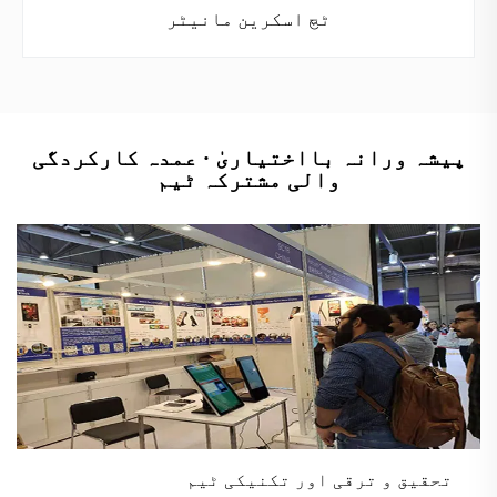
ٹچ اسکرین مانیٹر
پیشہ ورانہ بااختیاریٰ · عمدہ کارکردگی
والی مشترکہ ٹیم
تحقیق و ترقی اور تکنیکی ٹیم