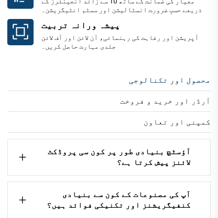
معیار کی ضمانت کے ساتھ 10 سے زائد انجینئرز کے
ذریعے حسبِ ضرورت انسٹالیشن اور سسٹم انٹیگریشن۔
پیشہ ورانہ تربیت
آپریشن اور رفاہت کی رہنمائی، آن لائن اور آف لائن
جلدی مہارت حاصل کریں۔
محصول اور تکنالوجی
آرڈر اور خرید و فروخت
کمپنی اور تعاون
آؤسٹچ بنیادی طور پر کون سی پروڈکٹ
لائنز پیش کرتا ہے؟
آپ کی مصنوعات کے کون سے بنیادی
کنفیگریشنز اور تکنیکی فوائد ہیں؟