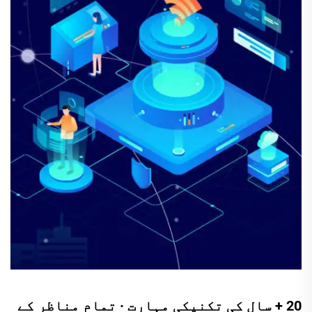
20 + سال کی تکنیکی مہارت · تمام مناظر کے