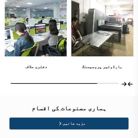
دھول سے پاک ورکشاپ
دفتری علاقہ
ہماری مصنوعات کی اقسام
مزید جانیں