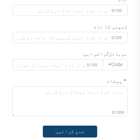
0/100
کمپنی کا نام
0/200
موبائل/واٹس ایپ
Code
0/100
پیغام
0/1000
جمع کرائیں