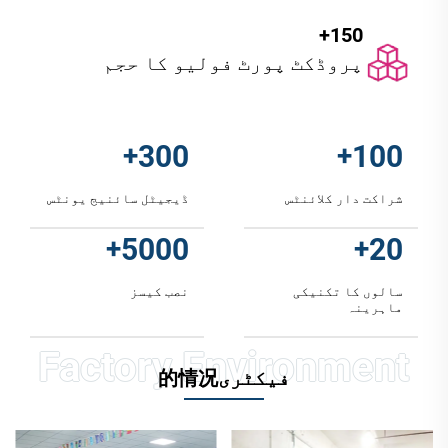
150+
پروڈکٹ پورٹ فولیو کا حجم
+
300
+
100
شراکت دار کلائنٹس
ڈیجیٹل سائنیج یونٹس
+
5000
+
20
سالوں کا تکنیکی
نصب کیسز
ماہرینہ
فیکٹری的情况