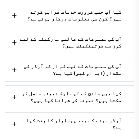
کیا آپ حسبِ ضرورت خدمات فراہم کرتے
ہیں؟ کون سی معلومات درکار ہوتی ہے؟
آپ کی مصنوعات کے عالمی مارکیٹس کے لیے
کون سے سرٹیفکیٹس ہیں؟
آپ کی مصنوعات کے لیے کم از کم آرڈر کی
مقدار (ایم او کیو) کیا ہے؟
کیا میں جانچ کے لیے ایک نمونہ حاصل کر
سکتا ہوں؟ نمونہ کی شرائط کیا ہیں؟
آرڈر دینے کے بعد پیداوار کا وقت کیا
ہے؟