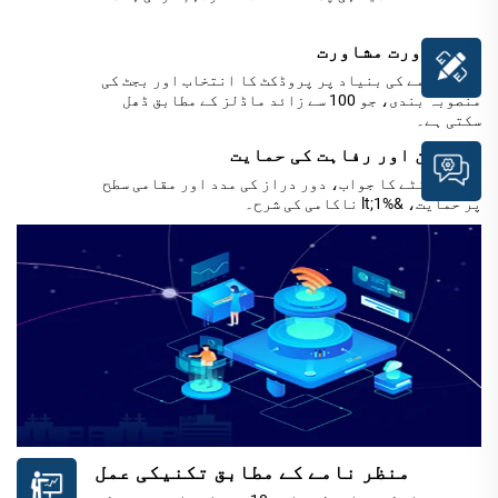
حسبِ ضرورت مشاورت
منظر نامے کی بنیاد پر پروڈکٹ کا انتخاب اور بجٹ کی
منصوبہ بندی، جو 100 سے زائد ماڈلز کے مطابق ڈھل
سکتی ہے۔
آپریشن اور رفاہت کی حمایت
7×12 گھنٹے کا جواب، دور دراز کی مدد اور مقامی سطح
پر حمایت، &lt;1% ناکامی کی شرح۔
منظر نامے کے مطابق تکنیکی عمل