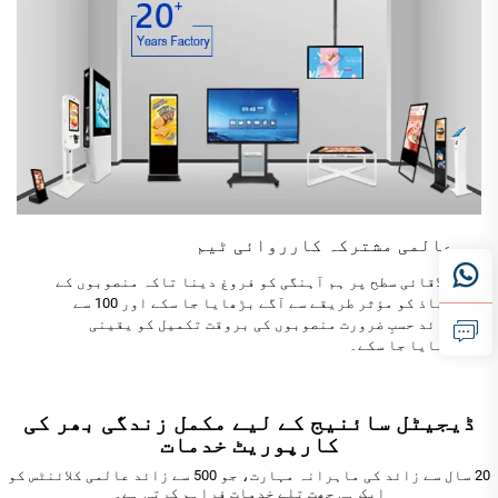
عالمی مشترکہ کارروائی ٹیم
علاقائی سطح پر ہم آہنگی کو فروغ دینا تاکہ منصوبوں کے
نفاذ کو مؤثر طریقے سے آگے بڑھایا جا سکے اور 100 سے
زائد حسبِ ضرورت منصوبوں کی بروقت تکمیل کو یقینی
بنایا جا سکے۔
ڈیجیٹل سائنیج کے لیے مکمل زندگی بھر کی
کارپوریٹ خدمات
20 سال سے زائد کی ماہرانہ مہارت، جو 500 سے زائد عالمی کلائنٹس کو
ایک ہی چھت تلے خدمات فراہم کرتی ہے۔