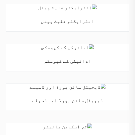
انٹرایکٹو فلیٹ پینل
ادائیگی کے کیوسکس
ڈیجیٹل سائن بورڈ اور ڈسپلے