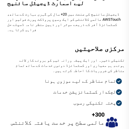
لیے اسمارٹ ڈیجیٹل سائنیج
ڈیجیٹل سائنیج کی صنعت میں 20+ سال کی گہری مہارت کے ساتھ،
AWSTouch عالمی کلائنٹس کو ایک وسیع پروڈکٹ پورٹ فولیو اور
کسٹمائزڈ آفر کے ذریعے موثر اور ذہین منظر نامہ ڈسپلے حل
فراہم کرتا ہے۔
مرکزی صلاحیتیں
تکنیکی ذخیرہ اور ایک پیشہ ورانہ ٹیم کو بروئے کار لاتے
ہوئے، ہم معیاری اور کسٹمائزڈ دونوں خدمات کے ساتھ تمام
مناظر کی ضروریات کا احاطہ کرتے ہیں۔
تمام مناظر کے لیے موزوں ہونا
لچکدار کسٹمائزیشن خدمات
پختہ تکنیکی رسوب
300+
عالمی سطح پر خدمت یافتہ کلائنٹس