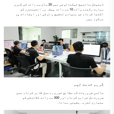
ڈیجیٹل سائنیج ٹیکنالوجی میں 20 سال سے زائد کی گہری
مہارت رکھنے والے 10 سے زائد پیشہ ور انجینئرز کو
اکٹھا کرنا، جو بنیادی تحقیق و ترقی اور ایجادات پر
مرکوز ہیں۔
گرہم خدمت ٹیم
عالمی ضروریات کے مطابق فوری ردعمل ظاہر کرنا، حسبِ
ضرورت حل فراہم کرنا، اور 300 سے زائد کلائنٹس کو
معیاری تجربہ یقینی بنانا۔