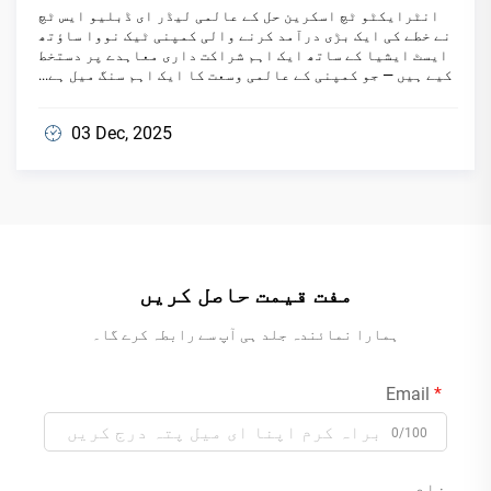
ہوتا ہے
انٹرایکٹو ٹچ اسکرین حل کے عالمی لیڈر ای ڈبلیو ایس ٹچ
نے خطے کی ایک بڑی درآمد کرنے والی کمپنی ٹیک نووا ساؤتھ
ایسٹ ایشیا کے ساتھ ایک اہم شراکت داری معاہدے پر دستخط
کیے ہیں — جو کمپنی کے عالمی وسعت کا ایک اہم سنگ میل ہے...
03 Dec, 2025
مفت قیمت حاصل کریں
ہمارا نمائندہ جلد ہی آپ سے رابطہ کرے گا۔
Email
0/100
نام