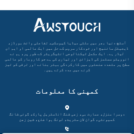
آسٹچ دنیا بھر میں ملٹی میڈیا کیوسکس، تفاعلی وائٹ بورڈز،
ڈیجیٹل سائنیج اور خودکار سروس کے حل میں ایک عالمی او ایم ای
لیڈر ہے۔ ایک مکمل ٹیکنالوجی انٹیگریٹر کے طور پر، ہم نے
انوویٹو سسٹمز کی ڈیزائن اور تیاری کی ہے جو کاروبار کو عالمی
سطح پر متعدد صنعتوں میں کارکردگی بہتر بنانے اور ترقی کو تیز
کرنے میں مدد کرتے ہیں۔
کمپنی کا معلومات
دوسرا منزل، عمارت بی، زھی شنگ انڈسٹریل پارک، گوئی شانگ
کمیونٹی، گوان لان سٹریٹ، لونگ ہوا ضلع، شین زھن