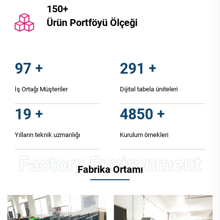
150+
Ürün Portföyü Ölçeği
100
+
300
+
İş Ortağı Müşteriler
Dijital tabela üniteleri
20
+
5000
+
Yılların teknik uzmanlığı
Kurulum örnekleri
Fabrika Ortamı