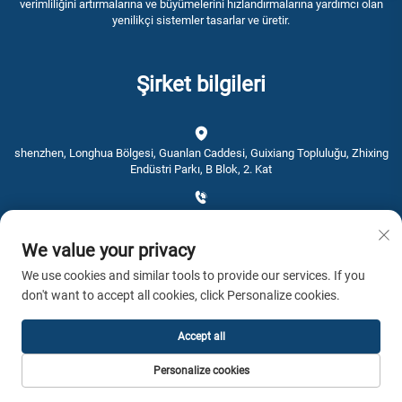
verimliliğini artırmalarına ve büyümelerini hızlandırmalarına yardımcı olan
yenilikçi sistemler tasarlar ve üretir.
Şirket bilgileri
shenzhen, Longhua Bölgesi, Guanlan Caddesi, Guixiang Topluluğu, Zhixing
Endüstri Parkı, B Blok, 2. Kat
+86-0755-28192467
We value your privacy
[email protected]
We use cookies and similar tools to provide our services. If you
don't want to accept all cookies, click Personalize cookies.
Saat: 9:00 - 16:00
Accept all
Telif hakkı © 2026 AWSTOUCH. Tüm hakları saklıdır. -
Gizlilik Politikası
Personalize cookies