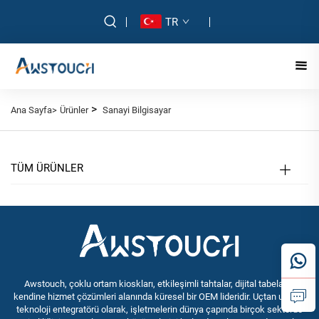
TR
>
Ana Sayfa>
Ürünler
Sanayi Bilgisayar
TÜM ÜRÜNLER
Awstouch, çoklu ortam kioskları, etkileşimli tahtalar, dijital tabela ve
kendine hizmet çözümleri alanında küresel bir OEM lideridir. Uçtan uca bir
teknoloji entegratörü olarak, işletmelerin dünya çapında birçok sektörde