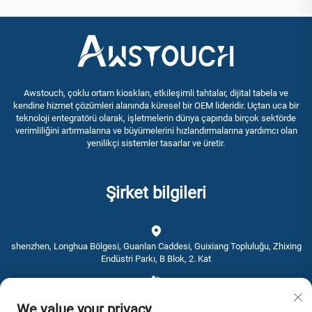
Awstouch, çoklu ortam kioskları, etkileşimli tahtalar, dijital tabela ve
kendine hizmet çözümleri alanında küresel bir OEM lideridir. Uçtan uca bir
teknoloji entegratörü olarak, işletmelerin dünya çapında birçok sektörde
verimliliğini artırmalarına ve büyümelerini hızlandırmalarına yardımcı olan
yenilikçi sistemler tasarlar ve üretir.
Şirket bilgileri
shenzhen, Longhua Bölgesi, Guanlan Caddesi, Guixiang Topluluğu, Zhixing
Endüstri Parkı, B Blok, 2. Kat
+86-0755-28192467
We value your privacy