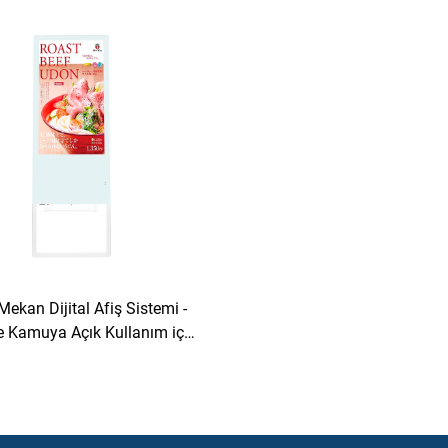
 Dijital Afiş Sistemi Çoklu
Sınıf Dijital Afiş Sistemi 
letim Sistemi Desteği ile
İşletim Sistemi Desteği 
 Mekan Dijital Afiş Sistemi -
ve Kamuya Açık Kullanım için
akt Elektronik Su İşareti