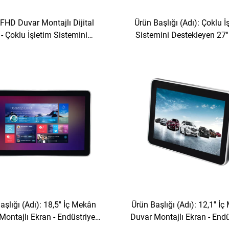
ç FHD Duvar Montajlı Dijital
Ürün Başlığı (Adı): Çoklu İ
 - Çoklu İşletim Sistemini
Sistemini Destekleyen 27'
eyen Endüstriyel Sınıf Ticari
Endüstriyel Sınıf İç Ticari K
Ekran
için Duvar Montajlı Dijital
aşlığı (Adı): 18,5'' İç Mekân
Ürün Başlığı (Adı): 12,1'' İ
Montajlı Ekran - Endüstriyel
Duvar Montajlı Ekran - Endü