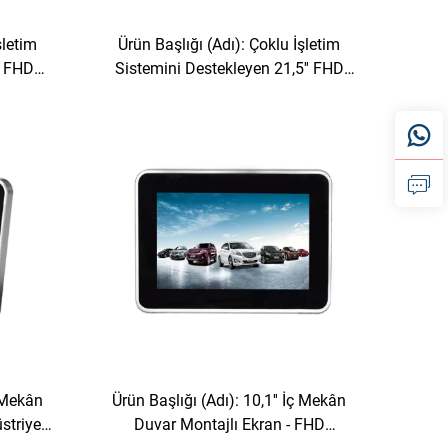
şletim
Ürün Başlığı (Adı): Çoklu İşletim
' FHD
Sistemini Destekleyen 21,5'' FHD
ullanım
Endüstriyel Sınıf İç Duvar Montajlı
 Afiş
Dijital Afiş
ç Mekân
Ürün Başlığı (Adı): 10,1'' İç Mekân
striyel
Duvar Montajlı Ekran - FHD