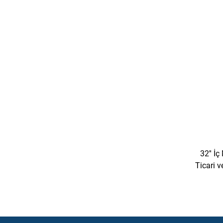
Sınıf
İş
32'' İç
Ticari 
Komp