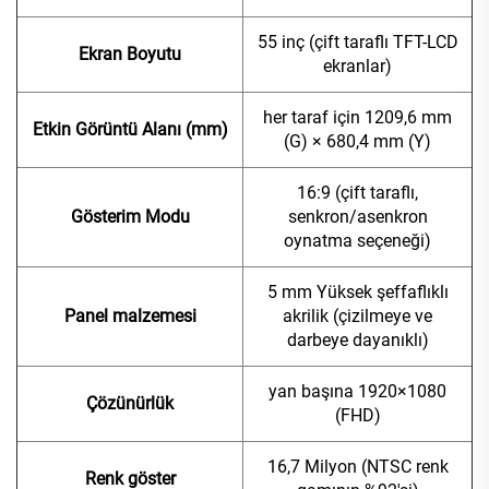
55 inç (çift taraflı TFT-LCD
Ekran Boyutu
ekranlar)
her taraf için 1209,6 mm
Etkin Görüntü Alanı (mm)
(G) × 680,4 mm (Y)
16:9 (çift taraflı,
Gösterim Modu
senkron/asenkron
oynatma seçeneği)
5 mm Yüksek şeffaflıklı
Panel malzemesi
akrilik (çizilmeye ve
darbeye dayanıklı)
yan başına 1920×1080
Çözünürlük
(FHD)
16,7 Milyon (NTSC renk
Renk göster