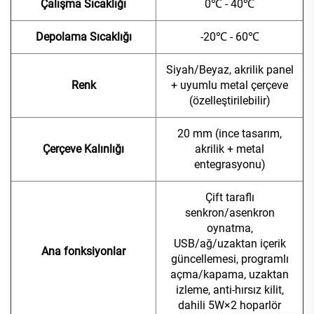
Çalışma Sıcaklığı
0℃ - 40℃
Depolama Sıcaklığı
-20℃ - 60℃
Siyah/Beyaz, akrilik panel
Renk
+ uyumlu metal çerçeve
(özelleştirilebilir)
20 mm (ince tasarım,
Çerçeve Kalınlığı
akrilik + metal
entegrasyonu)
Çift taraflı
senkron/asenkron
oynatma,
USB/ağ/uzaktan içerik
Ana fonksiyonlar
güncellemesi, programlı
açma/kapama, uzaktan
izleme, anti-hırsız kilit,
dahili 5W×2 hoparlör