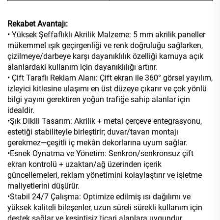
Rekabet Avantajı:
• Yüksek Şeffaflıklı Akrilik Malzeme: 5 mm akrilik paneller
mükemmel ışık geçirgenliği ve renk doğruluğu sağlarken,
çizilmeye/darbeye karşı dayanıklılık özelliği kamuya açık
alanlardaki kullanım için dayanıklılığı artırır.
• Çift Taraflı Reklam Alanı: Çift ekran ile 360° görsel yayılım,
izleyici kitlesine ulaşımı en üst düzeye çıkarır ve çok yönlü
bilgi yayını gerektiren yoğun trafiğe sahip alanlar için
idealdir.
•Şık Dikili Tasarım: Akrilik + metal çerçeve entegrasyonu,
estetiği stabiliteyle birleştirir; duvar/tavan montajı
gerekmez—çeşitli iç mekân dekorlarına uyum sağlar.
•Esnek Oynatma ve Yönetim: Senkron/senkronsuz çift
ekran kontrolü + uzaktan/ağ üzerinden içerik
güncellemeleri, reklam yönetimini kolaylaştırır ve işletme
maliyetlerini düşürür.
•Stabil 24/7 Çalışma: Optimize edilmiş ısı dağılımı ve
yüksek kaliteli bileşenler, uzun süreli sürekli kullanım için
destek sağlar ve kesintisiz ticari alanlara uygundur.