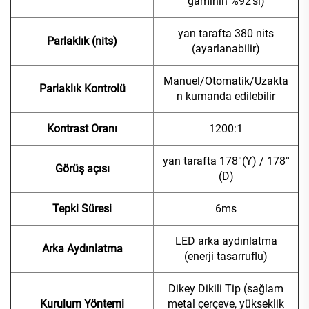
gamının %92'si)
yan tarafta 380 nits
Parlaklık (nits)
(ayarlanabilir)
Manuel/Otomatik/Uzakta
Parlaklık Kontrolü
n kumanda edilebilir
Kontrast Oranı
1200:1
yan tarafta 178°(Y) / 178°
Görüş açısı
(D)
Tepki Süresi
6ms
LED arka aydınlatma
Arka Aydınlatma
(enerji tasarruflu)
Dikey Dikili Tip (sağlam
Kurulum Yöntemi
metal çerçeve, yükseklik