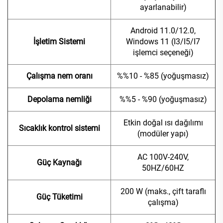
ayarlanabilir)
Android 11.0/12.0,
İşletim Sistemi
Windows 11 (I3/I5/I7
işlemci seçeneği)
Çalışma nem oranı
%%10 - %85 (yoğuşmasız)
Depolama nemliği
%%5 - %90 (yoğuşmasız)
Etkin doğal ısı dağılımı
Sıcaklık kontrol sistemi
(modüler yapı)
AC 100V-240V,
Güç Kaynağı
50HZ/60HZ
200 W (maks., çift taraflı
Güç Tüketimi
çalışma)