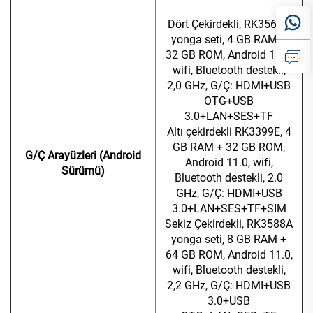
Dört Çekirdekli, RK3568A
yonga seti, 4 GB RAM +
32 GB ROM, Android 11.0,
wifi, Bluetooth destekli,
2,0 GHz, G/Ç: HDMI+USB
OTG+USB
3.0+LAN+SES+TF
Altı çekirdekli RK3399E, 4
GB RAM + 32 GB ROM,
G/Ç Arayüzleri (Android
Android 11.0, wifi,
Sürümü)
Bluetooth destekli, 2.0
GHz, G/Ç: HDMI+USB
3.0+LAN+SES+TF+SIM
Sekiz Çekirdekli, RK3588A
yonga seti, 8 GB RAM +
64 GB ROM, Android 11.0,
wifi, Bluetooth destekli,
2,2 GHz, G/Ç: HDMI+USB
3.0+USB