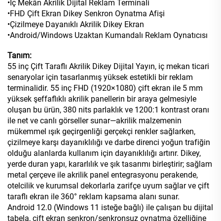
•İç Mekân Akrilik Dijital Reklam Terminali
•FHD Çift Ekran Dikey Senkron Oynatma Afişi
•Çizilmeye Dayanıklı Akrilik Dikey Ekran
•Android/Windows Uzaktan Kumandalı Reklam Oynatıcısı
Tanım:
55 inç Çift Taraflı Akrilik Dikey Dijital Yayın, iç mekan ticari
senaryolar için tasarlanmış yüksek estetikli bir reklam
terminalidir. 55 inç FHD (1920×1080) çift ekran ile 5 mm
yüksek şeffaflıklı akrilik panellerin bir araya gelmesiyle
oluşan bu ürün, 380 nits parlaklık ve 1200:1 kontrast oranı
ile net ve canlı görseller sunar—akrilik malzemenin
mükemmel ışık geçirgenliği gerçekçi renkler sağlarken,
çizilmeye karşı dayanıklılığı ve darbe direnci yoğun trafiğin
olduğu alanlarda kullanım için dayanıklılığı artırır. Dikey,
yerde duran yapı, kararlılık ve şık tasarımı birleştirir; sağlam
metal çerçeve ile akrilik panel entegrasyonu perakende,
otelcilik ve kurumsal dekorlarla zarifçe uyum sağlar ve çift
taraflı ekran ile 360° reklam kapsama alanı sunar.
Android 12.0 (Windows 11 isteğe bağlı) ile çalışan bu dijital
tabela, çift ekran senkron/senkronsuz oynatma özelliğine