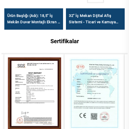
Ürün Başlığı (Adı): 18,5'' İç
32'' İç Mekan Dijital Afiş
Mekân Duvar Montajlı Ekran -
Sistemi - Ticari ve Kamuya
Endüstriyel Sınıf Dijital Afiş
Açık Kullanım için Kompakt
Sistemi Çoklu İşletim Sistemi
Elektronik Su İşareti
Sertifikalar
Desteği ile