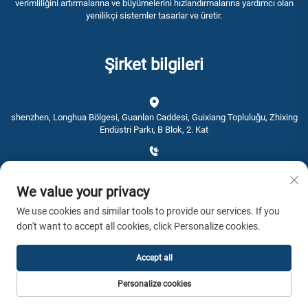
verimliliğini artırmalarına ve büyümelerini hızlandırmalarına yardımcı olan
yenilikçi sistemler tasarlar ve üretir.
Şirket bilgileri
shenzhen, Longhua Bölgesi, Guanlan Caddesi, Guixiang Topluluğu, Zhixing
Endüstri Parkı, B Blok, 2. Kat
+86-0755-28192467
We value your privacy
[email protected]
We use cookies and similar tools to provide our services. If you
don't want to accept all cookies, click Personalize cookies.
Saat: 9:00 - 16:00
Accept all
Telif hakkı © 2026 AWSTOUCH. Tüm hakları saklıdır. -
Gizlilik Politikası
Personalize cookies