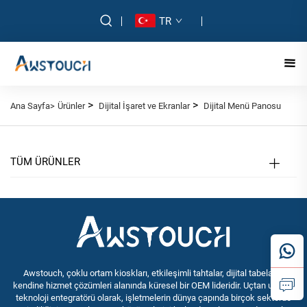
TR
>
>
Ana Sayfa>
Ürünler
Dijital İşaret ve Ekranlar
Dijital Menü Panosu
TÜM ÜRÜNLER
Awstouch, çoklu ortam kioskları, etkileşimli tahtalar, dijital tabela ve
kendine hizmet çözümleri alanında küresel bir OEM lideridir. Uçtan uca bir
teknoloji entegratörü olarak, işletmelerin dünya çapında birçok sektörde