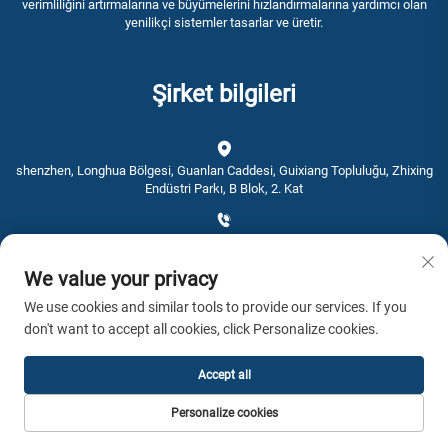
verimliliğini artırmalarına ve büyümelerini hızlandırmalarına yardımcı olan
yenilikçi sistemler tasarlar ve üretir.
Şirket bilgileri
shenzhen, Longhua Bölgesi, Guanlan Caddesi, Guixiang Topluluğu, Zhixing
Endüstri Parkı, B Blok, 2. Kat
+86-0755-28192467
We value your privacy
[email protected]
We use cookies and similar tools to provide our services. If you
don't want to accept all cookies, click Personalize cookies.
Saat: 9:00 - 16:00
Accept all
Telif hakkı © 2026 AWSTOUCH. Tüm hakları saklıdır. -
Gizlilik Politikası
Personalize cookies