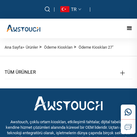
TR
>
>
Ana Sayfa>
Ürünler
Ödeme Kioskları
Ödeme Kioskları 27"
TÜM ÜRÜNLER
Awstouch, çoklu ortam kioskları, etkileşimli tahtalar, dijital tabela ve
kendine hizmet çözümleri alanında küresel bir OEM lideridir. Uçtan uca bir
teknoloji entegratörü olarak, işletmelerin dünya çapında birçok sektörde