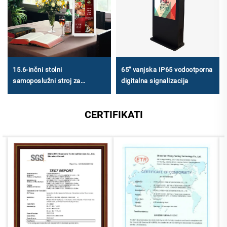
15.6-inčni stolni
65'' vanjska IP65 vodootporna
samoposlužni stroj za
digitalna signalizacija
naručivanje - 1920 × 1080
FHD, Android RK3568A & X86
CERTIFIKATI
(I3 / I5 / I7) za malu i srednju
ugostiteljstvo