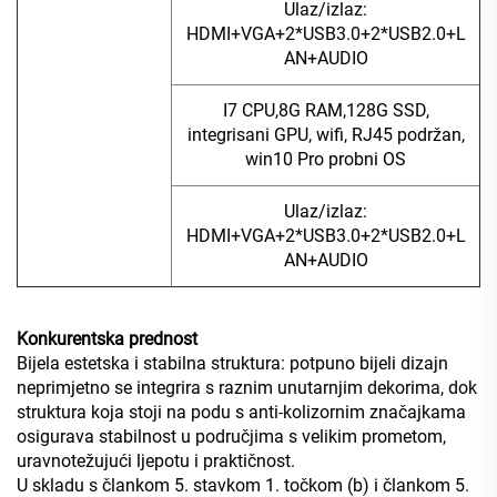
Ulaz/izlaz:
HDMI+VGA+2*USB3.0+2*USB2.0+L
AN+AUDIO
I7 CPU,8G RAM,128G SSD,
integrisani GPU, wifi, RJ45 podržan,
win10 Pro probni OS
Ulaz/izlaz:
HDMI+VGA+2*USB3.0+2*USB2.0+L
AN+AUDIO
Konkurentska prednost
Bijela estetska i stabilna struktura: potpuno bijeli dizajn
neprimjetno se integrira s raznim unutarnjim dekorima, dok
struktura koja stoji na podu s anti-kolizornim značajkama
osigurava stabilnost u područjima s velikim prometom,
uravnotežujući ljepotu i praktičnost.
U skladu s člankom 5. stavkom 1. točkom (b) i člankom 5.