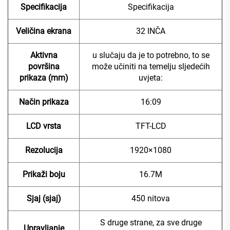
Specifikacija
Specifikacija
Veličina ekrana
32 INČA
Aktivna
u slučaju da je to potrebno, to se
površina
može učiniti na temelju sljedećih
prikaza (mm)
uvjeta:
Način prikaza
16:09
LCD vrsta
TFT-LCD
Rezolucija
1920×1080
Prikaži boju
16.7M
Sjaj (sjaj)
450 nitova
S druge strane, za sve druge
Upravljanje