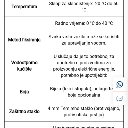
Sklop za skladištenje: -20 °C do 60
Temperatura
°C
Radno vrijeme: 0 °C do 40 °C
Svaka vrsta vozila može se koristiti
Metod fiksiranja
za upravljanje vodom.
U slučaju da je to potrebno, za
Vodootporno
upotrebu u proizvodima za
kućište
proizvodnju električne energije,
potrebno je upotrijebiti:
Bijela (telo i stopala), prilagođena
Boja
boja opcionalna
4 mm Temireno staklo (protivsjajno,
Zaštitno staklo
protiv otiska prstiju)