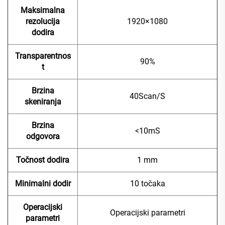
Maksimalna
rezolucija
1920×1080
dodira
Transparentnos
90%
t
Brzina
40Scan/S
skeniranja
Brzina
<10mS
odgovora
Točnost dodira
1 mm
Minimalni dodir
10 točaka
Operacijski
Operacijski parametri
parametri