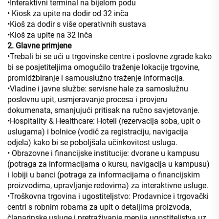
•Interaktivni terminal na bijelom podu
• Kiosk za upite na dodir od 32 inča
•Kioš za dodir s više operativnih sustava
•Kioš za upite na 32 inča
2. Glavne primjene
•Trebali bi se ući u trgovinske centre i poslovne zgrade kako
bi se posjetiteljima omogućilo traženje lokacije trgovine,
promidžbiranje i samouslužno traženje informacija.
•Vladine i javne službe: servisne hale za samoslužnu
poslovnu upit, usmjeravanje procesa i provjeru
dokumenata, smanjujući pritisak na ručno savjetovanje.
•Hospitality & Healthcare: Hoteli (rezervacija soba, upit o
uslugama) i bolnice (vodič za registraciju, navigacija
odjela) kako bi se poboljšala učinkovitost usluga.
• Obrazovne i financijske institucije: dvorane u kampusu
(potraga za informacijama o kursu, navigacija u kampusu)
i lobiji u banci (potraga za informacijama o financijskim
proizvodima, upravljanje redovima) za interaktivne usluge.
•Troškovna trgovina i ugostiteljstvo: Prodavnice i trgovački
centri s robnim robama za upit o detaljima proizvoda,
članarinske usluge i pretraživanje menija ugostiteljstva uz