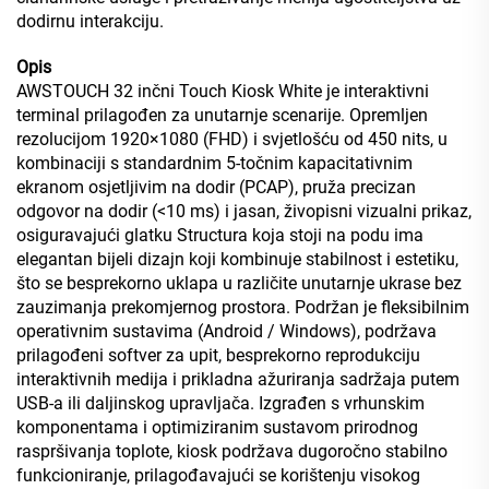
dodirnu interakciju.
Opis
AWSTOUCH 32 inčni Touch Kiosk White je interaktivni
terminal prilagođen za unutarnje scenarije. Opremljen
rezolucijom 1920×1080 (FHD) i svjetlošću od 450 nits, u
kombinaciji s standardnim 5-točnim kapacitativnim
ekranom osjetljivim na dodir (PCAP), pruža precizan
odgovor na dodir (<10 ms) i jasan, živopisni vizualni prikaz,
osiguravajući glatku Structura koja stoji na podu ima
elegantan bijeli dizajn koji kombinuje stabilnost i estetiku,
što se besprekorno uklapa u različite unutarnje ukrase bez
zauzimanja prekomjernog prostora. Podržan je fleksibilnim
operativnim sustavima (Android / Windows), podržava
prilagođeni softver za upit, besprekorno reprodukciju
interaktivnih medija i prikladna ažuriranja sadržaja putem
USB-a ili daljinskog upravljača. Izgrađen s vrhunskim
komponentama i optimiziranim sustavom prirodnog
raspršivanja toplote, kiosk podržava dugoročno stabilno
funkcioniranje, prilagođavajući se korištenju visokog