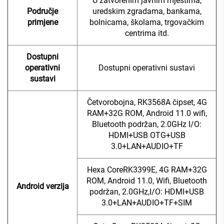
U zatvorenim javnim mjestima,
Područje
uredskim zgradama, bankama,
primjene
bolnicama, školama, trgovačkim
centrima itd.
Dostupni
operativni
Dostupni operativni sustavi
sustavi
Četvorobojna, RK3568A čipset, 4G
RAM+32G ROM, Android 11.0 wifi,
Bluetooth podržan, 2.0GHz I/O:
HDMI+USB OTG+USB
3.0+LAN+AUDIO+TF
Hexa CoreRK3399E, 4G RAM+32G
ROM, Android 11.0, Wifi, Bluetooth
Android verzija
podržan, 2.0GHz,I/O: HDMI+USB
3.0+LAN+AUDIO+TF+SIM