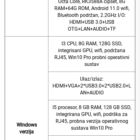
Octa Core, RK3588A čipset, 8G
RAM+64G ROM, Android 11.0 wifi,
Bluetooth podržan, 2.2GHz I/O:
HDMI+USB 3.0+USB
OTG+LAN+AUDIO+TF
I3 CPU, 8G RAM, 128G SSD,
integrisani GPU, wifi, podržana
RJ45, Win10 Pro probni operativni
sustav
Ulaz/izlaz:
HDMI+VGA+2*USB3.0+2*USB2.0+L
AN+AUDIO
I5 procesor, 8 GB RAM, 128 GB SSD,
integrirana GPU, wifi, podrška za
RJ45, probna verzija operativnog
Windows
sustava Win10 Pro
verzija