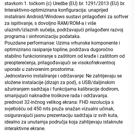
stavkom 1. točkom (c) Uredbe (EU) br. 1291/2013 (EU) br.
Interaktivno-optimizirana konfiguracija: unaprijed
instalirani Android/Windows sustavi prilagođeni za softver
za ispitivanje, s dovoljno RAM/ROM-a i više
ulaznih/izlaznih sučelja, podržavajući prilagođeni razvoj
programa i sinhronizaciju podataka.
Pouzdane performanse: Uzima vrhunske komponente i
optimizirano rasipanje topline, podržava dugoročno
stabilno funkcioniranje s zaštitom od krađe i zaštitom od
preopterećenja, prilagođavajući se visokofrekventnoj
uporabi u zatvorenim prostorima.
Jednostavno instaliranje i održavanje: Ne zahtijevaju se
složene instalacije (dizajn za pod), s USB/daljinskim
ažuriranjem sadržaja i funkcijama kalibracije dodirom,
smanjujući naknadne troškove rada i održavanja.
prednost 32-inčnog velikog ekrana: FHD rezolucija s
svjetlošću od 450 nits pruža snažan vizualni učinak,
osiguravajući jasnu prezentaciju sadržaja iz svih kuta,
idealno za unutarnja područja koja zahtijevaju istaknute
interaktivne ekrane.