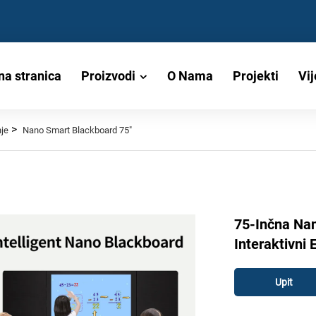
na stranica
Proizvodi
O Nama
Projekti
Vij
>
je
Nano Smart Blackboard 75"
75-Inčna Na
Interaktivni
Upit