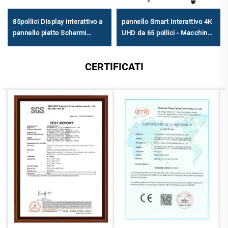
85pollici Display interattivo a
pannello Smart Interattivo 4K
pannello piatto Schermi
UHD da 65 pollici - Macchina
interattivi per l'istruzione
multifunzione per
insegnamento e riunioni con
CERTIFICATI
touch screen, dispositivo
commerciale con doppio
sistema Android/Windows