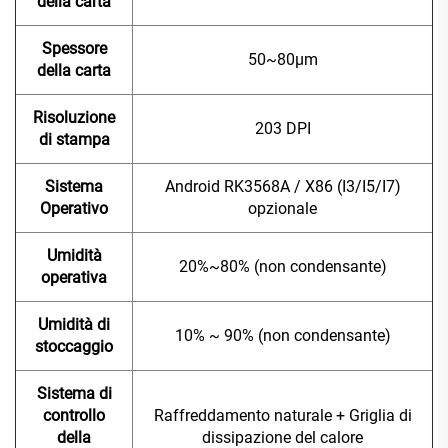
della carta
Spessore
50~80μm
della carta
Risoluzione
203 DPI
di stampa
Sistema
Android RK3568A / X86 (I3/I5/I7)
Operativo
opzionale
Umidità
20%~80% (non condensante)
operativa
Umidità di
10% ~ 90% (non condensante)
stoccaggio
Sistema di
controllo
Raffreddamento naturale + Griglia di
della
dissipazione del calore