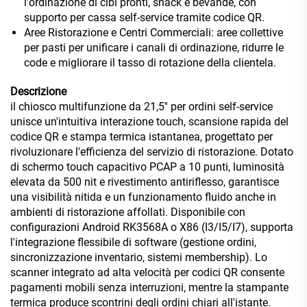
l'ordinazione di cibi pronti, snack e bevande, con
supporto per cassa self-service tramite codice QR.
Aree Ristorazione e Centri Commerciali: aree collettive
per pasti per unificare i canali di ordinazione, ridurre le
code e migliorare il tasso di rotazione della clientela.
Descrizione
il chiosco multifunzione da 21,5'' per ordini self-service
unisce un'intuitiva interazione touch, scansione rapida del
codice QR e stampa termica istantanea, progettato per
rivoluzionare l'efficienza del servizio di ristorazione. Dotato
di schermo touch capacitivo PCAP a 10 punti, luminosità
elevata da 500 nit e rivestimento antiriflesso, garantisce
una visibilità nitida e un funzionamento fluido anche in
ambienti di ristorazione affollati. Disponibile con
configurazioni Android RK3568A o X86 (I3/I5/I7), supporta
l'integrazione flessibile di software (gestione ordini,
sincronizzazione inventario, sistemi membership). Lo
scanner integrato ad alta velocità per codici QR consente
pagamenti mobili senza interruzioni, mentre la stampante
termica produce scontrini degli ordini chiari all'istante.