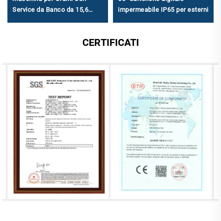
Service da Banco da 15,6
impermeabile IP65 per esterni
Pollici - FHD 1920×1080,
Android RK3568A & X86
CERTIFICATI
(I3/I5/I7) per Ristorazione
Media e Piccola