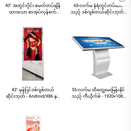
43'' အတွင်းပိုင်း စမတ်တပ်ချိန်
65-လက်မ နံရံတွင်တပ်ဆင်
ထားသော စာအုပ်လှန်စက်
သည့် ဒစ်ဂျစ်တယ်ဆိုင်းဘုတ် -
AndroidRK3568A/Windows
1920×1080 FHD,
I3/I5/I7 FHD အပြန်အလှန်ဖတ်
ကုန်သွယ်ရေးကြော်ငြာနှင့်
ရှုနိုင်သော စက်
သတင်းအချက်အလက်ပြသမှု
အတွက် Android RK3568A နှင့်
X86 (I3/I5/I7)
43'' မှန်ပြင်ဒစ်ဂျစ်တယ်
55-လက်မ ထိတွေ့မေးမြန်းနိုင်
ဆိုင်းဘုတ် - Android/X86 နှစ်
သည့် ကီယိုက်စ် - 1920×1080
ထပ်ပါ ထိတွေ့အသုံးပြုနိုင်
FHD, ပြည်သူ့သတင်းရယူမှုနှင့်
သည့် မှန်ပြင်ကြော်ငြာပြသမှု
ကိုယ်တိုင်ဝန်ဆောင်မှုအတွက်
Android RK3568A နှင့် X86
(I3/I5/I7)