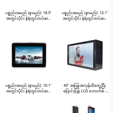
ပစ္စည်းအမည် (နာမည်): 18.5''
ပစ္စည်းအမည် (နာမည်): 12.1''
အတွင်းပိုင်း နံရံတွင်တပ်ဆင်
အတွင်းပိုင်း နံရံတွင်တပ်ဆင်
သည့် မီးမျှင် - စက်မှုဇုဝ်ဒီဂျစ်
သည့် မီးမျှင် - စက်မှုဇုဝ်ဒီဂျစ်
တယ် စာတန်းထိုးစနစ်၊ များစွာ
တယ် စာတန်းထိုးစနစ်၊ များစွာ
သော OS များကိုပံ့ပိုးပေး
သော OS များကိုပံ့ပိုးပေး
ပါသည်
ပါသည်
ပစ္စည်းအမည် (နာမည်): 10.1''
43'' အပြန်အလှန်ထိတွေ့ပြီး
အတွင်းပိုင်း နံရံတွင်တပ်ဆင်
ပြောင်းပြန် LCD ဘောက်စ် -
သည့် မီးမျှင် - FHD စက်မှုဇုဝ်ဒီ
Android RK3568A/Windows
ဂျစ်တယ် စာတန်းထိုးစနစ်၊
I3-I7 စီးပွားဖြစ် မီးမျှင်များကို
များစွာသော OS များကိုပံ့ပိုး
ပြသခြင်း