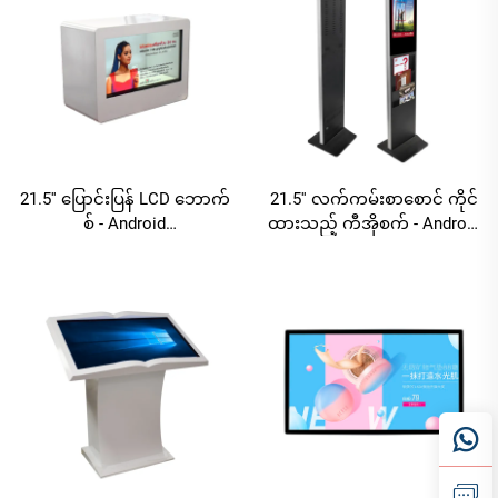
ပေးပါသည်
21.5'' ပြောင်းပြန် LCD ဘောက်
21.5'' လက်ကမ်းစာစောင် ကိုင်
စ် - Android
ထားသည့် ကီအိုစက် - Android
RK3568A/Windows I3/I5/I7
RK3568A/Windows I3/I5/I7
အပြန်အလှန်ပြသသည့် မီးမျှင်
FHD အပြန်အလှန်ဖတ်ရှုနိုင်
သော ဒစ်ဂျစ်တယ်ဖတ်ရှုစက်