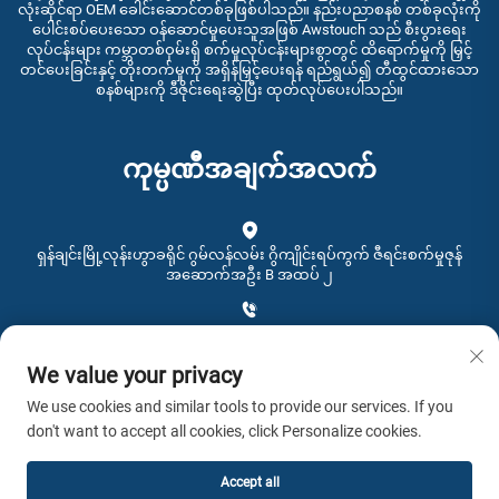
လုံးဆိုင်ရာ OEM ခေါင်းဆောင်တစ်ခုဖြစ်ပါသည်။ နည်းပညာစနစ် တစ်ခုလုံးကို
ပေါင်းစပ်ပေးသော ဝန်ဆောင်မှုပေးသူအဖြစ် Awstouch သည် စီးပွားရေး
လုပ်ငန်းများ ကမ္ဘာတစ်ဝှမ်းရှိ စက်မှုလုပ်ငန်းများစွာတွင် ထိရောက်မှုကို မြှင့်
တင်ပေးခြင်းနှင့် တိုးတက်မှုကို အရှိန်မြှင့်ပေးရန် ရည်ရွယ်၍ တီထွင်ထားသော
စနစ်များကို ဒီဇိုင်းရေးဆွဲပြီး ထုတ်လုပ်ပေးပါသည်။
ကုမ္ပဏီအချက်အလက်
ရှန်ချင်းမြို့လုန်းဟွာခရိုင် ဂွမ်လန်လမ်း ဂွိကျိုင်းရပ်ကွက် ဇီရင်းစက်မှုဇုန်
အဆောက်အဦး B အထပ် ၂
+86-0755-28192467
We value your privacy
[email protected]
We use cookies and similar tools to provide our services. If you
don't want to accept all cookies, click Personalize cookies.
အချိန် - 9:00 နံနက် - 4:00 ညနေ
Accept all