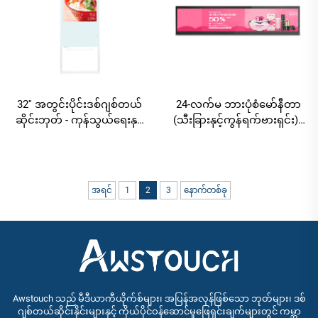
32'' အတွင်းပိုင်းဒစ်ဂျစ်တယ်
24-လက်မ ဘားပုံစံမော်နီတာ
ဆိုင်းဘုတ် - ကုန်သွယ်ရေးနှင့်
(သီးခြားနှင့်ကွန်ရက်ဗားရှင်း) -
ပြည်သူ့အသုံးပြုမှုအတွက်
RK3566S ခလုတ်၊ 1920×360
စီးပွားဖြစ် အီလက်ထရွန်နစ်ရေ
ဖြေရှင်းနိုင်စွမ်း
ဆိုင်း
အရင်
1
2
3
နောက်တစ်ခု
Awstouch သည် မီဒီယာကီယိုက်စ်များ၊ အပြန်အလှန်ဖြစ်သော ဘုတ်များ၊ ဒစ်
ဂျစ်တယ်ဆိုင်းနိုင်းများနှင့် ကိုယ်ပိုင်ဝန်ဆောင်မှုဖြေရှင်းချက်များတွင် ကမ္ဘာ