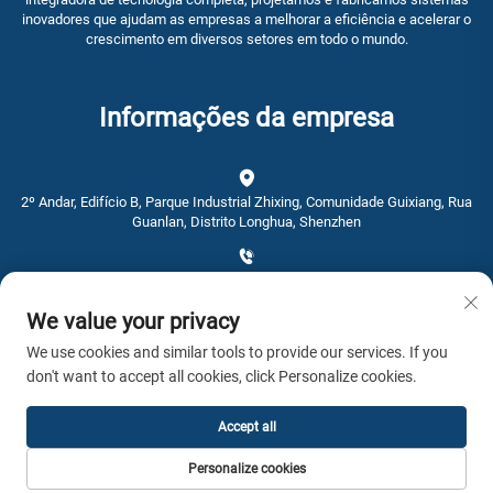
inovadores que ajudam as empresas a melhorar a eficiência e acelerar o
crescimento em diversos setores em todo o mundo.
Informações da empresa
2º Andar, Edifício B, Parque Industrial Zhixing, Comunidade Guixiang, Rua
Guanlan, Distrito Longhua, Shenzhen
+86-0755-28192467
We value your privacy
[email protected]
We use cookies and similar tools to provide our services. If you
don't want to accept all cookies, click Personalize cookies.
Hora: 9：00 - 16：00
Accept all
Copyright © 2026 AWSTOUCH Todos os direitos reservados. -
Política de
Personalize cookies
Privacidade