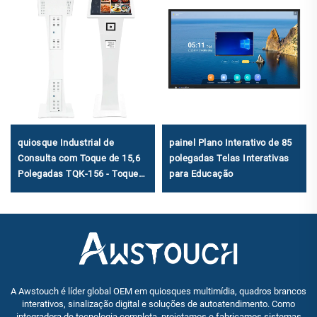
quiosque Industrial de
painel Plano Interativo de 85
Consulta com Toque de 15,6
polegadas Telas Interativas
Polegadas TQK-156 - Toque
para Educação
Capacitivo de 10 Pontos, Intel
I3/I5/I7/Android 3568A para
Cenários de Autoatendimento
A Awstouch é líder global OEM em quiosques multimídia, quadros brancos
interativos, sinalização digital e soluções de autoatendimento. Como
integradora de tecnologia completa, projetamos e fabricamos sistemas