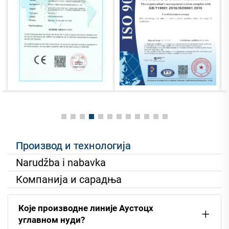
Производ и технологија
Narudžba i nabavka
Компанија и сарадња
Које производне линије Аустоцх
углавном нуди?