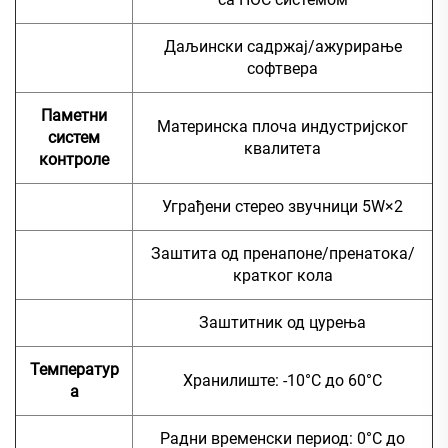
Даљински садржај/ажурирање
софтвера
Паметни
Материнска плоча индустријског
систем
квалитета
контроле
Уграђени стерео звучници 5W×2
Заштита од пренапоне/пренатока/
кратког кола
Заштитник од цурења
Температур
Хранилиште: -10°C до 60°C
а
Радни временски период: 0°C до