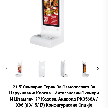
21.5' Сензорни Екран За Самопослугу За
Наручивање Киоска - Интегрисани Скенери
И Штампач КР Кодова, Андроид РК3568А /
Х86 ((I3/ I5/ I7) Конфигурисане Опције