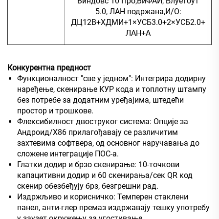
Виндовс 10 Про,ВиФАИ, Блуетоут
5.0, ЛАН подржана,И/О:
ДЦ12В+ХДМИ+1×УСБ3.0+2×УСБ2.0+
ЛАН+А
Конкурентна предност
Функционалност "све у једном": Интегрира додирну
наређење, скенирање КУР кода и топлотну штампу
без потребе за додатним уређајима, штедећи
простор и трошкове.
Флексибилност двоструког система: Опције за
Андроид/Х86 прилагођавају се различитим
захтевима софтвера, од основног наручавања до
сложене интеграције ПОС-а.
Глатки додир и брзо скенирање: 10-точкови
капацитивни додир и 60 скенирања/сек QR код
скенир обезбеђују брз, безгрешни рад.
Издржљиво и корисничко: Темперен стаклени
панел, анти-глер премаз издржавају тешку употребу
у заузет окружењу за угостивање.