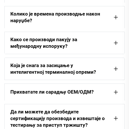
Колико је времена производње након
наруџбе?
Како се производи пакују за
међународну испоруку?
Која је снага за засицање у
интелигентној терминалној опреми?
Прихватате ли сарадњу ОЕМ/ОДМ?
Да ли можете да обезбедите
сертификацију производа и извештаје о
тестирању за приступ тржишту?