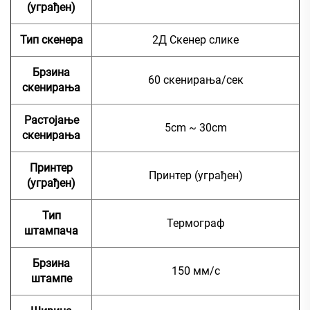
(уграђен)
Тип скенера
2Д Скенер слике
Брзина
60 скенирања/сек
скенирања
Растојање
5cm ~ 30cm
скенирања
Принтер
Принтер (уграђен)
(уграђен)
Тип
Термограф
штампача
Брзина
150 мм/с
штампе