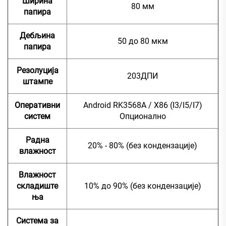
Ширина
80 мм
папира
Дебљина
50 до 80 мкм
папира
Резолуција
203ДПИ
штампе
Оперативни
Android RK3568A / X86 (I3/I5/I7)
систем
Опционално
Радна
20% - 80% (без кондензације)
влажност
Влажност
складиште
10% до 90% (без кондензације)
ња
Система за