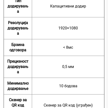
Тип
додирувањ
Капацитивни додир
а
Резолуција
додирувањ
1920×1080
а
Брзина
< 8мс
одговора
Прецизност
додирувањ
0,5 мм
а
Минимално
10 бодова
додирвање
Скенер за
QR код
Скенер за QR код (уграђен)