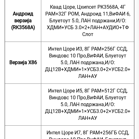
Квад Цоре, Цхипсет РК3568А, 4Г
Андроид
РАМ+32Г РОМ, Андроид 11,ВиФАИ 6,
верзија
Блуетоут 5.0, ЛАН подржани,И/О:
(RK3568A)
ХДМИ+УСБ 3.0×2+ЛАН+АУДИО+ТФ
Слот
Интел Цоре И3, 8Г РАМ+256Г ССД,
Виндовс 10 Про,ВиФАИ, Блуетоут
Верзија X86
5.0, ЛАН подржана,И/О:
ДЦ12В+ХДМИ+1×УСБ3.0+2×УСБ2.0+
ЛАН+АУ
Интел Цоре И5, 8Г РАМ+512Г ССД,
Виндовс 10 Про,ВиФАИ, Блуетоут
5.0, ЛАН подржана,И/О:
ДЦ12В+ХДМИ+1×УСБ3.0+2×УСБ2.0+
ЛАН+АУ
Интел Цоре И7, 8Г РАМ+256ГБ ССД,