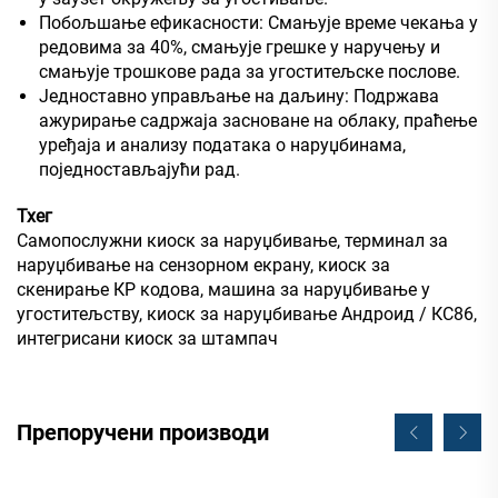
Побољшање ефикасности: Смањује време чекања у
редовима за 40%, смањује грешке у наручењу и
смањује трошкове рада за угоститељске послове.
Једноставно управљање на даљину: Подржава
ажурирање садржаја засноване на облаку, праћење
уређаја и анализу података о наруџбинама,
поједностављајући рад.
Тхег
Самопослужни киоск за наруџбивање, терминал за
наруџбивање на сензорном екрану, киоск за
скенирање КР кодова, машина за наруџбивање у
угоститељству, киоск за наруџбивање Андроид / КС86,
интегрисани киоск за штампач
Препоручени производи