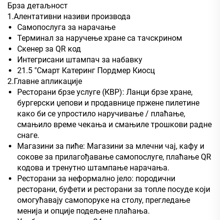
Брза детаљност
1.Алентативни називи производа
Самопослуга за нарачање
Терминал за наручење хране са тачскрином
Скенер за QR код
Интегрисани штампач за набавку
21.5 "Смарт Катеринг Пордмер Киосц
2.Главне апликације
Ресторани брзе услуге (КВР): Ланци брзе хране,
бургерски џепови и продавнице пржене пилетине
како би се упростило наручивање / плаћање,
смањило време чекања и смањиле трошкови радне
снаге.
Магазини за пиће: Магазини за млечни чај, кафу и
сокове за прилагођавање самопослуге, плаћање QR
кодова и тренутно штампање нарачања.
Ресторани за неформално јело: породични
ресторани, буфети и ресторани за топле посуде који
омогућавају самопоруке на столу, прегледање
менија и опције подељене плаћања.