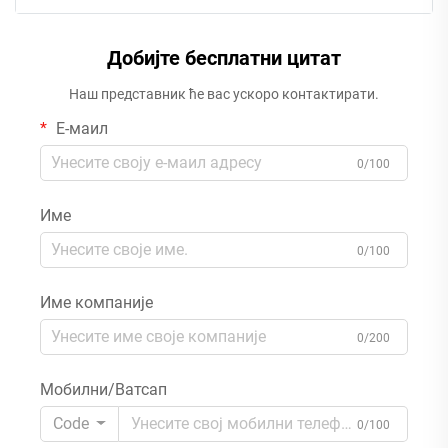
Добијте бесплатни цитат
Наш представник ће вас ускоро контактирати.
Е-маил
0/100
Име
0/100
Име компаније
0/200
Мобилни/Ватсап
Code
0/100