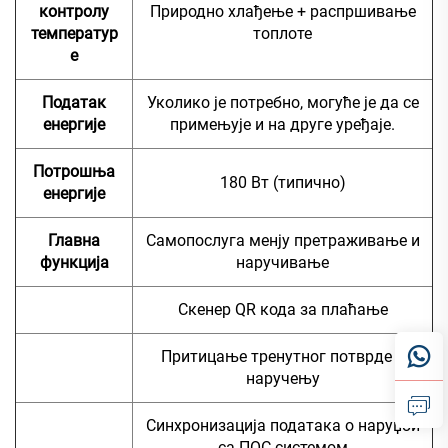
контролу
Природно хлађење + распршивање
температур
топлоте
е
Податак
Уколико је потребно, могуће је да се
енергије
примењује и на друге уређаје.
Потрошња
180 Вт (типично)
енергије
Главна
Самопослуга менју претраживање и
функција
наручивање
Скенер QR кода за плаћање
Притицање тренутног потврде о
наручењу
Синхронизација података о наруџби
са ПОС системом