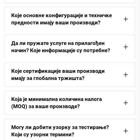
Које основне конфигурације и техничке
предности имају ваши производи?
Да ли пружате услуге на прилагођен
начин? Које информације су потребне?
Које сертификације ваши производи
имају за глобална тржишта?
Која је минимална количина налога
(MOQ) за ваше производе?
Могу ли добити узорку за тестирање?
Који су узорни термини?