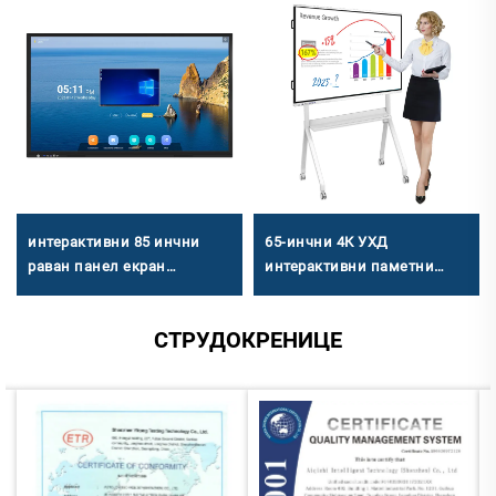
интерактивни 85 инчни
65-инчни 4К УХД
раван панел екран
интерактивни паметни
Интерактивни екрани за
панел - додирно учење и
образовање
састанак Све у једној
СТРУДОКРЕНИЦЕ
машини са Андроидом /
Виндовсом Двојним
системом Коммерцијални
уређај за приказивање