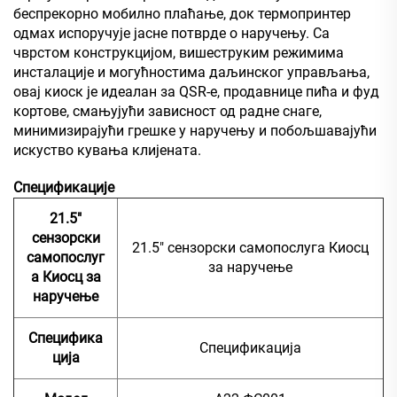
беспрекорно мобилно плаћање, док термопринтер
одмах испоручује јасне потврде о наручењу. Са
чврстом конструкцијом, вишеструким режимима
инсталације и могућностима даљинског управљања,
овај киоск је идеалан за QSR-е, продавнице пића и фуд
кортове, смањујући зависност од радне снаге,
минимизирајући грешке у наручењу и побољшавајући
искуство кувања клијената.
Спецификације
21.5"
сензорски
21.5" сензорски самопослуга Киосц
самопослуг
за наручење
а Киосц за
наручење
Специфика
Спецификација
ција