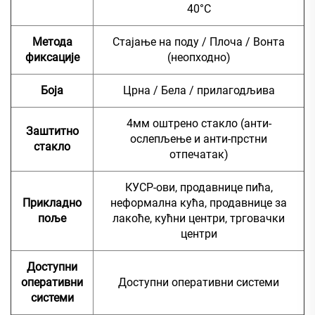
40°C
Метода
Стајање на поду / Плоча / Вонта
фиксације
(неопходно)
Боја
Црна / Бела / прилагодљива
4мм оштрено стакло (анти-
Заштитно
ослепљење и анти-прстни
стакло
отпечатак)
КУСР-ови, продавнице пића,
Прикладно
неформална кућа, продавнице за
поље
лакоће, кућни центри, трговачки
центри
Доступни
оперативни
Доступни оперативни системи
системи