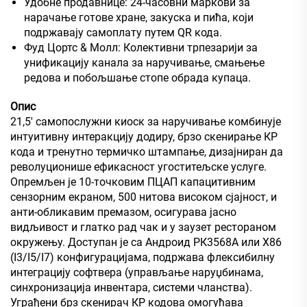
Удобне продавнице: 24-часовни маркови за
нарачање готове хране, закуска и пића, који
подржавају самоплату путем QR кода.
Фуд Цортс & Молл: Колективни трпезарији за
унификацију канала за наручивање, смањење
редова и побољшање стопе обрада купаца.
Опис
21,5' самопослужни киоск за наручивање комбинује
интуитивну интеракцију додиру, брзо скенирање КР
кода и тренутно термичко штампање, дизајниран да
револуционише ефикасност угоститељске услуге.
Опремљен је 10-точковим ПЦАП капацитивним
сензорним екраном, 500 нитова високом сјајност, и
анти-обликавим премазом, осигурава јасно
видљивост и глатко рад чак и у заузет рестораном
окружењу. Доступан је са Андроид РК3568А или X86
(I3/I5/I7) конфигурацијама, подржава флексибилну
интеграцију софтвера (управљање наруџбинама,
синхронизација инвентара, системи чланства).
Уграђени брз скенирач КР кодова омогућава