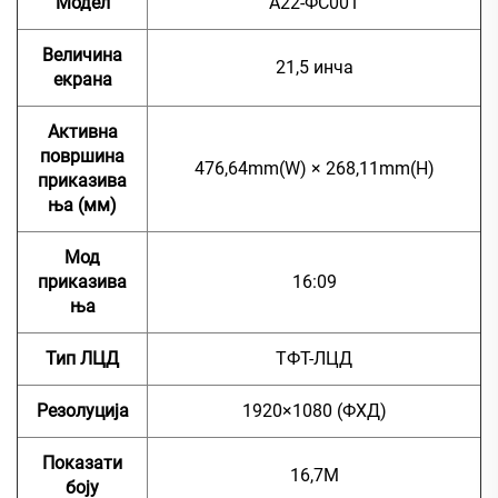
Модел
А22-ФС001
Величина
21,5 инча
екрана
Активна
површина
476,64mm(W) × 268,11mm(H)
приказива
ња (мм)
Мод
приказива
16:09
ња
Тип ЛЦД
ТФТ-ЛЦД
Резолуција
1920×1080 (ФХД)
Показати
16,7М
боју