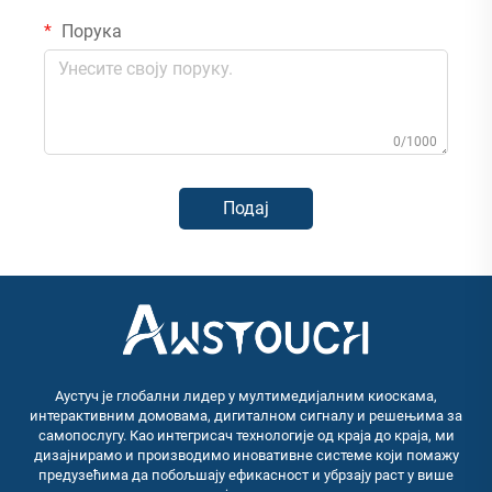
Порука
0/1000
Подај
Аустуч је глобални лидер у мултимедијалним киоскама,
интерактивним домовама, дигиталном сигналу и решењима за
самопослугу. Као интегрисач технологије од краја до краја, ми
дизајнирамо и производимо иновативне системе који помажу
предузећима да побољшају ефикасност и убрзају раст у више