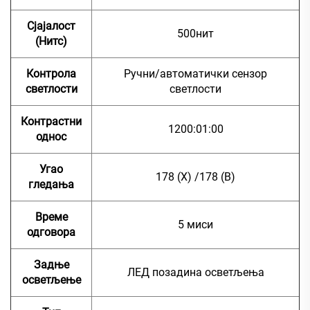
Сјајалост
500нит
(Нитс)
Контрола
Ручни/автоматички сензор
светлости
светлости
Контрастни
1200:01:00
однос
Угао
178 (Х) /178 (В)
гледања
Време
5 миси
одговора
Задње
ЛЕД позадина осветљења
осветљење