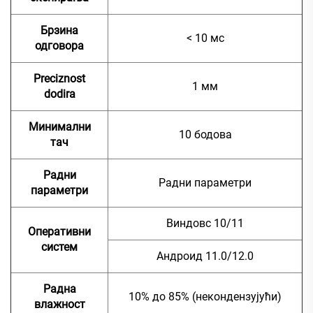
Брзина
< 10 мс
одговора
Preciznost
1 мм
dodira
Минимални
10 бодова
тач
Радни
Радни параметри
параметри
Виндовс 10/11
Оперативни
систем
Андроид 11.0/12.0
Радна
10% до 85% (некондензујући)
влажност