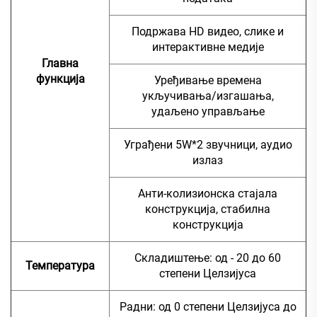
Подржава HD видео, слике и
интерактивне медије
Главна
функција
Уређивање времена
укључивања/изгашања,
удаљено управљање
Уграђени 5W*2 звучници, аудио
излаз
Анти-колизионска стајала
конструкција, стабилна
конструкција
Складиштење: од - 20 до 60
Температура
степени Целзијуса
Радни: од 0 степени Целзијуса до