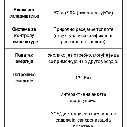
Влажност
5% до 90% (некондензујући)
складиштења
Система за
Природно расејање топлоте
контролу
(структура високоефикасне
температуре
расејавања топлоте)
Податак
Уколико је потребно, могуће је да
енергије
се примењује и на друге уређаје.
Потрошња
120 Ват
енергије
Интерактивна анкета
додирувања
УСБ/дистанцијско ажурирање
садржаја, синхронизација
података