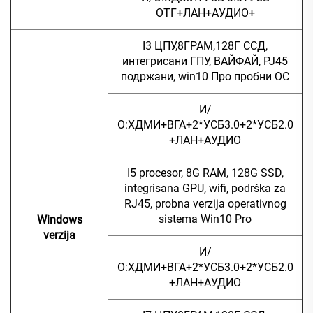
ОТГ+ЛАН+АУДИО+
I3 ЦПУ,8ГРАМ,128Г ССД,
интегрисани ГПУ, ВАЙФАЙ, РЈ45
подржани, win10 Про пробни ОС
И/
О:ХДМИ+ВГА+2*УСБ3.0+2*УСБ2.0
+ЛАН+АУДИО
I5 procesor, 8G RAM, 128G SSD,
integrisana GPU, wifi, podrška za
RJ45, probna verzija operativnog
sistema Win10 Pro
Windows
verzija
И/
О:ХДМИ+ВГА+2*УСБ3.0+2*УСБ2.0
+ЛАН+АУДИО