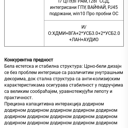
I7 ЦПУ,8ГРАМ,128Г ССД,
интегрисани ГПУ, ВАЙФАЙ, РЈ45
подржани, win10 Про пробни ОС
И/
О:ХДМИ+ВГА+2*УСБ3.0+2*УСБ2.0
+ЛАН+АУДИО
Конкурентна предност
Бела естетска и стабилна структура: Црно-бели дизајн
се без проблем интегрише са различитим унутрашњим
декорима, док стална структура са анти-колизијским
карактеристикама осигурава стабилност у подручјима
са великим сообраћајем, уравнотежујући лепоту и
практичност.
Прецизна капацитивна интеракција додирном
додирном додирном додирном додирном додирном
додирном додирном додирном додирном додирном
додирном додирном додирном додирном додирном