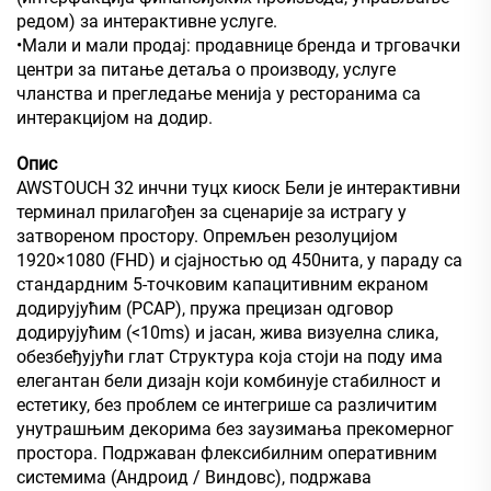
редом) за интерактивне услуге.
•Мали и мали продај: продавнице бренда и трговачки
центри за питање детаља о производу, услуге
чланства и прегледање менија у ресторанима са
интеракцијом на додир.
Опис
AWSTOUCH 32 инчни туцх киоск Бели је интерактивни
терминал прилагођен за сценарије за истрагу у
затвореном простору. Опремљен резолуцијом
1920×1080 (FHD) и сјајностью од 450нита, у параду са
стандардним 5-точковим капацитивним екраном
додирујућим (PCAP), пружа прецизан одговор
додирујућим (<10ms) и јасан, жива визуелна слика,
обезбеђујући глат Структура која стоји на поду има
елегантан бели дизајн који комбинује стабилност и
естетику, без проблем се интегрише са различитим
унутрашњим декорима без заузимања прекомерног
простора. Подржаван флексибилним оперативним
системима (Андроид / Виндовс), подржава