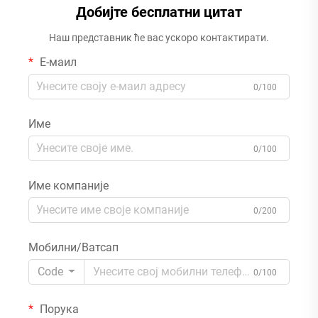
Добијте бесплатни цитат
Наш представник ће вас ускоро контактирати.
Е-маил
0/100
Име
0/100
Име компаније
0/200
Мобилни/Ватсап
Code
0/100
Порука