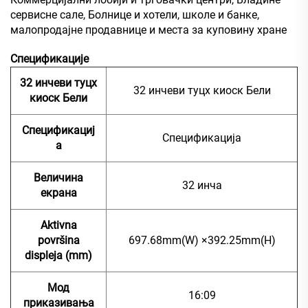
сервисне сале, Болнице и хотели, школе и банке,
малопродајне продавнице и места за куповину хране
Спецификације
32 инчеви туцх
32 инчеви туцх киоск Бели
киоск Бели
Спецификациј
Спецификација
а
Величина
32 инча
екрана
Aktivna
površina
697.68mm(W) ×392.25mm(H)
displeja (mm)
Мод
16:09
приказивања