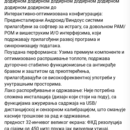
додирном додирном додирном додирном додирном
додирном додирном до
Интерактивно-оптимизована конфигурација:
Прединсталирани Андроид/Виндоус системи
прилагођени за софтвер за истрагу, са довољном РАМ/
РОМ и вишеструким И/О интерфејсима, који
подржавају прилагођени развој програма и
синхронизацију података.
Поуздана перформанса: Узима премиум компоненте и
оптимизовано распршивање топлоте, подржава
дугорочно стабилно функционисање са антикрађе
бравом и заштитом од преоптерећења,
прилагођавајући се високофреквентној употреби у
унутрашњим просторима.
Лако распоређивање и одржавање: Није потребна
сложена инсталација (дизајн који стоји на поду), са
функцијама ажурирања садржаја на USB/
дистанцијској и сензорном калибрацијом, што смањује
касније трошкове за рад и одржавање.
предност 32-инчевог великог екрана: ФХД резолуција
са сјајем од 450 нитс пружа јак визуелни утицај,