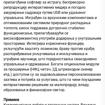
прилагођени софтвер за истрагу, беспрекорно
репродукцију интерактивних медија и погодно
ажурирање садржаја путем USB или удаљеног
управљача. Изграђен са врхунским компонентама и
оптимизованим системом природног распадања
топлоте, киоск подржава дугорочно стабилно
функционисање, прилагођавајући се
високофреквентној употреби додирања у унутрашњим
просторима. Интегрира корисничке функције,
укључујући заштиту лозинком, браву против крађе,
распоређивање укључивања и искључивања и
уграђене звучници, што поједноставља свакодневно
управљање и одржавање. Богати опционални модули
за проширење (НФЦ читач, 2Д штрихкодни скенер
итд.) доступни су за задовољавање персонализованих
захтева и потреба за услугама, што га чини поузданим
интерактивним решењем за малопродају, владу,
образовање и финансијски сектор.
Примене
Коммерцијални лобији и трговачки центри, Владине