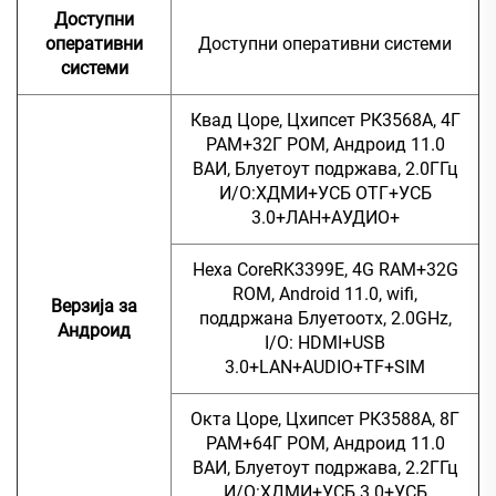
Доступни
оперативни
Доступни оперативни системи
системи
Квад Цоре, Цхипсет РК3568А, 4Г
РАМ+32Г РОМ, Андроид 11.0
ВАИ, Блуетоут подржава, 2.0ГГц
И/О:ХДМИ+УСБ ОТГ+УСБ
3.0+ЛАН+АУДИО+
Hexa CoreRK3399E, 4G RAM+32G
ROM, Android 11.0, wifi,
Верзија за
поддржана Блуетоотх, 2.0GHz,
Андроид
I/O: HDMI+USB
3.0+LAN+AUDIO+TF+SIM
Окта Цоре, Цхипсет РК3588А, 8Г
РАМ+64Г РОМ, Андроид 11.0
ВАИ, Блуетоут подржава, 2.2ГГц
И/О:ХДМИ+УСБ 3.0+УСБ