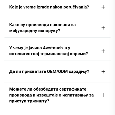
Koje je vreme izrade nakon poručivanja?
Како су производи паковани за
међународну испоруку?
У чему је јачина Awstouch-а у
интелигентној терминалској опреми?
Да ли прихватате OEM/ODM сарадњу?
Можете ли обезбедити сертификате
производа и извештаје о испитивању за
приступ тржишту?