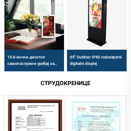
15.6-инчни десктоп
65'' Outdoor IP65 vodootporni
самопослужни уређај за
digitalni displej
наручавање - 1920×1080
ФХД, Андроид РК3568А &
СТРУДОКРЕНИЦЕ
Х86 (I3/I5/I7) за мало-
средње кухиње