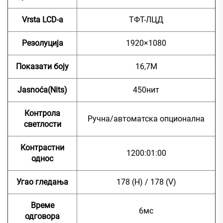
Vrsta LCD-a
ТФТ-ЛЦД
Резолуција
1920×1080
Показати боју
16,7М
Jasnoća(Nits)
450нит
Контрола
Ручна/автоматска опционална
светлости
Контрастни
1200:01:00
однос
Угао гледања
178 (H) / 178 (V)
Време
6мс
одговора