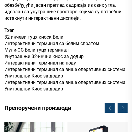
обезбеђујући јасан преглед садржаја из свих угла,
идеалан за унутрашње просторе којима су потребни
истакнути интерактивни дисплеји.
Тхег
32 инчеви туцх киоск Бели
Интерактивни терминал са белим спратом
Мули-ОС Бели туцх терминал
Унутрашњи 32-инчни киос за додир
Интерактивни терминал на поду
Интерактивни терминал са више оперативних система
Унутрашњи Киос за додир
Интерактивни терминал са више оперативних система
Унутрашњи Киос за додир
Препоручени производи