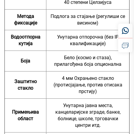
40 степени Целзијуса
Метода
Подлога за стајање (регулиши се
фиксације
висином)
Водоотпорна
Унутарна отпорочна (без IP
кутија
квалификације)
Бело (космо и стаза),
Боја
прилагођена боја опционална
4 мм Охрањено стакло
Заштитно
(протисјајање, против отисака
стакло
прстију)
Унутарна јавна места,
Примењива
канцеларијске зграде, банке,
област
болнице, школе, трговачки
центри итд.