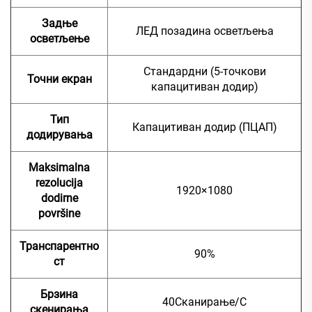
Задње
ЛЕД позадина осветљења
осветљење
Стандардни (5-точкови
Точни екран
капацитиван додир)
Тип
Капацитиван додир (ПЦАП)
додирувања
Maksimalna
rezolucija
1920×1080
dodirne
površine
Транспарентно
90%
ст
Брзина
40Сканирање/С
скенирања