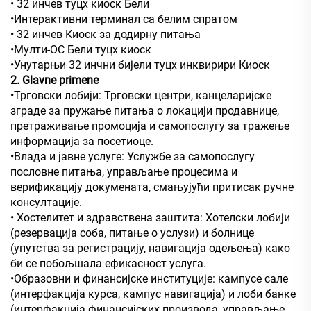
• 32 инчев туцх киоск Бели
•Интерактивни терминал са белим спратом
• 32 инчев Киоск за додирну питања
•Мулти-ОС Бели туцх киоск
•Унутарњи 32 инчни бијели туцх инквирири Киоск
2. Glavne primene
•Трговски лобији: Трговски центри, канцеларијске
зграде за пружање питања о локацији продавнице,
претраживање промоција и самопослугу за тражење
информација за посетиоце.
•Влада и јавне услуге: Услужбе за самопослугу
пословне питања, управљање процесима и
верификацију докумената, смањујући притисак ручне
консултације.
• Хостелитет и здравствена заштита: Хотелски лобији
(резервација соба, питање о услузи) и болнице
(упутства за регистрацију, навигација одељења) како
би се побољшала ефикасност услуга.
•Образовни и финансијске институције: кампусе сале
(интерфакција курса, кампус навигација) и лоби банке
(интерфакција финансијских производа, управљање