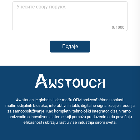
0/1000
Подаје
Awstouch je globalni lider među OEM proizvođačima u oblasti
multimedijalnih kiosaka, interaktivnih tabli, digitalne signalizacije i rešenja
za samoobsluživanje. Kao kompletni tehnološki integrator, dizajniramo i
proizvodimo inovativne sisteme koji pomažu preduzećima da povećaju
efikasnost i ubrzaju rast u više industrija širom sveta.