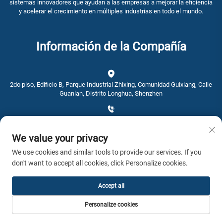
sistemas innovadores que ayudan a las empresas a mejorar la eficiencia
y acelerar el crecimiento en múltiples industrias en todo el mundo.
Información de la Compañía
2do piso, Edificio B, Parque Industrial Zhixing, Comunidad Guixiang, Calle
Guanlan, Distrito Longhua, Shenzhen
+86-0755-28192467
We value your privacy
[email protected]
We use cookies and similar tools to provide our services. If you
don't want to accept all cookies, click Personalize cookies.
Hora: 9:00 am - 4:00 pm
Accept all
Copyright © 2026 AWSTOUCH Todos los derechos reservados. -
Política
Personalize cookies
de Privacidad