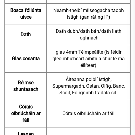
Bosca fóliúnta
Neamh-theibí milseogacha taobh
uisce
istigh (gan ráting IP)
Dath dubh/dath bán/dath liath
Dath
roghnach
glas 4mm Téimpeáilte (is féidir
Glas cosanta
gleo-mhícheart aibitrí a chur le má
éilítear)
Áiteanna poiblí istigh,
Réimse
Supermargadh, Ostan, Oifig, Banc,
shuntasach
Scoil, Foirgnimh trádála srl.
Córais
oibriúcháin ar
Córais oibriúcháin ar fáil
fáil
Leagan