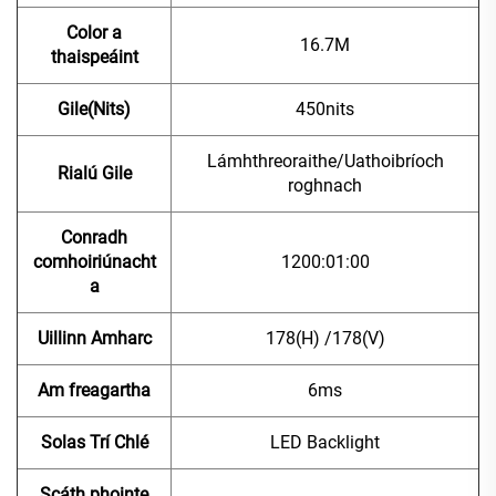
Color a
16.7M
thaispeáint
Gile(Nits)
450nits
Lámhthreoraithe/Uathoibríoch
Rialú Gile
roghnach
Conradh
comhoiriúnacht
1200:01:00
a
Uillinn Amharc
178(H) /178(V)
Am freagartha
6ms
Solas Trí Chlé
LED Backlight
Scáth phointe