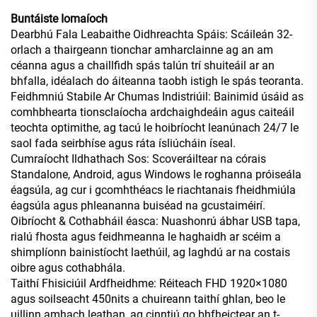
Buntáiste Iomaíoch
Dearbhú Fala Leabaithe Oidhreachta Spáis: Scáileán 32-
orlach a thairgeann tionchar amharclainne ag an am
céanna agus a chaillfidh spás talún trí shuiteáil ar an
bhfalla, idéalach do áiteanna taobh istigh le spás teoranta.
Feidhmniú Stabile Ar Chumas Indistriúil: Bainimid úsáid as
comhbhearta tionsclaíocha ardchaighdeáin agus caiteáil
teochta optimithe, ag tacú le hoibríocht leanúnach 24/7 le
saol fada seirbhíse agus ráta ísliúcháin íseal.
Cumraíocht Ildhathach Sos: Scoveráiltear na córais
Standalone, Android, agus Windows le roghanna próiseála
éagsúla, ag cur i gcomhthéacs le riachtanais fheidhmiúla
éagsúla agus phleananna buiséad na gcustaiméirí.
Oibríocht & Cothabháil éasca: Nuashonrú ábhar USB tapa,
rialú fhosta agus feidhmeanna le haghaidh ar scéim a
shimplíonn bainistíocht laethúil, ag laghdú ar na costais
oibre agus cothabhála.
Taithí Fhisiciúil Ardfheidhme: Réiteach FHD 1920×1080
agus soilseacht 450nits a chuireann taithí ghlan, beo le
uillinn amhach leathan, ag cinntiú go bhfheictear an t-