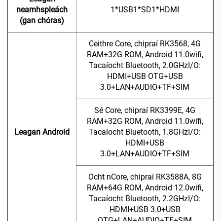
neamhspleách
1*USB1*SD1*HDMI
(gan chóras)
Ceithre Core, chipraí RK3568, 4G
RAM+32G ROM, Android 11.0wifi,
Tacaíocht Bluetooth, 2.0GHzI/O:
HDMI+USB OTG+USB
3.0+LAN+AUDIO+TF+SIM
Sé Core, chipraí RK3399E, 4G
RAM+32G ROM, Android 11.0wifi,
Leagan Android
Tacaíocht Bluetooth, 1.8GHzI/O:
HDMI+USB
3.0+LAN+AUDIO+TF+SIM
Ocht nCore, chipraí RK3588A, 8G
RAM+64G ROM, Android 12.0wifi,
Tacaíocht Bluetooth, 2.2GHzI/O:
HDMI+USB 3.0+USB
OTG+LAN+AUDIO+TF+SIM