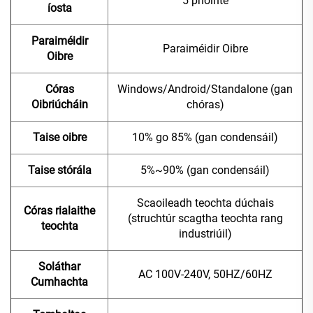
5 phointe
íosta
Paraiméidir
Paraiméidir Oibre
Oibre
Córas
Windows/Android/Standalone (gan
Oibriúcháin
chóras)
Taise oibre
10% go 85% (gan condensáil)
Taise stórála
5%~90% (gan condensáil)
Scaoileadh teochta dúchais
Córas rialaithe
(struchtúr scagtha teochta rang
teochta
industriúil)
Soláthar
AC 100V-240V, 50HZ/60HZ
Cumhachta