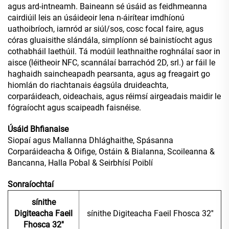
agus ard-intneamh. Baineann sé úsáid as feidhmeanna
cairdiúil leis an úsáideoir lena n-áirítear imdhíonú
uathoibríoch, iarnród ar siúl/sos, cosc focal faire, agus
córas gluaisithe slándála, simplíonn sé bainistíocht agus
cothabháil laethúil. Tá modúil leathnaithe roghnálaí saor in
aisce (léitheoir NFC, scannálaí barrachód 2D, srl.) ar fáil le
haghaidh saincheapadh pearsanta, agus ag freagairt go
hiomlán do riachtanais éagsúla druideachta,
corparáideach, oideachais, agus réimsí airgeadais maidir le
fógraíocht agus scaipeadh faisnéise.
Úsáid Bhfianaise
Siopaí agus Mallanna Dhlághaithe, Spásanna
Corparáideacha & Oifige, Ostáin & Bialanna, Scoileanna &
Bancanna, Halla Pobal & Seirbhísí Poiblí
Sonraíochtaí
sínithe
Digiteacha Faeil
sínithe Digiteacha Faeil Fhosca 32''
Fhosca 32''