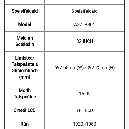
Speisifeicáid
Speisifeicáid
Model
A32-IPS01
Méid an
32 INCH
Scáileáin
Limistéar
Taispeántais
697.68mm(W)×392.25mm(H)
Ghníomhach
(mm)
Modh
16:09
Taispeáine
Cineál LCD
TFT-LCD
Rún
1920×1080