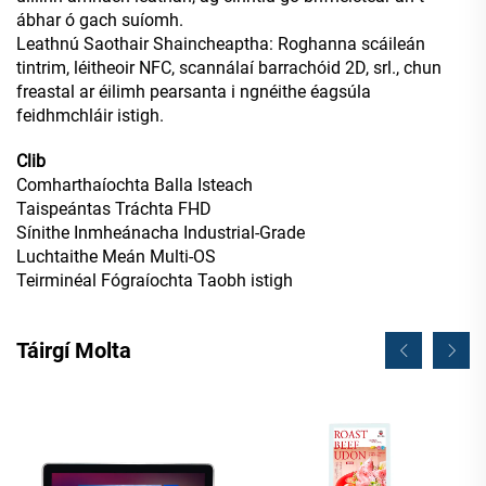
ábhar ó gach suíomh.
Leathnú Saothair Shaincheaptha: Roghanna scáileán
tintrim, léitheoir NFC, scannálaí barrachóid 2D, srl., chun
freastal ar éilimh pearsanta i ngnéithe éagsúla
feidhmchláir istigh.
Clib
Comharthaíochta Balla Isteach
Taispeántas Tráchta FHD
Sínithe Inmheánacha Industrial-Grade
Luchtaithe Meán Multi-OS
Teirminéal Fógraíochta Taobh istigh
Táirgí Molta