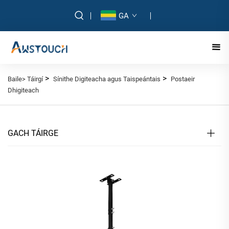
GA
>
>
Baile>
Táirgí
Sínithe Digiteacha agus Taispeántais
Postaeir
Dhigiteach
GACH TÁIRGE