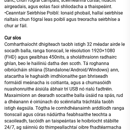
banc, chun fógraí campais, scéimeanna cúrsaí, nuacht
airgeadais, agus eolas faoi shliodacha a thaispeáint.
•Ceanntair Seirbhíse Poiblí: Ionaid phobail, hallaí seirbhíse
rialtais chun fógraí leas poiblí agus treoracha seirbhíse a
chur ar fáil.
Cur síos
Comharthaíocht dhigiteach taobh istigh 32 méadar airde le
socadh balla, ranga tionscail, le résolution 1920×1080
(FHD) agus gealbhas 450nits, a sholáthraíonn radhairc
ghlan, beo le hailíniú datha den scoth. Tá roghanna
oibriúcháin shlána (Standalone/Android/Windows) ann,
atacartha le haghaidh imdhíonaithe gan bhriseadh
formáidí meánacha is coitianta, agus a chumasóidh
nuashonruithe áisiúla ábhair trí USB nó rialú fadtréin.
Maxaimíonn an dearadh socaithe balla úsáid na spás, rud
a dhéanann é oiriúnach do scéinrialta tráchtála taobh
istigh éagsúla. Tógtha le comhdhéanaimh arddlíodh ranga
tionscail agus córas nádúrtha feabhsaithe teochta a
scaoileadh, tacóidh an taispeántas le hoibríocht stábilte
24/7, ag sáinniú do thimpeallachtaí oibre fhadtéarmacha