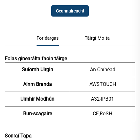
Ceannaireacht
Forléargas
Táirgí Molta
Eolas ginearálta faoin táirge
Suíomh Uirgin
An Chínéad
Ainm Branda
AWSTOUCH
Uimhir Modhún
A32-IPB01
Bun-scagaire
CE,RoSH
Sonraí Tapa