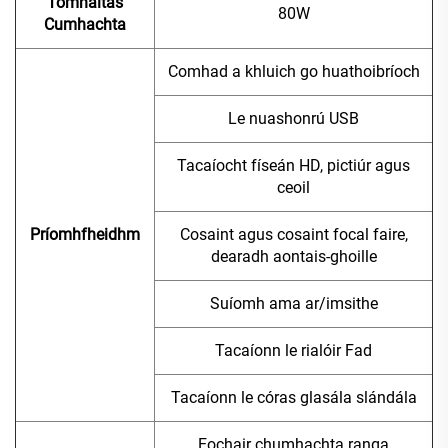
Tomhaltas
80W
Cumhachta
Comhad a khluich go huathoibríoch
Le nuashonrú USB
Tacaíocht físeán HD, pictiúr agus
ceoil
Príomhfheidhm
Cosaint agus cosaint focal faire,
dearadh aontais-ghoille
Suíomh ama ar/imsithe
Tacaíonn le rialóir Fad
Tacaíonn le córas glasála slándála
Eochair chumhachta ranga