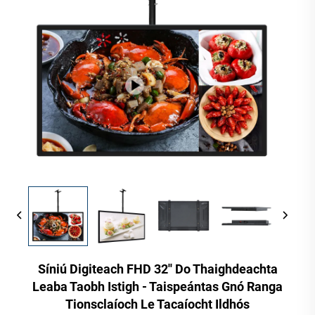
Síniú Digiteach FHD 32'' Do Thaighdeachta
Leaba Taobh Istigh - Taispeántas Gnó Ranga
Tionsclaíoch Le Tacaíocht Ildhós