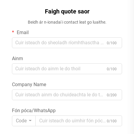
Faigh quote saor
Beidh ár n-ionadaí i contact leat go luaithe.
Email
0/100
Ainm
0/100
Company Name
0/200
Fón póca/WhatsApp
Code
0/100