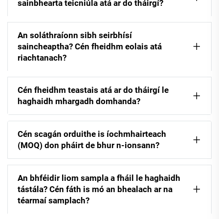
sainbhearta teicniúla atá ar do tháirgí?
An soláthraíonn sibh seirbhísí
saincheaptha? Cén fheidhm eolais atá
riachtanach?
Cén fheidhm teastais atá ar do tháirgí le
haghaidh mhargadh domhanda?
Cén scagán orduithe is íochmhairteach
(MOQ) don pháirt de bhur n-ionsann?
An bhféidir liom sampla a fháil le haghaidh
tástála? Cén fáth is mó an bhealach ar na
téarmaí samplach?