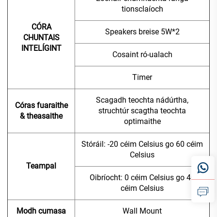
tionsclaíoch
CÓRA
Speakers breise 5W*2
CHUNTAIS
INTELÍGINT
Cosaint ró-ualach
Timer
Scagadh teochta nádúrtha,
Córas fuaraithe
struchtúr scagtha teochta
& theasaithe
optimaithe
Stóráil: -20 céim Celsius go 60 céim
Celsius
Teampal
Oibríocht: 0 céim Celsius go 40
céim Celsius
Modh cumasa
Wall Mount