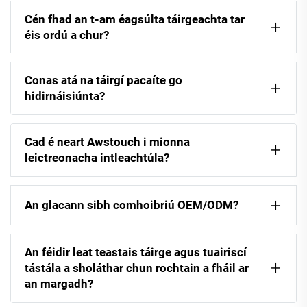
Cén fhad an t-am éagsúlta táirgeachta tar
éis ordú a chur?
Conas atá na táirgí pacaíte go
hidirnáisiúnta?
Cad é neart Awstouch i mionna
leictreonacha intleachtúla?
An glacann sibh comhoibriú OEM/ODM?
An féidir leat teastais táirge agus tuairiscí
tástála a sholáthar chun rochtain a fháil ar
an margadh?