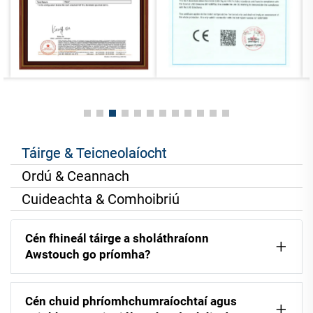
Táirge & Teicneolaíocht
Ordú & Ceannach
Cuideachta & Comhoibriú
Cén fhineál táirge a sholáthraíonn
Awstouch go príomha?
Cén chuid phríomhchumraíochtaí agus