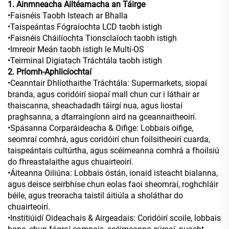
1. Ainmneacha Ailtéarnacha an Táirge
•Faisnéis Taobh Isteach ar Bhalla
•Taispeántas Fógraíochta LCD taobh istigh
•Faisnéis Cháilíochta Tionsclaíoch taobh istigh
•Imreoir Meán taobh istigh le Multi-OS
•Teirminal Digiatach Tráchtála taobh istigh
2. Príomh-Aphlicíochtaí
•Ceanntair Dhlíothaithe Tráchtála: Supermarkets, siopaí
branda, agus coridóirí siopaí mall chun cur i láthair ar
thaiscanna, sheachadadh táirgí nua, agus liostaí
praghsanna, a dtarraingíonn aird na gceannaitheoirí.
•Spásanna Corparáideacha & Oifige: Lobbais oifige,
seomraí comhrá, agus coridóirí chun foilsitheoirí cuarda,
taispeántais cultúrtha, agus scéimeanna comhrá a fhoilsiú
do fhreastalaithe agus chuairteoirí.
•Áiteanna Oiliúna: Lobbais óstán, ionaid isteacht bialanna,
agus deisce seirbhíse chun eolas faoi sheomraí, roghchláir
béile, agus treoracha taistil áitiúla a sholáthar do
chuairteoirí.
•Institiúidí Oideachais & Airgeadais: Coridóirí scoile, lobbais