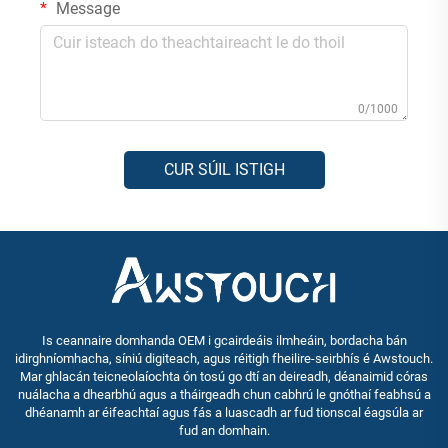
Message
0/1000
CUR SÚIL ISTIGH
Is ceannaire domhanda OEM i gcairdeáis ilmheáin, bordacha bán
idirghníomhacha, síniú digiteach, agus réitigh fheilire-seirbhís é Awstouch.
Mar ghlacán teicneolaíochta ón tosú go dtí an deireadh, déanaimid córas
nuálacha a dhearbhú agus a tháirgeadh chun cabhrú le gnóthaí feabhsú a
dhéanamh ar éifeachtaí agus fás a luascadh ar fud tionscal éagsúla ar
fud an domhain.