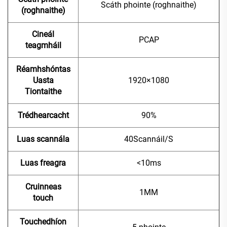
Scáth phointe (roghnaithe)
(roghnaithe)
Cineál
PCAP
teagmháil
Réamhshóntas
Uasta
1920×1080
Tiontaithe
Trédhearcacht
90%
Luas scannála
40Scannáil/S
Luas freagra
<10ms
Cruinneas
1MM
touch
Touchedhíon