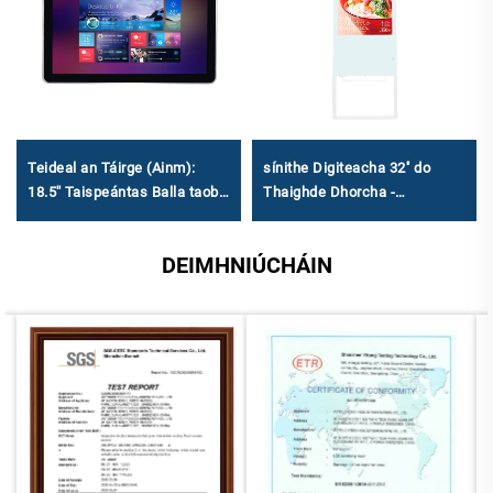
Teideal an Táirge (Ainm):
sínithe Digiteacha 32'' do
18.5'' Taispeántas Balla taobh
Thaighde Dhorcha -
istigh - Sínitheacht
Comhartha Uisce
Dhigiteach Rang Tionsclaíoch
Leictreonach Tiubh le húsáid
DEIMHNIÚCHÁIN
le Tacúchán ar Bhileacha OS
Tráchtála & Poiblí