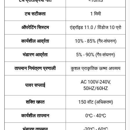
टच प्रतिक्रिया गति
<10mS
टच सटीकता
1 मिमी
ऑपरेटिंग सिस्टम
एंड्रॉइड 11.0 / विंडोज 10 प्रो
कार्यशील आर्द्रता
10% - 85% (गैर-संघनन)
भंडारण आर्द्रता
5% - 90% (गैर-संघनन)
तापमान नियंत्रण प्रणाली
कुशल प्राकृतिक ऊष्मा अपव्यय
AC 100V-240V,
पावर सप्लाई
50HZ/60HZ
शक्ति खपत
150 वॉट (अधिकतम)
कार्यशील तापमान
0℃ - 40℃
भंडारण तापमान
-20℃ - 60℃