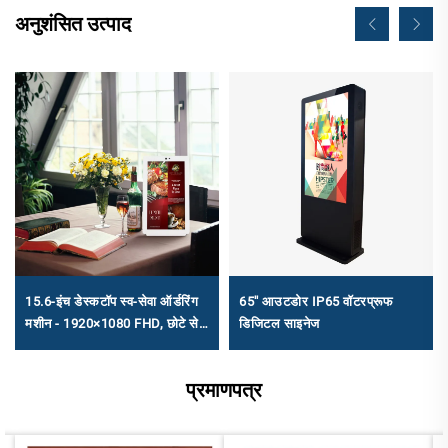
अनुशंसित उत्पाद
15.6-इंच डेस्कटॉप स्व-सेवा ऑर्डरिंग
65'' आउटडोर IP65 वॉटरप्रूफ
मशीन - 1920×1080 FHD, छोटे से
डिजिटल साइनेज
मध्यम कैटरिंग के लिए एंड्रॉइड
RK3568A और X86 (I3/I5/I7)
प्रमाणपत्र