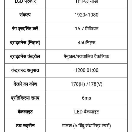
LCD प्रकार
TFT-एलसीडी
संकल्प
1920×1080
रंग प्रदर्शित करें
16.7 मिलियन
ब्राइटनेस (निट्स)
450निट्स
ब्राइटनेस कंट्रोल
मैनुअल/स्वचालित वैकल्पिक
कंट्रास्ट अनुपात
1200:01:00
देखने का कोण
178(H) /178(V)
प्रतिक्रिया समय
6ms
बैकलाइट
LED बैकलाइट
टच स्क्रीन
मानक (5-बिंदु संधारित्र स्पर्श)