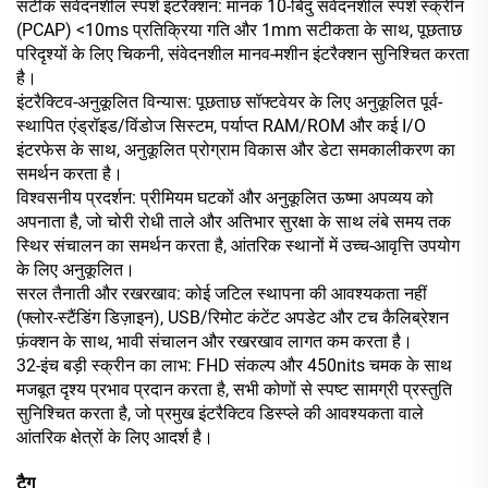
सटीक संवेदनशील स्पर्श इंटरैक्शन: मानक 10-बिंदु संवेदनशील स्पर्श स्क्रीन
(PCAP) <10ms प्रतिक्रिया गति और 1mm सटीकता के साथ, पूछताछ
परिदृश्यों के लिए चिकनी, संवेदनशील मानव-मशीन इंटरैक्शन सुनिश्चित करता
है।
इंटरैक्टिव-अनुकूलित विन्यास: पूछताछ सॉफ्टवेयर के लिए अनुकूलित पूर्व-
स्थापित एंड्रॉइड/विंडोज सिस्टम, पर्याप्त RAM/ROM और कई I/O
इंटरफेस के साथ, अनुकूलित प्रोग्राम विकास और डेटा समकालीकरण का
समर्थन करता है।
विश्वसनीय प्रदर्शन: प्रीमियम घटकों और अनुकूलित ऊष्मा अपव्यय को
अपनाता है, जो चोरी रोधी ताले और अतिभार सुरक्षा के साथ लंबे समय तक
स्थिर संचालन का समर्थन करता है, आंतरिक स्थानों में उच्च-आवृत्ति उपयोग
के लिए अनुकूलित।
सरल तैनाती और रखरखाव: कोई जटिल स्थापना की आवश्यकता नहीं
(फ्लोर-स्टैंडिंग डिज़ाइन), USB/रिमोट कंटेंट अपडेट और टच कैलिब्रेशन
फ़ंक्शन के साथ, भावी संचालन और रखरखाव लागत कम करता है।
32-इंच बड़ी स्क्रीन का लाभ: FHD संकल्प और 450nits चमक के साथ
मजबूत दृश्य प्रभाव प्रदान करता है, सभी कोणों से स्पष्ट सामग्री प्रस्तुति
सुनिश्चित करता है, जो प्रमुख इंटरैक्टिव डिस्प्ले की आवश्यकता वाले
आंतरिक क्षेत्रों के लिए आदर्श है।
टैग