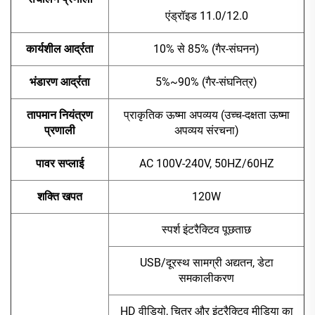
एंड्रॉइड 11.0/12.0
कार्यशील आर्द्रता
10% से 85% (गैर-संघनन)
भंडारण आर्द्रता
5%~90% (गैर-संघनित्र)
तापमान नियंत्रण
प्राकृतिक ऊष्मा अपव्यय (उच्च-दक्षता ऊष्मा
प्रणाली
अपव्यय संरचना)
पावर सप्लाई
AC 100V-240V, 50HZ/60HZ
शक्ति खपत
120W
स्पर्श इंटरैक्टिव पूछताछ
USB/दूरस्थ सामग्री अद्यतन, डेटा
समकालीकरण
HD वीडियो, चित्र और इंटरैक्टिव मीडिया का