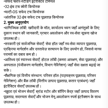
•सफेद फ्लोर-स्टैंडिंग इंटरैक्टिव टर्मिनल
•32-इंच टच क्वेरी कियोस्क
•मल्टी-OS सफेद टच कियोस्क
•आंतरिक 32-इंच सफेद टच पूछताछ कियोस्क
2. मुख्य अनुप्रयोग
•वाणिज्यिक लॉबी: खरीदारी के मॉल, कार्यालय भवन जहाँ आगंतुकों के लिए
दुकान स्थान की जानकारी, प्रचार अवलोकन और स्व-सेवा सूचना खोज
उपलब्ध हो।
•सरकारी एवं सार्वजनिक सेवाएँ: सेवा हॉल जहाँ स्व-सेवा व्यापार पूछताछ,
प्रक्रिया मार्गदर्शन और दस्तावेज़ सत्यापन के लिए उपयोग हो, जिससे मानव
परामर्श का दबाव कम हो।
•आतिथ्य एवं स्वास्थ्य सेवाएँ: होटल लॉबी (कमरा आरक्षण, सेवा पूछताछ) और
अस्पताल (पंजीकरण मार्गदर्शन, विभाग नेविगेशन) जहाँ सेवा दक्षता बढ़ाई जा
सके।
•शैक्षणिक एवं वित्तीय संस्थान: परिसर हॉल (पाठ्यक्रम पूछताछ, परिसर
नेविगेशन) और बैंक लॉबी (वित्तीय उत्पाद पूछताछ, कतार प्रबंधन) जहाँ
इंटरैक्टिव सेवाएँ उपलब्ध हों।
•खुदरा एवं भोजन सेवाएँ: ब्रांड स्टोर और शॉपिंग केंद्र जहाँ उत्पाद विवरण
पूछताछ, सदस्यता सेवाएँ और भोजन मेनू अवलोकन स्पर्श इंटरैक्शन के साथ
उपलब्ध हो।