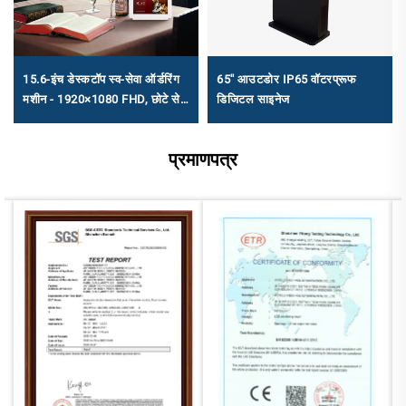
15.6-इंच डेस्कटॉप स्व-सेवा ऑर्डरिंग
65'' आउटडोर IP65 वॉटरप्रूफ
मशीन - 1920×1080 FHD, छोटे से
डिजिटल साइनेज
मध्यम कैटरिंग के लिए एंड्रॉइड
RK3568A और X86 (I3/I5/I7)
प्रमाणपत्र