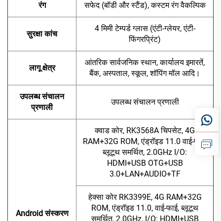
रंग
सफेद (बॉडी और स्टैंड), कस्टम रंग वैकल्पिक
4 मिमी टेम्पर्ड ग्लास (एंटी-ग्लेयर, एंटी-
सुरक्षा कांच
फिंगरप्रिंट)
आंतरिक सार्वजनिक स्थान, कार्यालय इमारतें,
लागू क्षेत्र
बैंक, अस्पताल, स्कूल, शॉपिंग मॉल आदि।
उपलब्ध संचालन
उपलब्ध संचालन प्रणाली
प्रणाली
क्वाड कोर, RK3568A चिपसेट, 4G
RAM+32G ROM, एंड्रॉइड 11.0 वाई-फाई,
ब्लूटूथ समर्थित, 2.0GHz I/O:
HDMI+USB OTG+USB
3.0+LAN+AUDIO+TF
हेक्सा कोर RK3399E, 4G RAM+32G
ROM, एंड्रॉइड 11.0, वाई-फाई, ब्लूटूथ
Android संस्करण
समर्थित, 2.0GHz, I/O: HDMI+USB