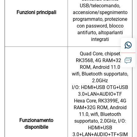
USB/telecomando,
Funzioni principali
accensione/spegnimento
programmato, protezione
con password, blocco
antifurto, altoparlanti
integrati
Quad Core, chipset
RK3568, 4G RAM+32G
ROM, Android 11.0
wifi, Bluetooth supportato,
2.0GHz
I/O: HDMI+USB OTG+USB
3.0+LAN+AUDIO+TF
Hexa Core, RK3399E, 4G
RAM+32G ROM, Android
11.0, wifi, Bluetooth
Funzionamento
supportato, 2.0GHz, I/O:
disponibile
HDMI+USB
3.0+LAN+AUDIO+TF+SIM