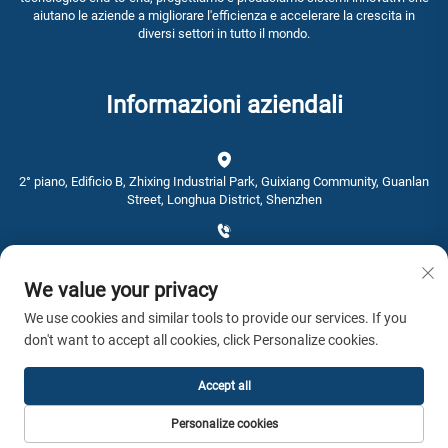
aiutano le aziende a migliorare l'efficienza e accelerare la crescita in
diversi settori in tutto il mondo.
Informazioni aziendali
2° piano, Edificio B, Zhixing Industrial Park, Guixiang Community, Guanlan
Street, Longhua District, Shenzhen
+86-0755-28192467
We value your privacy
[email protected]
We use cookies and similar tools to provide our services. If you
don't want to accept all cookies, click Personalize cookies.
Orario: 9:00 - 16:00
Accept all
Copyright © 2026 AWSTOUCH Tutti i diritti riservati. -
Informativa sulla
Personalize cookies
privacy