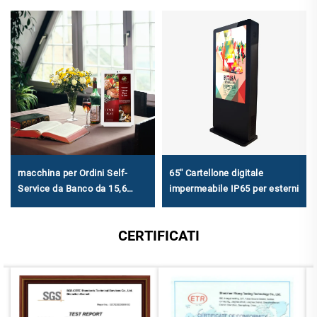
macchina per Ordini Self-
65'' Cartellone digitale
Service da Banco da 15,6
impermeabile IP65 per esterni
Pollici - FHD 1920×1080,
Android RK3568A & X86
CERTIFICATI
(I3/I5/I7) per Ristorazione
Media e Piccola