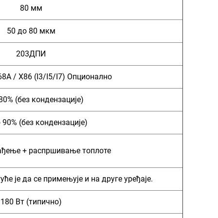
80 мм
50 до 80 мкм
203ДПИ
8A / X86 (I3/I5/I7) Опционално
 80% (без кондензације)
 90% (без кондензације)
ађење + распршивање топлоте
уће је да се примењује и на друге уређаје.
180 Вт (типично)