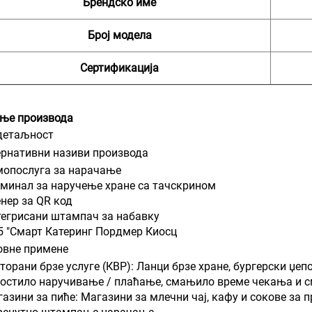
Брендско име
Број модела
Сертификација
ње производа
детаљност
ернативни називи производа
мопослуга за нарачање
минал за наручење хране са тачскрином
нер за QR код
егрисани штампач за набавку
5 "Смарт Катеринг Пордмер Киосц
овне примене
торани брзе услуге (КВР): Ланци брзе хране, бургерски џе
остило наручивање / плаћање, смањило време чекања и с
азини за пиће: Магазини за млечни чај, кафу и сокове за