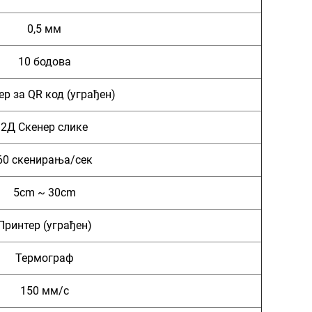
0,5 мм
10 бодова
ер за QR код (уграђен)
2Д Скенер слике
60 скенирања/сек
5cm ~ 30cm
Принтер (уграђен)
Термограф
150 мм/с