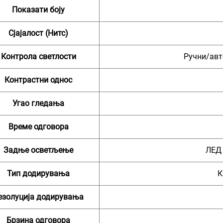
Показати боју
Сјајалост (Нитс)
Контрола светлости
Ручни/авт
Контрастни однос
Угао гледања
Време одговора
Задње осветљење
ЛЕД
Тип додирувања
К
езолуција додирувања
Брзина одговора