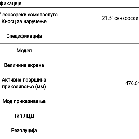
фикације
5" сензорски самопослуга
21.5" сензорск
Киосц за наручење
Спецификација
Модел
Величина екрана
Активна површина
476,6
приказивања (мм)
Мод приказивања
Тип ЛЦД
Резолуција