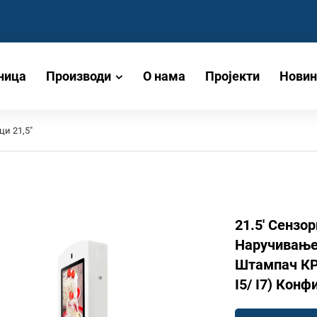
ница
Производи
О нама
Пројекти
Новин
и 21,5"
21.5' Сензо
Наручивање 
Штампач КР 
I5/ I7) Конф