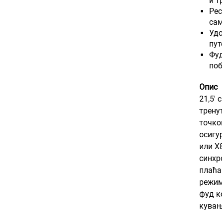
и 
Рес
сам
Удо
пут
Фуд
поб
Опис
21,5'
трену
точко
осигу
или X
синхр
плаћа
режим
фуд к
кувањ