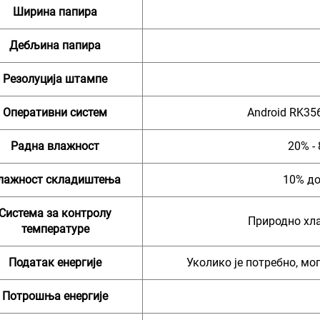
Ширина папира
Дебљина папира
Резолуција штампе
Оперативни систем
Android RK356
Радна влажност
20% -
лажност складиштења
10% до
Система за контролу
Природно хл
температуре
Податак енергије
Уколико је потребно, мог
Потрошња енергије