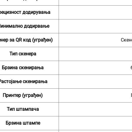
рецизност додирувања
инимално додирвање
нер за QR код (уграђен)
Скен
Тип скенера
Брзина скенирања
Растојање скенирања
Принтер (уграђен)
Тип штампача
Брзина штампе