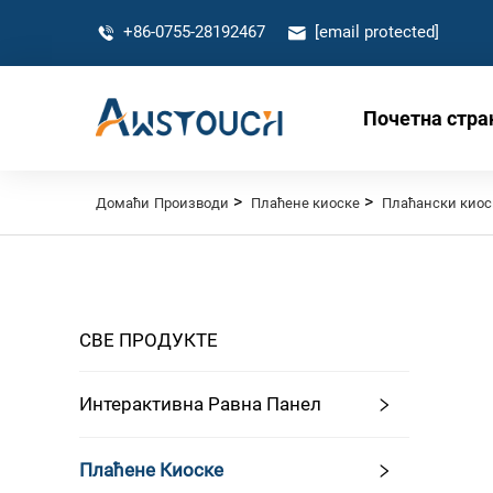
+86-0755-28192467
[email protected]
Почетна стра
>
>
Домаћи
Производи
Плаћене киоске
Плаћански киосц
СВЕ ПРОДУКТЕ
Интерактивна Равна Панел
Плаћене Киоске