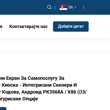
SR
е
Контактирајте нас
Добијте цитат
рни Екран За Самопослугу За
Киоска - Интегрисани Скенери И
Кодова, Андроид РК3568А / Х86 ((I3/
игурисане Опције