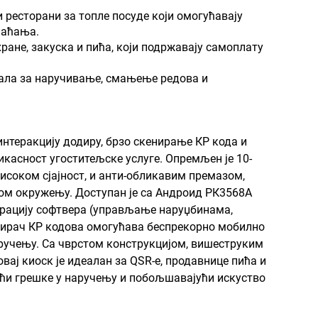
 ресторани за топле посуде који омогућавају
лаћања.
ране, закуска и пића, који подржавају самоплату
нала за наручивање, смањење редова и
нтеракцију додиру, брзо скенирање КР кода и
касност угоститељске услуге. Опремљен је 10-
соком сјајност, и анти-обликавим премазом,
ном окружењу. Доступан је са Андроид РК3568А
еграцију софтвера (управљање наруџбинама,
енирач КР кодова омогућава беспрекорно мобилно
аручењу. Са чврстом конструкцијом, вишеструким
ј киоск је идеалан за QSR-е, продавнице пића и
ући грешке у наручењу и побољшавајући искуство