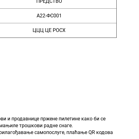
ПРЕДСТВО
А22-ФС001
ЦЦЦ ЦЕ РОСХ
пови и продавнице пржене пилетине како би се
мањиле трошкови радне снаге.
 прилагођавање самопослуге, плаћање QR кодова