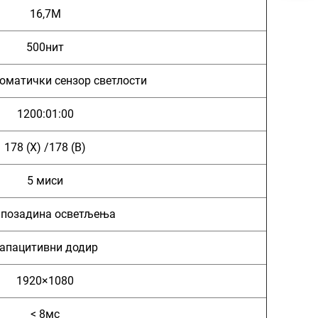
16,7М
500нит
оматички сензор светлости
1200:01:00
178 (Х) /178 (В)
5 миси
 позадина осветљења
апацитивни додир
1920×1080
< 8мс