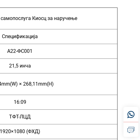
и самопослуга Киосц за наручење
Спецификација
А22-ФС001
21,5 инча
4mm(W) × 268,11mm(H)
16:09
ТФТ-ЛЦД
1920×1080 (ФХД)