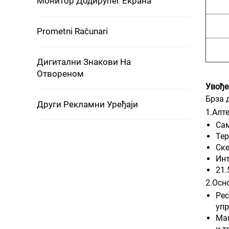
Монитор Додирућег Екрана
Prometni Računari
Дигитални Знакови На
Отвореном
Увође
Брза 
Други Рекламни Уређаји
1.Алт
Са
Тер
Ске
Инт
21.
2.Осн
Рес
упр
Маг