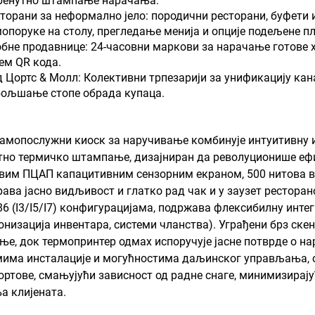
тренутно штампање нарачања.
торани за неформално јело: породични ресторани, буфети и
опоруке на столу, прегледање менија и опције подељене п
бне продавнице: 24-часовни маркови за нарачање готове х
ем QR кода.
 Цортс & Молл: Колективни трпезарији за унификацију ка
ољшање стопе обрада купаца.
 самопослужни киоск за наручивање комбинује интуитивну и
тно термичко штампање, дизајниран да револуционише ефи
вим ПЦАП капацитивним сензорним екраном, 500 нитова ви
рава јасно видљивост и глатко рад чак и у заузет рестора
86 (I3/I5/I7) конфигурацијама, подржава флексибилну инт
онизација инвентара, системи чланства). Уграђени брз ск
ње, док термопринтер одмах испоручује јасне потврде о н
има инсталације и могућностима даљинског управљања, ова
ортове, смањујући зависност од радне снаге, минимизирај
а клијената.