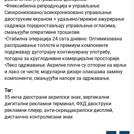
•Флексибилна репродукција и управљање:
Синхронизовано/асинхронизовано управљање
двоструким екраном + удаљено/мрежне ажурирање
садржаја поједностављају управљање огласима,
смањујући оперативне трошкове.
•Стабилна операција 24 сата дневно: Оптимизована
распршивање топлоте и премиум компоненте
подржавају дуготрајну континуирану употребу,
погодна за круглодневне комерцијалне просторије.
•Леко одржавање: Акрилне плоче су отпорне на мрље
и лако се чисте; модуларни дизајн олакшава замену
компоненти, смањујући напоре за одржавање.
Тег:
55 инча двострани акрилски знак, вертикални
дигитални рекламни терминал, ФХД двоструки
рекламни плејер, анти-скреццакрилски дисплей,
дистанчно контролисани знак