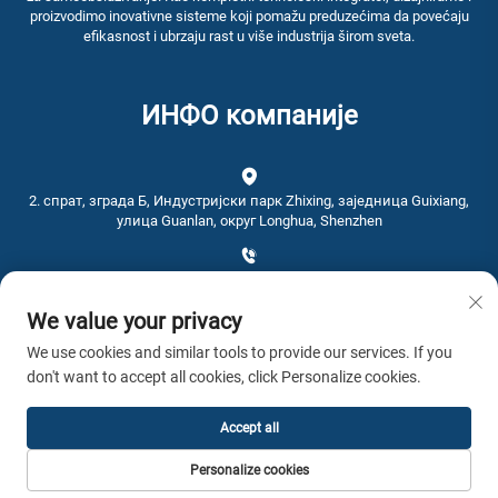
proizvodimo inovativne sisteme koji pomažu preduzećima da povećaju
efikasnost i ubrzaju rast u više industrija širom sveta.
ИНФО компаније
2. спрат, зграда Б, Индустријски парк Zhixing, заједница Guixiang,
улица Guanlan, округ Longhua, Shenzhen
+86-0755-28192467
We value your privacy
[email protected]
We use cookies and similar tools to provide our services. If you
don't want to accept all cookies, click Personalize cookies.
Време: 9:00 - 16:00
Accept all
Ауторска права © 2026 АВСТОУЧ Сва права задржана. -
Политике
Personalize cookies
приватности