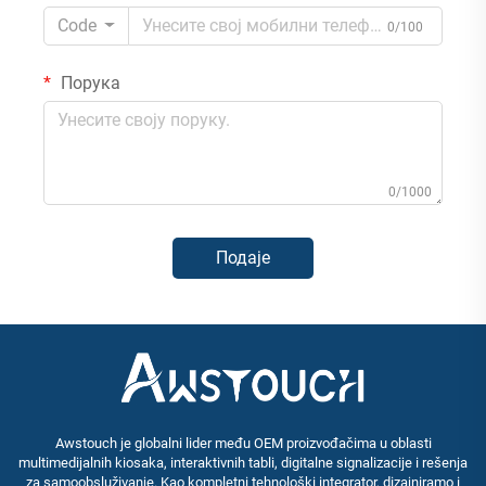
Code
0/100
Порука
0/1000
Подаје
Awstouch je globalni lider među OEM proizvođačima u oblasti
multimedijalnih kiosaka, interaktivnih tabli, digitalne signalizacije i rešenja
za samoobsluživanje. Kao kompletni tehnološki integrator, dizajniramo i