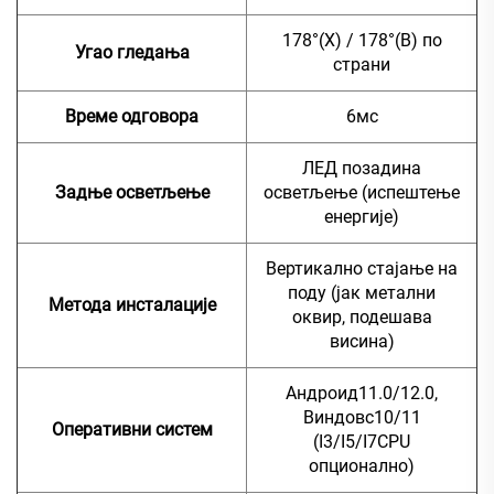
178°(Х) / 178°(В) по
Угао гледања
страни
Време одговора
6мс
ЛЕД позадина
Задње осветљење
осветљење (испештење
енергије)
Вертикално стајање на
поду (јак метални
Метода инсталације
оквир, подешава
висина)
Андроид11.0/12.0,
Виндовс10/11
Оперативни систем
(I3/I5/I7CPU
опционално)