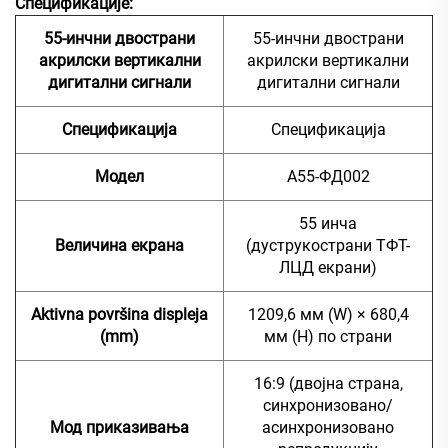
Спецификације:
55-инчни двострани
55-инчни двострани
акрилски вертикални
акрилски вертикални
дигитални сигнали
дигитални сигнали
Спецификација
Спецификација
Модел
А55-ФД002
55 инча
Величина екрана
(дуструкострани ТФТ-
ЛЦД екрани)
Aktivna površina displeja
1209,6 мм (W) × 680,4
(mm)
мм (H) по страни
16:9 (двојна страна,
синхронизовано/
Мод приказивања
асинхронизовано