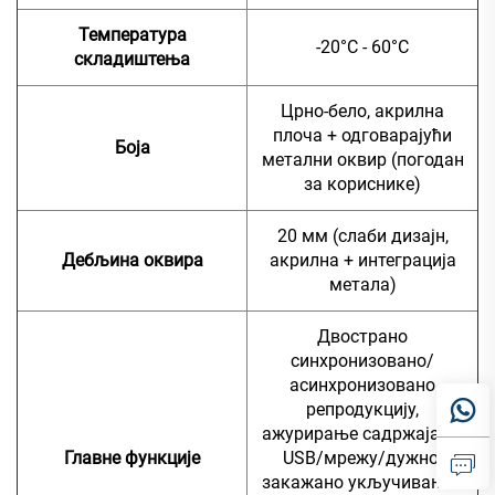
Температура
-20°C - 60°C
складиштења
Црно-бело, акрилна
плоча + одговарајући
Боја
метални оквир (погодан
за кориснике)
20 мм (слаби дизајн,
Дебљина оквира
акрилна + интеграција
метала)
Двострано
синхронизовано/
асинхронизовано
репродукцију,
ажурирање садржаја на
Главне функције
USB/мрежу/дужно,
закажано укључивање/