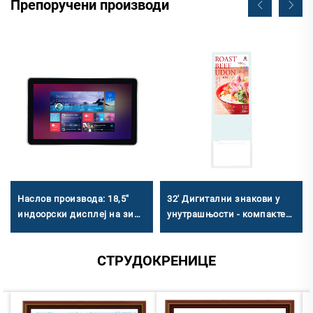
Препоручени производи
Наслов производа: 18,5"
32' Дигитални знакови у
индоорски дисплеј на зиду
унутрашњости - компактен
- индустријски дигитални
електронски знак за воду
знакови са подршком за
за комерцијалну и јавну
СТРУДОКРЕНИЦЕ
више оперативних система
употребу