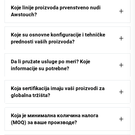
Koje linije proizvoda prvenstveno nudi
Awstouch?
Koje su osnovne konfiguracije i tehničke
prednosti vaših proizvoda?
Da li pružate usluge po meri? Koje
informacije su potrebne?
Koja sertifikacija imaju vaši proizvodi za
globalna tržišta?
Која је минимална количина налога
(MOQ) за ваше производе?