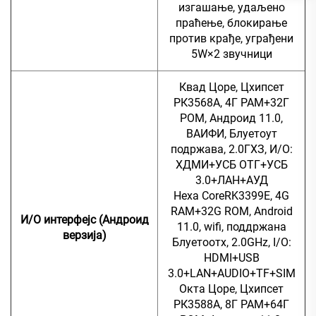
изгашање, удаљено
праћење, блокирање
против крађе, уграђени
5W×2 звучници
Квад Цоре, Цхипсет
РК3568А, 4Г РАМ+32Г
РОМ, Андроид 11.0,
ВАИФИ, Блуетоут
подржава, 2.0ГХЗ, И/О:
ХДМИ+УСБ ОТГ+УСБ
3.0+ЛАН+АУД
Hexa CoreRK3399E, 4G
RAM+32G ROM, Android
И/О интерфејс (Андроид
11.0, wifi, поддржана
верзија)
Блуетоотх, 2.0GHz, I/O:
HDMI+USB
3.0+LAN+AUDIO+TF+SIM
Окта Цоре, Цхипсет
РК3588А, 8Г РАМ+64Г