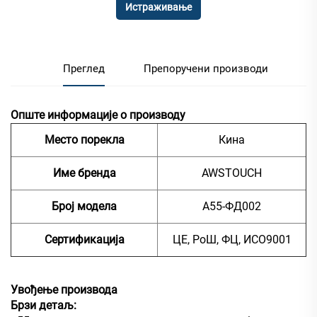
Истраживање
Преглед
Препоручени производи
Опште информације о производу
Место порекла
Кина
Име бренда
AWSTOUCH
Број модела
А55-ФД002
Сертификација
ЦЕ, РоШ, ФЦ, ИСО9001
Увођење производа
Брзи детаљ: