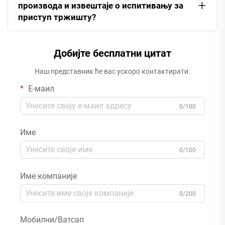
производа и извештаје о испитивању за
приступ тржишту?
Добијте бесплатни цитат
Наш представник ће вас ускоро контактирати.
Е-маил
0/100
Име
0/100
Име компаније
0/200
Мобилни/Ватсап