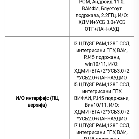
РОМ, Андроид 11.0,
ВАИФИ, Блуетоут
подржава, 2.2ГГц, И/О:
ХДМИ+УСБ 3.0+УСБ
ОТГ+ЛАН+АУД
I3 ЦПУ,8Г РАМ,128Г ССД,
интегрисани ГПУ, ВАИ,
РЈ45 подржани,
win10/11, И/О:
ХДМИ+ВГА+2*УСБ3.0+2
*УСБ2.0+ЛАН+АУДИО
I5 ЦПУ,8Г РАМ,128Г ССД,
интегрисани ГПУ,
И/О интерфејс (ПЦ
ВИФАИ, РЈ45 подржани,
верзија)
Вин10/11, И/О:
ХДМИ+ВГА+2*УСБ3.0+2
*УСБ2.0+ЛАН+АУДИО
I7 ЦПУ,8Г РАМ,128Г ССД,
интегрисани ГПУ, ВАИ,