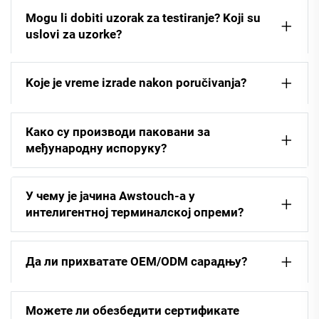
Mogu li dobiti uzorak za testiranje? Koji su
uslovi za uzorke?
Koje je vreme izrade nakon poručivanja?
Како су производи паковани за
међународну испоруку?
У чему је јачина Awstouch-а у
интелигентној терминалској опреми?
Да ли прихватате OEM/ODM сарадњу?
Можете ли обезбедити сертификате