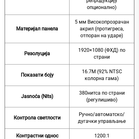
репродукцију
опционално)
5 мм Високопрозрачан
Материјал панела
акрил (протигреса,
отпоран на ударе)
1920×1080 (ФХД) по
Резолуција
страни
16.7М (92% NTSC
Показати боју
колорна гама)
380нитса по страни
Jasnoća (Nits)
(регулишиво)
Ручно/автоматско/
Контрола светлости
дугачки управљање
Контрастни однос
1200:1