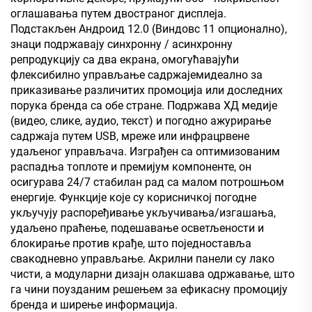
оглашавања путем двостраног дисплеја.
Подстакљен Андроид 12.0 (Виндовс 11 опционално),
знаци подржавају синхронну / асинхронну
репродукцију са два екрана, омогућавајући
флексибилно управљање садржајемидеално за
приказивање различитих промоција или доследних
порука бренда са обе стране. Подржава ХД медије
(видео, слике, аудио, текст) и погодно ажурирање
садржаја путем USB, мреже или инфрацрвене
удаљеног управљача. Изграђен са оптимизованим
распадња топлоте и премијум компоненте, он
осигурава 24/7 стабилан рад са малом потрошњом
енергије. Функције које су корисничкој погодне
укључују распоређивање укључивања/изгашања,
удаљено праћење, подешавање осветљености и
блокирање против крађе, што поједноставља
свакодневно управљање. Акрилни панели су лако
чисти, а модуларни дизајн олакшава одржавање, што
га чини поузданим решењем за ефикасну промоцију
бренда и ширење информација.