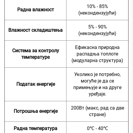
10% - 85%
Радна влажност
(некондензујући)
5% - 90%
Влажност складиштења
(некондензујући)
Ефикасна природна
Система за контролу
распадња топлоте
температуре
(модуларна структура)
Уколико је потребно,
могуће је да се
Податак енергије
примењује и на друге
уређаје.
200Вт (макс, рад са две
Потрошња енергије
стране)
Радна температура
0℃ - 40℃