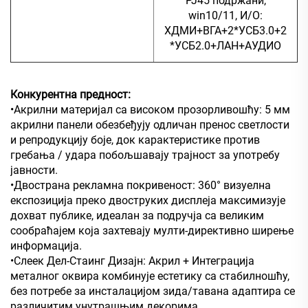
РЈ45 подржани,
win10/11, И/О:
ХДМИ+ВГА+2*УСБ3.0+2
*УСБ2.0+ЛАН+АУДИО
Конкурентна предност:
•Акрилни материјал са високом прозорливошћу: 5 мм
акрилни панели обезбеђују одличан пренос светлости
и репродукцију боје, док карактеристике против
гребања / удара побољшавају трајност за употребу
јавности.
•Двострана рекламна покривеност: 360° визуелна
експозиција преко двоструких дисплеја максимизује
дохват публике, идеалан за подручја са великим
сообраћајем која захтевају мулти-директивно ширење
информација.
•Слеек Дел-Стаинг Дизајн: Акрил + Интеграција
металног оквира комбинује естетику са стабилношћу,
без потребе за инсталацијом зида/тавана адаптира се
различитим унутрашњим декорима.