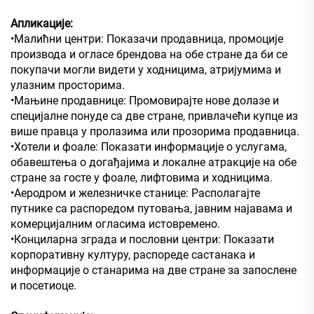
Апликације:
•Малићни центри: Показачи продавница, промоције
производа и огласе брендова на обе стране да би се
покупачи могли видети у ходницима, атријумима и
улазним просторима.
•Мањине продавнице: Промовирајте нове долазе и
специјалне понуде са две стране, привлачећи купце из
више правца у пролазима или прозорима продавница.
•Хотели и фоале: Показати информације о услугама,
обавештења о догађајима и локалне атракције на обе
стране за госте у фоале, лифтовима и ходницима.
•Аеродром и железничке станице: Располагајте
путнике са распоредом путовања, јавним најавама и
комерцијалним огласима истовремено.
•Конциларна зграда и пословни центри: Показати
корпоративну културу, распореде састанака и
информације о станарима на две стране за запослене
и посетиоце.