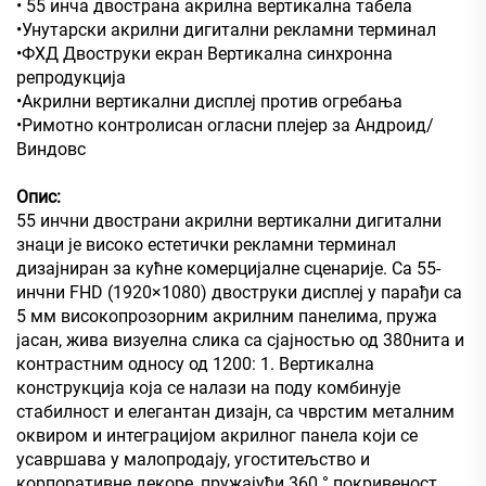
• 55 инча двострана акрилна вертикална табела
•Унутарски акрилни дигитални рекламни терминал
•ФХД Двоструки екран Вертикална синхронна
репродукција
•Акрилни вертикални дисплеј против огребања
•Римотно контролисан огласни плејер за Андроид/
Виндовс
Опис:
55 инчни двострани акрилни вертикални дигитални
знаци је високо естетички рекламни терминал
дизајниран за кућне комерцијалне сценарије. Са 55-
инчни FHD (1920×1080) двоструки дисплеј у парађи са
5 мм високопрозорним акрилним панелима, пружа
јасан, жива визуелна слика са сјајностью од 380нита и
контрастним односу од 1200: 1. Вертикална
конструкција која се налази на поду комбинује
стабилност и елегантан дизајн, са чврстим металним
оквиром и интеграцијом акрилног панела који се
усавршава у малопродају, угоститељство и
корпоративне декоре, пружајући 360 ° покривеност