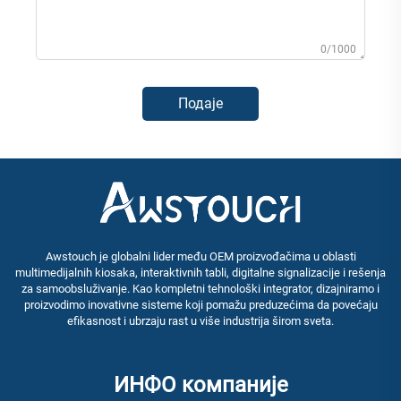
0/1000
Подаје
Awstouch je globalni lider među OEM proizvođačima u oblasti
multimedijalnih kiosaka, interaktivnih tabli, digitalne signalizacije i rešenja
za samoobsluživanje. Kao kompletni tehnološki integrator, dizajniramo i
proizvodimo inovativne sisteme koji pomažu preduzećima da povećaju
efikasnost i ubrzaju rast u više industrija širom sveta.
ИНФО компаније