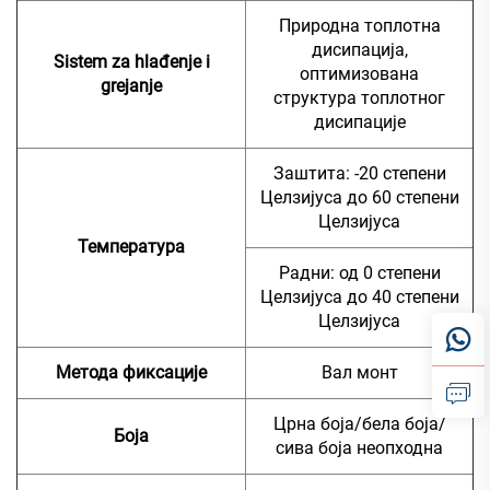
Природна топлотна
дисипација,
Sistem za hlađenje i
оптимизована
grejanje
структура топлотног
дисипације
Заштита: -20 степени
Целзијуса до 60 степени
Целзијуса
Температура
Радни: од 0 степени
Целзијуса до 40 степени
Целзијуса
Метода фиксације
Вал монт
Црна боја/бела боја/
Боја
сива боја неопходна