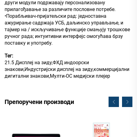
други модули подржавају персонализовану
прилагођавање за различите пословне потребе.
•Порабљивач-пријатељски рад: једноставна
ажурирање садржаја УСБ, даљинско управљање, и
тајмер на / искључивање функције смањују трошкове
ручног рада; интуитивни интерфејс омогућава брзу
поставку и употребу.
Тег:
21.5 Дисплеј на зиду,ФХД индоорски
знакови,Индустријски дисплеј на зиду,коммерцијални
дигитални знакови,Мулти-ОС медијски плејер
Препоручени производи