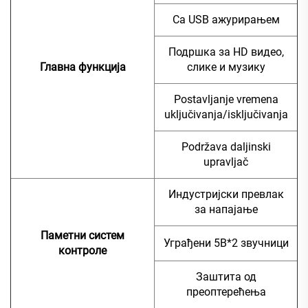
Са USB ажурирањем
Подршка за HD видео,
Главна функција
слике и музику
Postavljanje vremena
uključivanja/isključivanja
Podržava daljinski
upravljač
Индустријски превлак
за напајање
Паметни систем
Уграђени 5В*2 звучници
контроле
Заштита од
преоптерећења