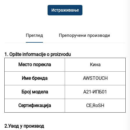
Истраживање
Преглед
Препоручени производи
1. Opšte informacije o proizvodu
Место порекла
Кина
Име бренда
AWSTOUCH
Број модела
А21-ИПБ01
Сертификација
CE,RoSH
2.Увод у производ