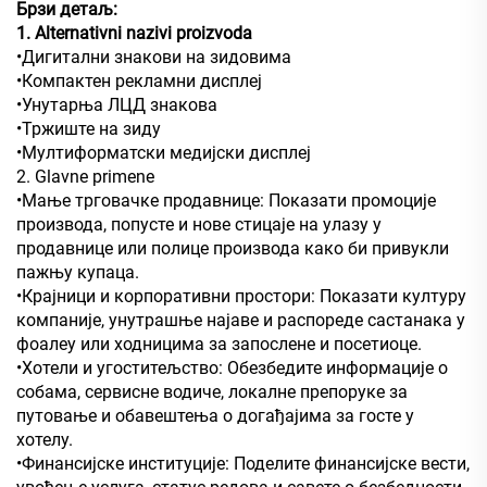
Брзи детаљ:
1. Alternativni nazivi proizvoda
•Дигитални знакови на зидовима
•Компактен рекламни дисплеј
•Унутарња ЛЦД знакова
•Тржиште на зиду
•Мултиформатски медијски дисплеј
2. Glavne primene
•Мање трговачке продавнице: Показати промоције
производа, попусте и нове стицаје на улазу у
продавнице или полице производа како би привукли
пажњу купаца.
•Крајници и корпоративни простори: Показати културу
компаније, унутрашње најаве и распореде састанака у
фоалеу или ходницима за запослене и посетиоце.
•Хотели и угоститељство: Обезбедите информације о
собама, сервисне водиче, локалне препоруке за
путовање и обавештења о догађајима за госте у
хотелу.
•Финансијске институције: Поделите финансијске вести,