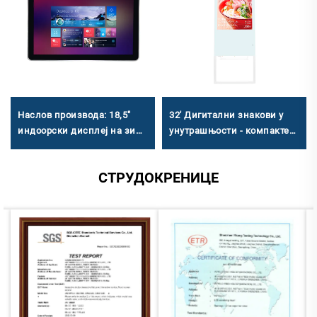
Наслов производа: 18,5"
32' Дигитални знакови у
индоорски дисплеј на зиду
унутрашњости - компактен
- индустријски дигитални
електронски знак за воду
знакови са подршком за
за комерцијалну и јавну
СТРУДОКРЕНИЦЕ
више оперативних система
употребу