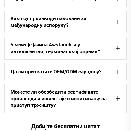
Како су производи паковани за
међународну испоруку?
У чему је јачина Awstouch-а у
интелигентној терминалској опреми?
Да ли прихватате OEM/ODM сарадњу?
Можете ли обезбедити сертификате
производа и извештаје о испитивању за
приступ тржишту?
Добијте бесплатни цитат