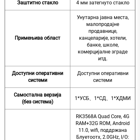
Заштитно стакло
4 мм затегнуто стакло
Унутарна јавна места,
малопродајне
продавнице,
Примењива област
канцеларије, хотели,
банке, школе,
комерцијалне зграде
итд.
Доступни оперативни
Доступни оперативни
системи
системи
Самостална верзија
1*УСБ、1*СД、1*ХДМИ
(без система)
RK3568A Quad Core, 4G
RAM+32G ROM, Android
11.0, wifi, поддржана
Блуетоотх, 2.0GHz, I/O: