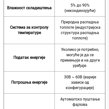
5% до 90%
Влажност складиштења
(некондензујући)
Природна распадња
Система за контролу
топлоте (индустријска
температуре
структура распадња
топлоте)
Уколико је потребно,
могуће је да се
Податак енергије
примењује и на друге
уређаје.
30В ~ 60В (варије
Потрошња енергије
зависи од
конфигурације)
Аутоматско пуштање
фајлова