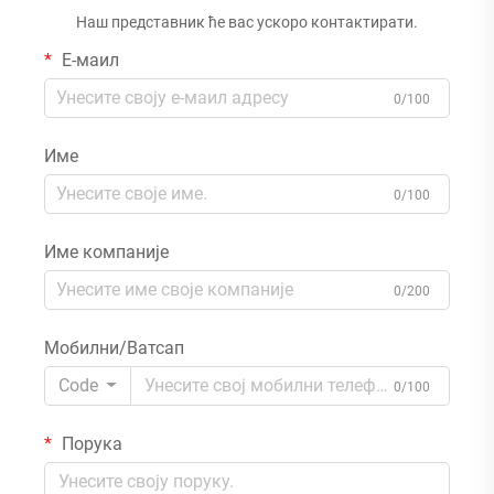
Наш представник ће вас ускоро контактирати.
Е-маил
0/100
Име
0/100
Име компаније
0/200
Мобилни/Ватсап
Code
0/100
Порука