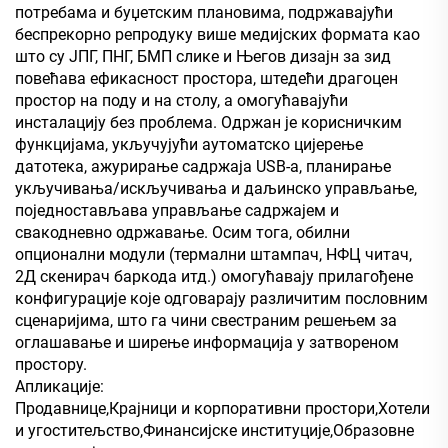
потребама и буџетским плановима, подржавајући
беспрекорно репродуку више медијских формата као
што су ЈПГ, ПНГ, БМП слике и Његов дизајн за зид
повећава ефикасност простора, штедећи драгоцен
простор на поду и на столу, а омогућавајући
инсталацију без проблема. Одржан је корисничким
функцијама, укључујући аутоматско цијерење
датотека, ажурирање садржаја USB-а, планирање
укључивања/искључивања и даљинско управљање,
поједностављава управљање садржајем и
свакодневно одржавање. Осим тога, обилни
опционални модули (термални штампач, НФЦ читач,
2Д скенирач баркода итд.) омогућавају прилагођене
конфигурације које одговарају различитим пословним
сценаријима, што га чини свестраним решењем за
оглашавање и ширење информација у затвореном
простору.
Апликације:
Продавнице,Крајници и корпоративни простори,Хотели
и угоститељство,Финансијске институције,Образовне