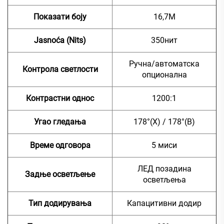
Показати боју
16,7М
Jasnoća (Nits)
350нит
Ручна/автоматска
Контрола светлости
опционална
Контрастни однос
1200:1
Угао гледања
178°(Х) / 178°(В)
Време одговора
5 миси
ЛЕД позадина
Задње осветљење
осветљења
Тип додирувања
Капацитивни додир