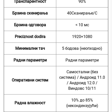
Транспарентност
90%
Брзина скенирања
40Сканирање/С
Брзина одговора
< 10 мс
Preciznost dodira
1920×1080
Минимални тач
5 бодова (неопходно)
Радни параметри
Радни параметри
Самостални (без
система) / Андроид 11.0
Оперативни систем
/ Андроид 12.0 /
Виндовс 10/11
10% до 85%
Радна влажност
(некондензујући)