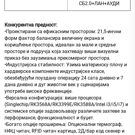
СБ2.0+ЛАН+АУДИ
Конкурентна предност:
•Проектирани са ефикасним простором: 21,5-инчни
форм фактор балансира величину екрана и
коришћење простора, идеалан за мале и средње
просторе и подручја која захтевају виши визуелни
приказ без заузимања прекомерног простора.
•Индустријска стабилност: Узима материнску плочу и
хардверске компоненте индустријске класе,
обезбеђујући поуздану операцију 24 сата дневно и 7
дана дневно и дуг животни век у сценаријама
употребе високе фреквенције.
•Версална конфигурација: више процесора
(Singlechip/RK3568A/RK3399E/RK3588A/Intel i3/i5/i7) и
системске опције задовољавају различите захтеве за
перформансе, функционалност и буџет.
•Богато опције проширења: Опционални термограф,
НФЦ читач, RFID читач картица, 2Д/бар код скенер и