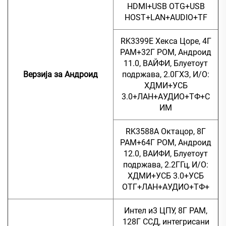
HDMI+USB OTG+USB
HOST+LAN+AUDIO+TF
RK3399E Хекса Цоре, 4Г
РАМ+32Г РОМ, Андроид
11.0, ВАЙФИ, Блуетоут
Верзија за Андроид
подржава, 2.0ГХЗ, И/О:
ХДМИ+УСБ
3.0+ЛАН+АУДИО+ТФ+С
ИМ
RK3588A Октацор, 8Г
РАМ+64Г РОМ, Андроид
12.0, ВАИФИ, Блуетоут
подржава, 2.2ГГц, И/О:
ХДМИ+УСБ 3.0+УСБ
ОТГ+ЛАН+АУДИО+ТФ+
Интел и3 ЦПУ, 8Г РАМ,
128Г ССД, интегрисани