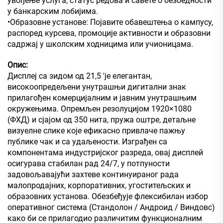
увођење услуга, статус редова и савете о безбедности
у банкарским лобијима.
•Образовне установе: Појавите обавештења о кампусу,
распоред курсева, промоције активности и образовни
садржај у школским ходницима или учионицама.
Опис:
Дисплеј са зидом од 21,5 'је елегантан,
високоопредељени унутрашњи дигитални знак
прилагођен комерцијалним и јавним унутрашњим
окружењима. Опремљен резолуцијом 1920×1080
(ФХД) и сјајом од 350 нита, пружа оштре, детаљне
визуелне слике које ефикасно привлаче пажњу
публике чак и са удаљености. Изграђен са
компонентама индустријског разреда, овај дисплей
осигурава стабилан рад 24/7, у потпуности
задовољавајући захтеве континуираног рада
малопродајних, корпоративних, угоститељских и
образовних установа. Обезбеђује флексибилан избор
оперативног система (Стандолон / Андроид / Виндовс)
како би се прилагодио различитим функционалним