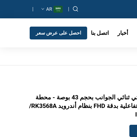
AR
أخبار
اتصل بنا
احصل على عرض سعر
كشك طلب ذاتي ثنائي الجوانب بحجم 43 بوصة - محطة
تقديم خدمات تفاعلية بدقة FHD بنظام أندرويد RK3568A/