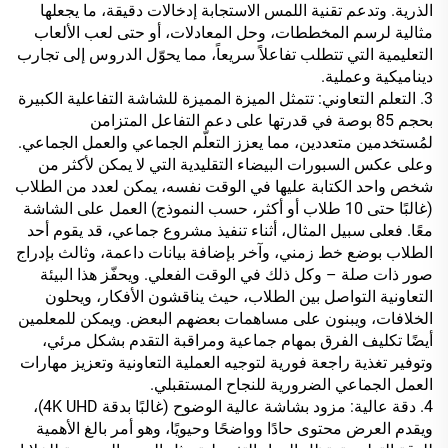
الذرية. وتدعم تقنية اللمس الاستجابة إدخالات دقيقة، ما يجعلها
مثالية لرسم المخططات، وحل المعادلات، أو حتى لعب الألعاب
التعليمية التي تتطلب تفاعلاً سريعاً، مما يحوّل الدروس إلى تجارب
ديناميكية وعملية.
3. التعلم التعاوني: تتمثل الميزة المميزة للشاشة التفاعلية الكبيرة
بحجم 85 بوصة في قدرتها على دعم التفاعل المتزامن
لمُستخدمين متعددين، مما يعزز التعلّم الجماعي والعمل الجماعي.
وعلى عكس السبورات البيضاء التقليدية التي لا يمكن لأكثر من
شخص واحد الكتابة عليها في الوقت نفسه، يمكن لعدد من الطلاب
(غالبًا حتى 10 طلاب أو أكثر، حسب النموذج) العمل على الشاشة
معًا. فعلى سبيل المثال، أثناء تنفيذ مشروع جماعي، قد يقوم أحد
الطلاب بوضع خط زمني، وآخر بإضافة بيانات داعمة، وثالث بإدراج
صور ذات صلة – وكل ذلك في الوقت الفعلي. ويحفّز هذا البيئة
التعاونية التواصل بين الطلاب، حيث يناقشون الأفكار، ويحلون
الخلافات، ويبنون على مساهمات بعضهم البعض. ويمكن للمعلمين
أيضًا تكليف الفرق بمهام جماعية ومراقبة التقدم بشكل مرئي،
وتوفير تغذية راجعة فورية لتوجيه العملية التعاونية وتعزيز مهارات
العمل الجماعي الضرورية للنجاح المستقبلي.
4. دقة عالية: مزود بشاشة عالية الوضوح (غالبًا بدقة 4K UHD)،
ويقدم العرض محتوى حادًا وواضحًا وحيويًا، وهو أمر بالغ الأهمية