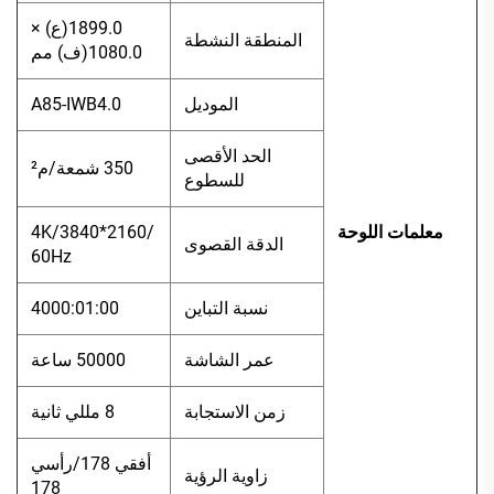
1899.0(ع) ×
المنطقة النشطة
1080.0(ف) مم
الموديل
A85-IWB4.0
الحد الأقصى
350 شمعة/م²
للسطوع
معلمات اللوحة
4K/3840*2160/
الدقة القصوى
60Hz
نسبة التباين
4000:01:00
عمر الشاشة
50000 ساعة
زمن الاستجابة
8 مللي ثانية
أفقي 178/رأسي
زاوية الرؤية
178