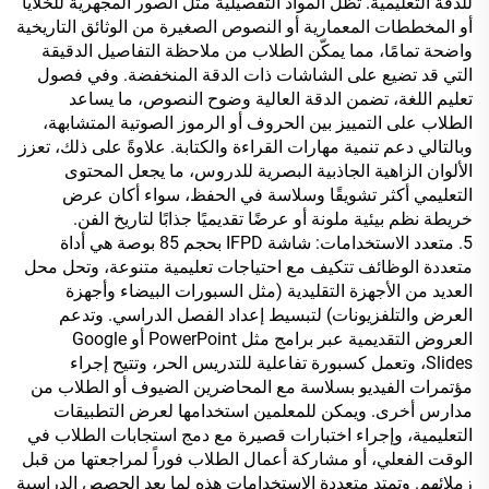
للدقة التعليمية. تظل المواد التفصيلية مثل الصور المجهرية للخلايا
أو المخططات المعمارية أو النصوص الصغيرة من الوثائق التاريخية
واضحة تمامًا، مما يمكّن الطلاب من ملاحظة التفاصيل الدقيقة
التي قد تضيع على الشاشات ذات الدقة المنخفضة. وفي فصول
تعليم اللغة، تضمن الدقة العالية وضوح النصوص، ما يساعد
الطلاب على التمييز بين الحروف أو الرموز الصوتية المتشابهة،
وبالتالي دعم تنمية مهارات القراءة والكتابة. علاوةً على ذلك، تعزز
الألوان الزاهية الجاذبية البصرية للدروس، ما يجعل المحتوى
التعليمي أكثر تشويقًا وسلاسة في الحفظ، سواء أكان عرض
خريطة نظم بيئية ملونة أو عرضًا تقديميًا جذابًا لتاريخ الفن.
5. متعدد الاستخدامات: شاشة IFPD بحجم 85 بوصة هي أداة
متعددة الوظائف تتكيف مع احتياجات تعليمية متنوعة، وتحل محل
العديد من الأجهزة التقليدية (مثل السبورات البيضاء وأجهزة
العرض والتلفزيونات) لتبسيط إعداد الفصل الدراسي. وتدعم
العروض التقديمية عبر برامج مثل PowerPoint أو Google
Slides، وتعمل كسبورة تفاعلية للتدريس الحر، وتتيح إجراء
مؤتمرات الفيديو بسلاسة مع المحاضرين الضيوف أو الطلاب من
مدارس أخرى. ويمكن للمعلمين استخدامها لعرض التطبيقات
التعليمية، وإجراء اختبارات قصيرة مع دمج استجابات الطلاب في
الوقت الفعلي، أو مشاركة أعمال الطلاب فوراً لمراجعتها من قبل
زملائهم. وتمتد متعددة الاستخدامات هذه لما بعد الحصص الدراسية