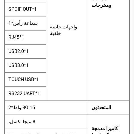
ومخرجات
SPDIF OUT*1
سماعة رأس*1
واجهات جانبية
خلفية
RJ45*1
USB2.0*1
USB3.0*1
TOUCH USB*1
RS232 UART*1
المتحدثون
8Ω 15 واط*2
8 ميجا بكسل،
كاميرا مدمجة