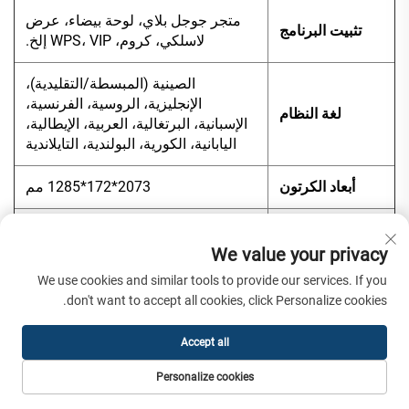
متجر جوجل بلاي، لوحة بيضاء، عرض
تثبيت البرنامج
لاسلكي، كروم، WPS، VIP إلخ.
الصينية (المبسطة/التقليدية)،
الإنجليزية، الروسية، الفرنسية،
لغة النظام
الإسبانية، البرتغالية، العربية، الإيطالية،
اليابانية، الكورية، البولندية، التايلاندية
أبعاد الكرتون
2073*172*1285 مم
95kg
GW
We value your privacy
برنامج لوحة
We use cookies and similar tools to provide our services. If you
مجاني
بيضاء
don't want to accept all cookies, click Personalize cookies.
عرض لاسلكي
الدعم
Accept all
كابل طاقة*1؛ جهاز تحكم عن بعد*1،
Personalize cookies
الملحقات
قلم لمس*2، حامل تثبيت على