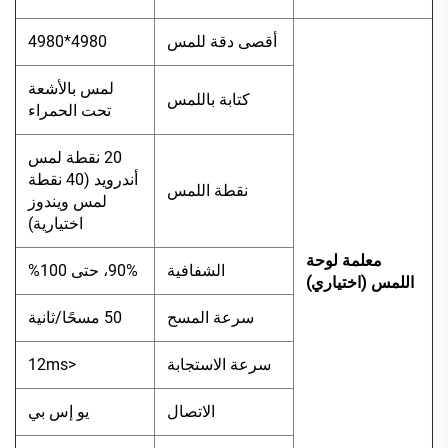
أقصى دقة للمس
4980*4980
لمس بالأشعة
كتابة باللمس
تحت الحمراء
20 نقطة لمس
أندرويد (40 نقطة
نقطة اللمس
لمس ويندوز
اختيارية)
معلمة لوحة
الشفافية
90%، حتى 100%
اللمس (اختياري)
سرعة المسح
50 مسحًا/ثانية
سرعة الاستجابة
<12ms
الاتصال
يو إس بي