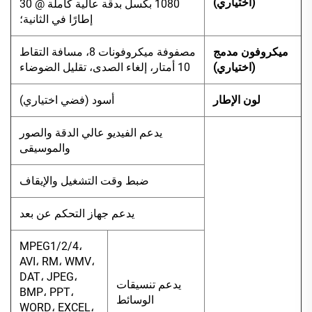
(اختياري)
1080 بكسل بدقة عالية كاملة @ 30
إطارًا في الثانية؛
ميكروفون مدمج
مصفوفة ميكروفونات 8، مسافة التقاط
(اختياري)
10 أمتار، إلغاء الصدى، تقليل الضوضاء
لون الإطار
أسود (فضي اختياري)
يدعم الفيديو عالي الدقة والصور
والموسيقى
ضبط وقت التشغيل والإيقاف
يدعم جهاز التحكم عن بعد
MPEG1/2/4،
AVI، RM، WMV،
DAT، JPEG،
يدعم تنسيقات
BMP، PPT،
الوسائط
WORD، EXCEL،