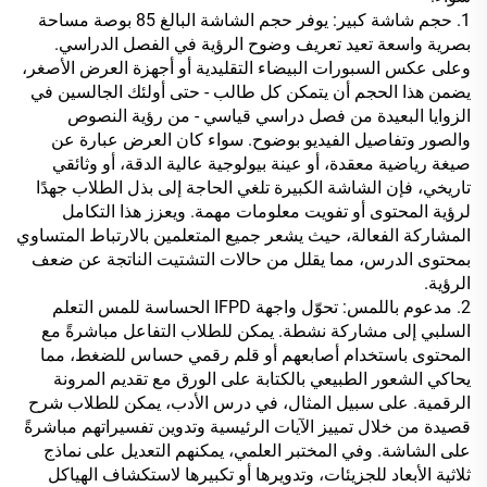
1. حجم شاشة كبير: يوفر حجم الشاشة البالغ 85 بوصة مساحة
بصرية واسعة تعيد تعريف وضوح الرؤية في الفصل الدراسي.
وعلى عكس السبورات البيضاء التقليدية أو أجهزة العرض الأصغر،
يضمن هذا الحجم أن يتمكن كل طالب - حتى أولئك الجالسين في
الزوايا البعيدة من فصل دراسي قياسي - من رؤية النصوص
والصور وتفاصيل الفيديو بوضوح. سواء كان العرض عبارة عن
صيغة رياضية معقدة، أو عينة بيولوجية عالية الدقة، أو وثائقي
تاريخي، فإن الشاشة الكبيرة تلغي الحاجة إلى بذل الطلاب جهدًا
لرؤية المحتوى أو تفويت معلومات مهمة. ويعزز هذا التكامل
المشاركة الفعالة، حيث يشعر جميع المتعلمين بالارتباط المتساوي
بمحتوى الدرس، مما يقلل من حالات التشتيت الناتجة عن ضعف
الرؤية.
2. مدعوم باللمس: تحوّل واجهة IFPD الحساسة للمس التعلم
السلبي إلى مشاركة نشطة. يمكن للطلاب التفاعل مباشرةً مع
المحتوى باستخدام أصابعهم أو قلم رقمي حساس للضغط، مما
يحاكي الشعور الطبيعي بالكتابة على الورق مع تقديم المرونة
الرقمية. على سبيل المثال، في درس الأدب، يمكن للطلاب شرح
قصيدة من خلال تمييز الآيات الرئيسية وتدوين تفسيراتهم مباشرةً
على الشاشة. وفي المختبر العلمي، يمكنهم التعديل على نماذج
ثلاثية الأبعاد للجزيئات، وتدويرها أو تكبيرها لاستكشاف الهياكل