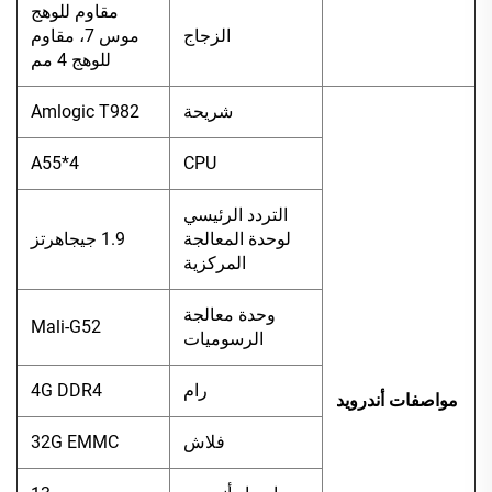
مقاوم للوهج
الزجاج
موس 7، مقاوم
للوهج 4 مم
شريحة
Amlogic T982
A55*4
CPU
التردد الرئيسي
لوحدة المعالجة
1.9 جيجاهرتز
المركزية
وحدة معالجة
Mali-G52
الرسوميات
رام
4G DDR4
مواصفات أندرويد
فلاش
32G EMMC