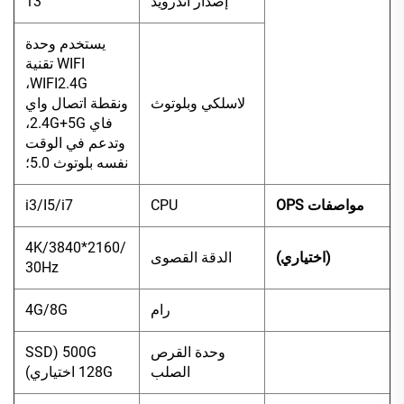
إصدار أندرويد
13
يستخدم وحدة
WIFI تقنية
WIFI2.4G،
لاسلكي وبلوتوث
ونقطة اتصال واي
فاي 2.4G+5G،
وتدعم في الوقت
نفسه بلوتوث 5.0؛
مواصفات OPS
CPU
i3/I5/i7
4K/3840*2160/
(اختياري)
الدقة القصوى
30Hz
رام
4G/8G
وحدة القرص
500G (SSD
الصلب
128G اختياري)