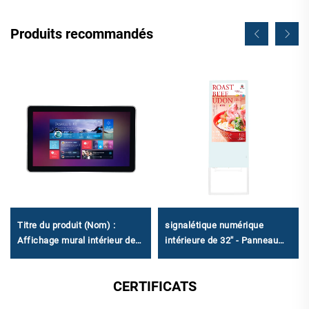
Produits recommandés
Titre du produit (Nom) :
signalétique numérique
Affichage mural intérieur de
intérieure de 32'' - Panneau
18,5'' - Signalétique
électronique compact à eau
numérique de niveau
pour usage commercial et
CERTIFICATS
industriel avec prise en
public
charge multi-OS