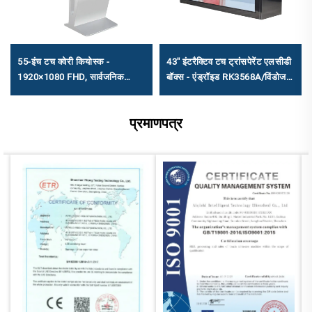
55-इंच टच क्वेरी कियोस्क -
43'' इंटरैक्टिव टच ट्रांसपेरेंट एलसीडी
1920×1080 FHD, सार्वजनिक
बॉक्स - एंड्रॉइड RK3568A/विंडोज
सूचना पूछताछ और स्व-सेवा के लिए
I3-I7 कमर्शियल डिस्प्ले शोकेस
एंड्रॉइड RK3568A और X86
प्रमाणपत्र
(I3/I5/I7)