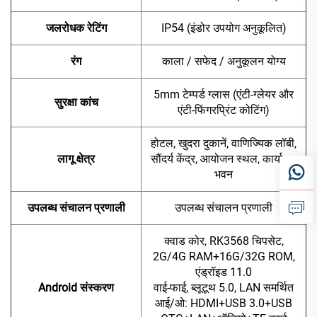
जलरोधक रेटिंग
IP54 (इंडोर उपयोग अनुकूलित)
रंग
काला / सफेद / अनुकूलन योग्य
5mm टेम्पर्ड ग्लास (एंटी-ग्लेयर और
सुरक्षा कांच
एंटी-फिंगरप्रिंट कोटिंग)
होटल, खुदरा दुकानें, वाणिज्यिक लॉबी,
लागू क्षेत्र
सौंदर्य केंद्र, आयोजन स्थल, कार्यालय
भवन
उपलब्ध संचालन प्रणाली
उपलब्ध संचालन प्रणाली
क्वाड कोर, RK3568 चिपसेट,
2G/4G RAM+16G/32G ROM,
एंड्रॉइड 11.0
Android संस्करण
वाई-फाई, ब्लूटूथ 5.0, LAN समर्थित
आई/ओ: HDMI+USB 3.0+USB