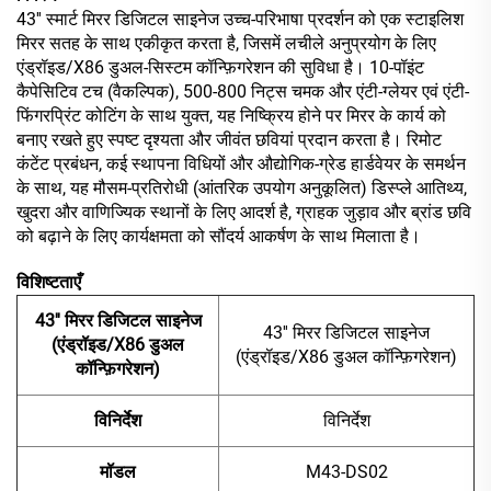
43'' स्मार्ट मिरर डिजिटल साइनेज उच्च-परिभाषा प्रदर्शन को एक स्टाइलिश
मिरर सतह के साथ एकीकृत करता है, जिसमें लचीले अनुप्रयोग के लिए
एंड्रॉइड/X86 डुअल-सिस्टम कॉन्फ़िगरेशन की सुविधा है। 10-पॉइंट
कैपेसिटिव टच (वैकल्पिक), 500-800 निट्स चमक और एंटी-ग्लेयर एवं एंटी-
फिंगरप्रिंट कोटिंग के साथ युक्त, यह निष्क्रिय होने पर मिरर के कार्य को
बनाए रखते हुए स्पष्ट दृश्यता और जीवंत छवियां प्रदान करता है। रिमोट
कंटेंट प्रबंधन, कई स्थापना विधियों और औद्योगिक-ग्रेड हार्डवेयर के समर्थन
के साथ, यह मौसम-प्रतिरोधी (आंतरिक उपयोग अनुकूलित) डिस्प्ले आतिथ्य,
खुदरा और वाणिज्यिक स्थानों के लिए आदर्श है, ग्राहक जुड़ाव और ब्रांड छवि
को बढ़ाने के लिए कार्यक्षमता को सौंदर्य आकर्षण के साथ मिलाता है।
विशिष्टताएँ
43'' मिरर डिजिटल साइनेज
43'' मिरर डिजिटल साइनेज
(एंड्रॉइड/X86 डुअल
(एंड्रॉइड/X86 डुअल कॉन्फ़िगरेशन)
कॉन्फ़िगरेशन)
विनिर्देश
विनिर्देश
मॉडल
M43-DS02