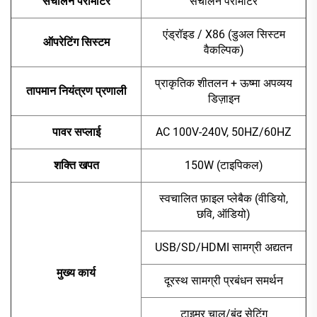
संचालन पैरामीटर
संचालन पैरामीटर
एंड्रॉइड / X86 (डुअल सिस्टम
ऑपरेटिंग सिस्टम
वैकल्पिक)
प्राकृतिक शीतलन + ऊष्मा अपव्यय
तापमान नियंत्रण प्रणाली
डिज़ाइन
पावर सप्लाई
AC 100V-240V, 50HZ/60HZ
शक्ति खपत
150W (टाइपिकल)
स्वचालित फ़ाइल प्लेबैक (वीडियो,
छवि, ऑडियो)
USB/SD/HDMI सामग्री अद्यतन
मुख्य कार्य
दूरस्थ सामग्री प्रबंधन समर्थन
टाइमर चालू/बंद सेटिंग