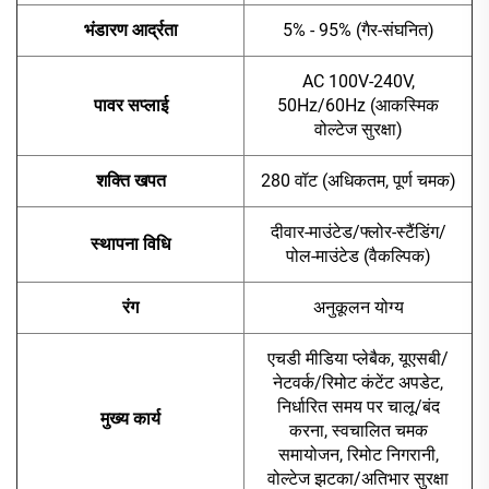
भंडारण आर्द्रता
5% - 95% (गैर-संघनित)
AC 100V-240V,
पावर सप्लाई
50Hz/60Hz (आकस्मिक
वोल्टेज सुरक्षा)
शक्ति खपत
280 वॉट (अधिकतम, पूर्ण चमक)
दीवार-माउंटेड/फ्लोर-स्टैंडिंग/
स्थापना विधि
पोल-माउंटेड (वैकल्पिक)
रंग
अनुकूलन योग्य
एचडी मीडिया प्लेबैक, यूएसबी/
नेटवर्क/रिमोट कंटेंट अपडेट,
निर्धारित समय पर चालू/बंद
मुख्य कार्य
करना, स्वचालित चमक
समायोजन, रिमोट निगरानी,
वोल्टेज झटका/अतिभार सुरक्षा