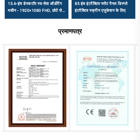
15.6-इंच डेस्कटॉप स्व-सेवा ऑर्डरिंग
85 इंच इंटरैक्टिव फ्लैट पैनल डिस्प्ले
मशीन - 1920×1080 FHD, छोटे से
इंटरैक्टिव स्क्रीन एजुकेशन के लिए
मध्यम कैटरिंग के लिए एंड्रॉइड
RK3568A और X86 (I3/I5/I7)
प्रमाणपत्र