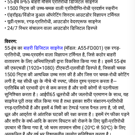
•
55-इंच IP65 बाहरी मौसम प्रतिरोधी डिजिटल साइनेज
• 1500 निट्स की उच्च-चमक वाली प्रतिदीप्ति-रोधी प्रदर्शन स्क्रीन
• एंड्रॉइड/विंडोज डुअल ऑपरेटिंग सिस्टम आउटडोर विज्ञापन टर्मिनल
• यूवी-प्रूफ, रगड़-प्रतिरोधी, आउटडोर वेदरप्रूफ साइनेज
• 24/7 स्थिर संचालन वाला आउटडोर डिजिटल डिस्प्ले
विवरण:
55-इंच का
बाहरी डिजिटल साइनेज
(मॉडल: A55-FD001) एक रगड़-
प्रतिरोधी, उच्च-प्रदर्शन वाला विज्ञापन टर्मिनल है, जिसे कठोर बाहरी
वातावरण के लिए अभियांत्रिकी द्वारा विकसित किया गया है। इसमें 55-इंच
की एफएचडी (1920×1080) टीएफटी-एलसीडी डिस्प्ले है, जिसकी चमक
1500 निट्स की अत्यधिक उच्च स्तर की है और जिस पर चमक-रोधी कोटिंग
लगी है; यह सीधी धूप के नीचे भी स्पष्ट, जीवंत दृश्य प्रदान करता है—
प्रतिबिंब को प्रभावी ढंग से कम करता है और सभी कोणों से पठनीयता
सुनिश्चित करता है। आईपी65 धूलरोधी और जलरोधी प्रमाणन के साथ, यह
साइनेज पूरी तरह सील किया गया है तथा इसका शरीर संक्षारण-प्रतिरोधी
रगड़-प्रतिरोधी है और इसमें 4 मिमी का टेम्पर्ड ग्लास पैनल लगा है, जो वर्षा,
धूल और आर्द्रता से आंतरिक घटकों की रक्षा करता है। इसमें रंग फीका पड़ने
और शरीर के वर्षा-आदि के कारण विघटन को रोकने के लिए यूवी-प्रतिरोधी
उपचार भी किया गया है, जो चरम तापमान सीमा (-20℃ से 50℃) के लिए
अनुकूलित है और वर्ष भर विश्वसनीय उपयोग सुनिश्चित करता है।