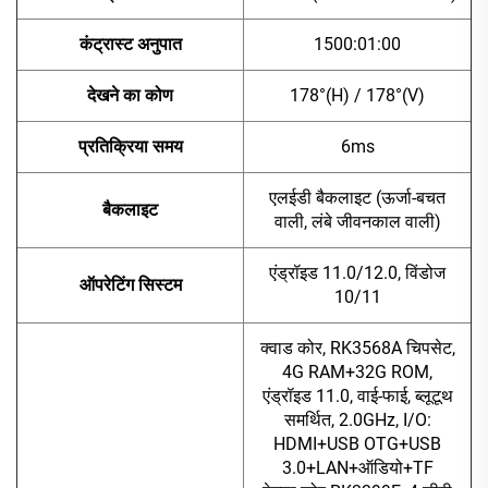
कंट्रास्ट अनुपात
1500:01:00
देखने का कोण
178°(H) / 178°(V)
प्रतिक्रिया समय
6ms
एलईडी बैकलाइट (ऊर्जा-बचत
बैकलाइट
वाली, लंबे जीवनकाल वाली)
एंड्रॉइड 11.0/12.0, विंडोज
ऑपरेटिंग सिस्टम
10/11
क्वाड कोर, RK3568A चिपसेट,
4G RAM+32G ROM,
एंड्रॉइड 11.0, वाई-फाई, ब्लूटूथ
समर्थित, 2.0GHz, I/O:
HDMI+USB OTG+USB
3.0+LAN+ऑडियो+TF