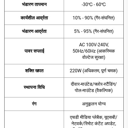
भंडारण तापमान
-30℃ - 60℃
कार्यशील आर्द्रता
10% - 90% (गैर-संघनित)
भंडारण आर्द्रता
5% - 95% (गैर-संघनित)
AC 100V-240V,
पावर सप्लाई
50Hz/60Hz (आकस्मिक
वोल्टेज सुरक्षा)
शक्ति खपत
220W (अधिकतम, पूर्ण चमक)
दीवार-माउंटेड/फ्लोर-स्टैंडिंग/
स्थापना विधि
पोल-माउंटेड (वैकल्पिक)
रंग
अनुकूलन योग्य
एचडी मीडिया प्लेबैक, यूएसबी/
नेटवर्क/रिमोट कंटेंट अपडेट,