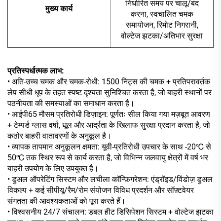
निर्धारित समय पर चालू/बंद
मुख्य कार्य
करना, स्वचालित चमक
समायोजन, रिमोट निगरानी,
वोल्टेज झटका/अतिभार सुरक्षा
प्रतिस्पर्धात्मक लाभ:
• अति-उच्च चमक और चमक-रोधी: 1500 निट्स की चमक + प्रतिपरावर्तक
लेप सीधी धूप के तहत स्पष्ट दृश्यता सुनिश्चित करता है, जो बाहरी स्थानों पर
पठनीयता की समस्याओं का समाधान करता है।
• आईपी65 मौसम प्रतिरोधी डिज़ाइन: पूर्णतः सील किया गया मज़बूत आवरण
+ टेम्पर्ड ग्लास वर्षा, धूल और आर्द्रता के खिलाफ सुरक्षा प्रदान करता है, जो
कठोर बाहरी वातावरणों के अनुकूल है।
• व्यापक तापमान अनुकूलन क्षमता: यूवी-प्रतिरोधी उपचार के साथ -20℃ से
50℃ तक स्थिर रूप से कार्य करता है, जो विभिन्न जलवायु क्षेत्रों में वर्ष भर
बाहरी उपयोग के लिए उपयुक्त है।
• डुअल ऑपरेटिंग सिस्टम और लचीला कॉन्फ़िगरेशन: एंड्रॉइड/विंडोज़ डुअल
विकल्प + कई सीपीयू/रैम/रोम संयोजन विविध प्रदर्शन और सॉफ़्टवेयर
संगतता की आवश्यकताओं को पूरा करते हैं।
• विश्वसनीय 24/7 संचालन: डबल हीट डिसिपेशन सिस्टम + वोल्टेज झटका