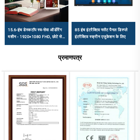
15.6-इंच डेस्कटॉप स्व-सेवा ऑर्डरिंग
85 इंच इंटरैक्टिव फ्लैट पैनल डिस्प्ले
मशीन - 1920×1080 FHD, छोटे से
इंटरैक्टिव स्क्रीन एजुकेशन के लिए
मध्यम कैटरिंग के लिए एंड्रॉइड
RK3568A और X86 (I3/I5/I7)
प्रमाणपत्र