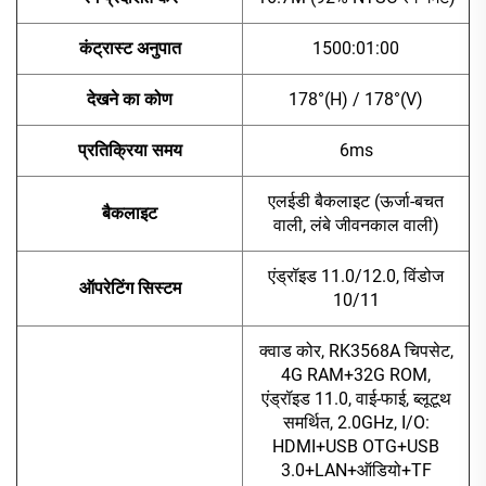
कंट्रास्ट अनुपात
1500:01:00
देखने का कोण
178°(H) / 178°(V)
प्रतिक्रिया समय
6ms
एलईडी बैकलाइट (ऊर्जा-बचत
बैकलाइट
वाली, लंबे जीवनकाल वाली)
एंड्रॉइड 11.0/12.0, विंडोज
ऑपरेटिंग सिस्टम
10/11
क्वाड कोर, RK3568A चिपसेट,
4G RAM+32G ROM,
एंड्रॉइड 11.0, वाई-फाई, ब्लूटूथ
समर्थित, 2.0GHz, I/O:
HDMI+USB OTG+USB
3.0+LAN+ऑडियो+TF