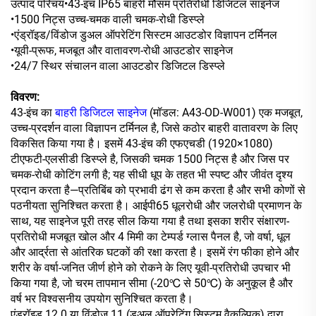
उत्पाद परिचय•43-इंच IP65 बाहरी मौसम प्रतिरोधी डिजिटल साइनेज
•1500 निट्स उच्च-चमक वाली चमक-रोधी डिस्प्ले
•एंड्रॉइड/विंडोज डुअल ऑपरेटिंग सिस्टम आउटडोर विज्ञापन टर्मिनल
•यूवी-प्रूफ, मजबूत और वातावरण-रोधी आउटडोर साइनेज
•24/7 स्थिर संचालन वाला आउटडोर डिजिटल डिस्प्ले
विवरण:
43-इंच का
बाहरी डिजिटल साइनेज
(मॉडल: A43-OD-W001) एक मजबूत,
उच्च-प्रदर्शन वाला विज्ञापन टर्मिनल है, जिसे कठोर बाहरी वातावरण के लिए
विकसित किया गया है। इसमें 43-इंच की एफएचडी (1920×1080)
टीएफटी-एलसीडी डिस्प्ले है, जिसकी चमक 1500 निट्स है और जिस पर
चमक-रोधी कोटिंग लगी है; यह सीधी धूप के तहत भी स्पष्ट और जीवंत दृश्य
प्रदान करता है—प्रतिबिंब को प्रभावी ढंग से कम करता है और सभी कोणों से
पठनीयता सुनिश्चित करता है। आईपी65 धूलरोधी और जलरोधी प्रमाणन के
साथ, यह साइनेज पूरी तरह सील किया गया है तथा इसका शरीर संक्षारण-
प्रतिरोधी मजबूत खोल और 4 मिमी का टेम्पर्ड ग्लास पैनल है, जो वर्षा, धूल
और आर्द्रता से आंतरिक घटकों की रक्षा करता है। इसमें रंग फीका होने और
शरीर के वर्षा-जनित जीर्ण होने को रोकने के लिए यूवी-प्रतिरोधी उपचार भी
किया गया है, जो चरम तापमान सीमा (-20℃ से 50℃) के अनुकूल है और
वर्ष भर विश्वसनीय उपयोग सुनिश्चित करता है।
एंड्रॉइड 12.0 या विंडोज 11 (डुअल ऑपरेटिंग सिस्टम वैकल्पिक) द्वारा