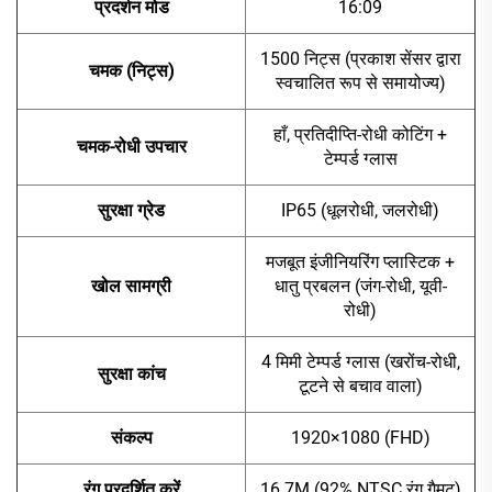
प्रदर्शन मोड
16:09
1500 निट्स (प्रकाश सेंसर द्वारा
चमक (निट्स)
स्वचालित रूप से समायोज्य)
हाँ, प्रतिदीप्ति-रोधी कोटिंग +
चमक-रोधी उपचार
टेम्पर्ड ग्लास
सुरक्षा ग्रेड
IP65 (धूलरोधी, जलरोधी)
मजबूत इंजीनियरिंग प्लास्टिक +
खोल सामग्री
धातु प्रबलन (जंग-रोधी, यूवी-
रोधी)
4 मिमी टेम्पर्ड ग्लास (खरोंच-रोधी,
सुरक्षा कांच
टूटने से बचाव वाला)
संकल्प
1920×1080 (FHD)
रंग प्रदर्शित करें
16.7M (92% NTSC रंग गैमट)