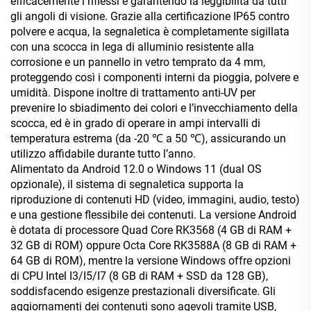
efficacemente i riflessi e garantendo la leggibilità da tutti
gli angoli di visione. Grazie alla certificazione IP65 contro
polvere e acqua, la segnaletica è completamente sigillata
con una scocca in lega di alluminio resistente alla
corrosione e un pannello in vetro temprato da 4 mm,
proteggendo così i componenti interni da pioggia, polvere e
umidità. Dispone inoltre di trattamento anti-UV per
prevenire lo sbiadimento dei colori e l’invecchiamento della
scocca, ed è in grado di operare in ampi intervalli di
temperatura estrema (da -20 ℃ a 50 ℃), assicurando un
utilizzo affidabile durante tutto l’anno.
Alimentato da Android 12.0 o Windows 11 (dual OS
opzionale), il sistema di segnaletica supporta la
riproduzione di contenuti HD (video, immagini, audio, testo)
e una gestione flessibile dei contenuti. La versione Android
è dotata di processore Quad Core RK3568 (4 GB di RAM +
32 GB di ROM) oppure Octa Core RK3588A (8 GB di RAM +
64 GB di ROM), mentre la versione Windows offre opzioni
di CPU Intel I3/I5/I7 (8 GB di RAM + SSD da 128 GB),
soddisfacendo esigenze prestazionali diversificate. Gli
aggiornamenti dei contenuti sono agevoli tramite USB,