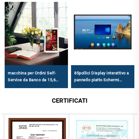
macchina per Ordini Self-
85pollici Display interattivo a
Service da Banco da 15,6
pannello piatto Schermi
Pollici - FHD 1920×1080,
interattivi per l'istruzione
Android RK3568A & X86
CERTIFICATI
(I3/I5/I7) per Ristorazione
Media e Piccola