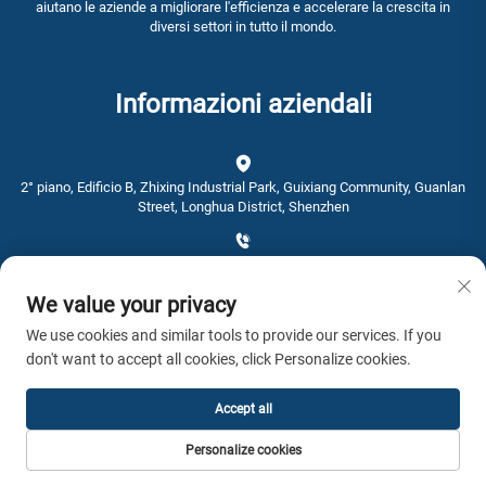
aiutano le aziende a migliorare l'efficienza e accelerare la crescita in
diversi settori in tutto il mondo.
Informazioni aziendali
2° piano, Edificio B, Zhixing Industrial Park, Guixiang Community, Guanlan
Street, Longhua District, Shenzhen
+86-0755-28192467
We value your privacy
[email protected]
We use cookies and similar tools to provide our services. If you
don't want to accept all cookies, click Personalize cookies.
Orario: 9:00 - 16:00
Accept all
Copyright © 2026 AWSTOUCH Tutti i diritti riservati. -
Informativa sulla
Personalize cookies
privacy