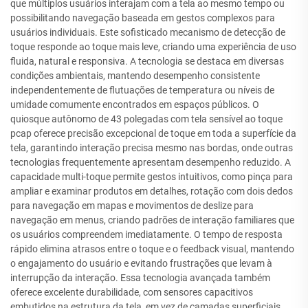
que múltiplos usuários interajam com a tela ao mesmo tempo ou
possibilitando navegação baseada em gestos complexos para
usuários individuais. Este sofisticado mecanismo de detecção de
toque responde ao toque mais leve, criando uma experiência de uso
fluida, natural e responsiva. A tecnologia se destaca em diversas
condições ambientais, mantendo desempenho consistente
independentemente de flutuações de temperatura ou níveis de
umidade comumente encontrados em espaços públicos. O
quiosque autônomo de 43 polegadas com tela sensível ao toque
pcap oferece precisão excepcional de toque em toda a superfície da
tela, garantindo interação precisa mesmo nas bordas, onde outras
tecnologias frequentemente apresentam desempenho reduzido. A
capacidade multi-toque permite gestos intuitivos, como pinça para
ampliar e examinar produtos em detalhes, rotação com dois dedos
para navegação em mapas e movimentos de deslize para
navegação em menus, criando padrões de interação familiares que
os usuários compreendem imediatamente. O tempo de resposta
rápido elimina atrasos entre o toque e o feedback visual, mantendo
o engajamento do usuário e evitando frustrações que levam à
interrupção da interação. Essa tecnologia avançada também
oferece excelente durabilidade, com sensores capacitivos
embutidos na estrutura da tela, em vez de camadas superficiais