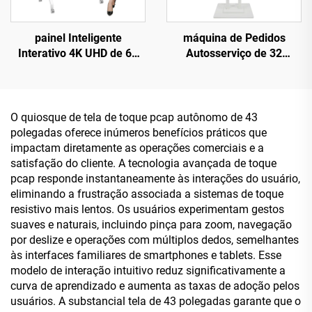
painel Inteligente
máquina de Pedidos
Interativo 4K UHD de 65
Autosserviço de 32
polegadas - Máquina
Polegadas Dupla Face -
Multifuncional para Ensino
Configuração Dupla:
e Reuniões com Toque,
Android RK3568A e X86
Dispositivo Comercial com
(I3/I5/I7) para Cenários de
O quiosque de tela de toque pcap autônomo de 43
Sistema Duplo
Alimentação
polegadas oferece inúmeros benefícios práticos que
Android/Windows
impactam diretamente as operações comerciais e a
satisfação do cliente. A tecnologia avançada de toque
pcap responde instantaneamente às interações do usuário,
eliminando a frustração associada a sistemas de toque
resistivo mais lentos. Os usuários experimentam gestos
suaves e naturais, incluindo pinça para zoom, navegação
por deslize e operações com múltiplos dedos, semelhantes
às interfaces familiares de smartphones e tablets. Esse
modelo de interação intuitivo reduz significativamente a
curva de aprendizado e aumenta as taxas de adoção pelos
usuários. A substancial tela de 43 polegadas garante que o