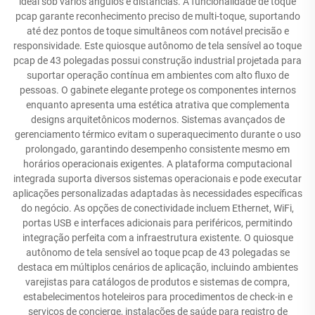
ideal sob vários ângulos e distâncias. A funcionalidade de toque
pcap garante reconhecimento preciso de multi-toque, suportando
até dez pontos de toque simultâneos com notável precisão e
responsividade. Este quiosque autônomo de tela sensível ao toque
pcap de 43 polegadas possui construção industrial projetada para
suportar operação contínua em ambientes com alto fluxo de
pessoas. O gabinete elegante protege os componentes internos
enquanto apresenta uma estética atrativa que complementa
designs arquitetônicos modernos. Sistemas avançados de
gerenciamento térmico evitam o superaquecimento durante o uso
prolongado, garantindo desempenho consistente mesmo em
horários operacionais exigentes. A plataforma computacional
integrada suporta diversos sistemas operacionais e pode executar
aplicações personalizadas adaptadas às necessidades específicas
do negócio. As opções de conectividade incluem Ethernet, WiFi,
portas USB e interfaces adicionais para periféricos, permitindo
integração perfeita com a infraestrutura existente. O quiosque
autônomo de tela sensível ao toque pcap de 43 polegadas se
destaca em múltiplos cenários de aplicação, incluindo ambientes
varejistas para catálogos de produtos e sistemas de compra,
estabelecimentos hoteleiros para procedimentos de check-in e
serviços de concierge, instalações de saúde para registro de