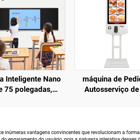
a Inteligente Nano
máquina de Pedi
e 75 polegadas,
Autosserviço de
isplay Interativo
Polegadas Dupla F
ducacional com
Configuração Du
Sistema Duplo
Android RK3568A 
(I3/I5/I7) para Ce
ferece inúmeras vantagens convincentes que revolucionam a fo
o do engajamento do usuário, pois a natureza interativa desses