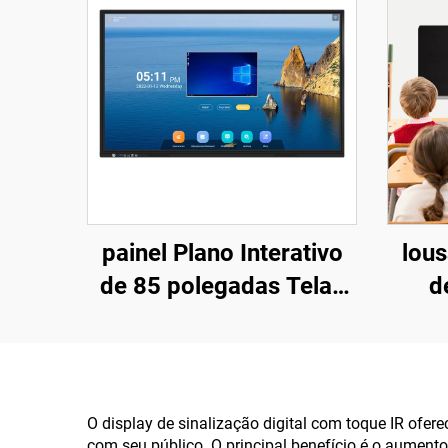
painel Plano Interativo
lous
de 85 polegadas Telas
d
Interativas para
D
Educação
E
O display de sinalização digital com toque IR o
com seu público. O principal benefício é o aument