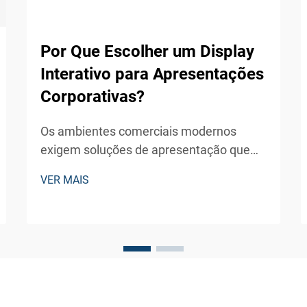
Por Que Escolher um Display
Interativo para Apresentações
Corporativas?
Os ambientes comerciais modernos
exigem soluções de apresentação que
envolvam o público e facilitem uma
VER MAIS
colaboração significativa. Um display
interativo representa uma mudança
revolucionária em relação aos sistemas
tradicionais de projeção, oferecendo
funcionalidades habilitadas por toque...