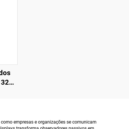
dos
 32
ace -
pla:
e X86
nários
rma como empresas e organizações se comunicam
 displays transforma observadores passivos em