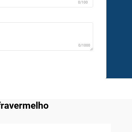
0/100
0/1000
nfravermelho