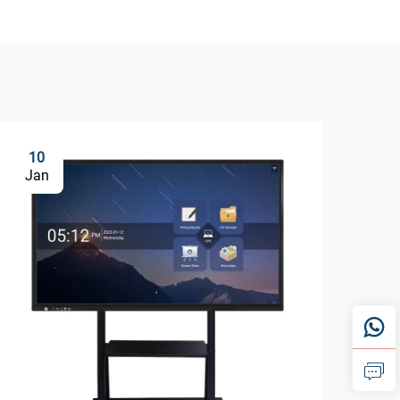
10
1
Jan
Ja