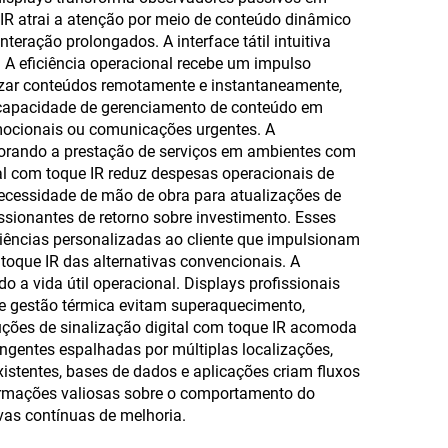
o
e IR atrai a atenção por meio de conteúdo dinâmico
teração prolongados. A interface tátil intuitiva
. A eficiência operacional recebe um impulso
izar conteúdos remotamente e instantaneamente,
a capacidade de gerenciamento de conteúdo em
mocionais ou comunicações urgentes. A
lhorando a prestação de serviços em ambientes com
ital com toque IR reduz despesas operacionais de
necessidade de mão de obra para atualizações de
ionantes de retorno sobre investimento. Esses
riências personalizadas ao cliente que impulsionam
toque IR das alternativas convencionais. A
 a vida útil operacional. Displays profissionais
 gestão térmica evitam superaquecimento,
uções de sinalização digital com toque IR acomoda
ngentes espalhadas por múltiplas localizações,
istentes, bases de dados e aplicações criam fluxos
formações valiosas sobre o comportamento do
vas contínuas de melhoria.