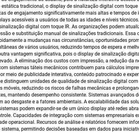
de Alimentaçã
 estática tradicional, o display de sinalização digital com toqu
xas de engajamento significativamente mais altas e tempos de in
lays acessíveis a usuários de todas as idades e níveis técnicos
inalização digital com toque IR. As organizações podem atual
essão e substituição manual de sinalizações tradicionais. Ess
pidamente a mudanças nas circunstâncias, oportunidades pro
multâneas de vários usuários, reduzindo tempos de espera e me
outra vantagem significativa, pois o display de sinalização dig
elevado. A eliminação dos custos com impressão, a redução da 
 sistemas táteis mecânicos contribuem para cálculos impress
r meio de publicidade interativa, conteúdo patrocinado e expe
e distinguem unidades de qualidade de sinalização digital com 
 móveis, reduzindo os riscos de falhas mecânicas e prolongando
tes, mantendo desempenho consistente. Sistemas avançados de
m ao desgaste e a fatores ambientais. A escalabilidade das sol
sistemas podem expandir-se de um único display até redes abra
ntrole. Capacidades de integração com sistemas empresariais ex
ade operacional. Recursos de análise e relatórios fornecem in
 sistema, permitindo decisões baseadas em dados para iniciati