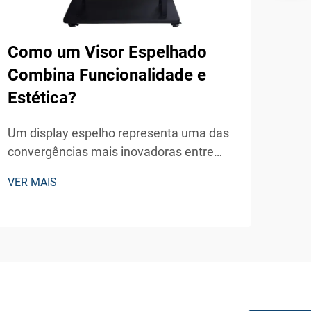
Como um Visor Espelhado
Qua
Combina Funcionalidade e
ade
Estética?
qui
ind
Um display espelho representa uma das
convergências mais inovadoras entre
A rá
estética tradicional e tecnologia digital de
revo
VER MAIS
ponta nos ambientes comerciais e
em d
VER 
residenciais atuais. Esses dispositivos
auto
sofisticados integram perfeitamente as
como
propriedades reflexivas...
empr
efic
clien