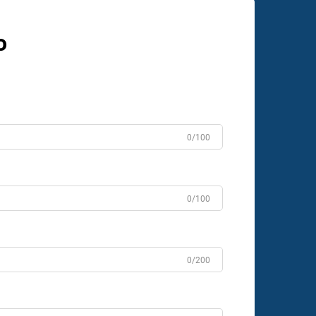
o
0/100
0/100
0/200