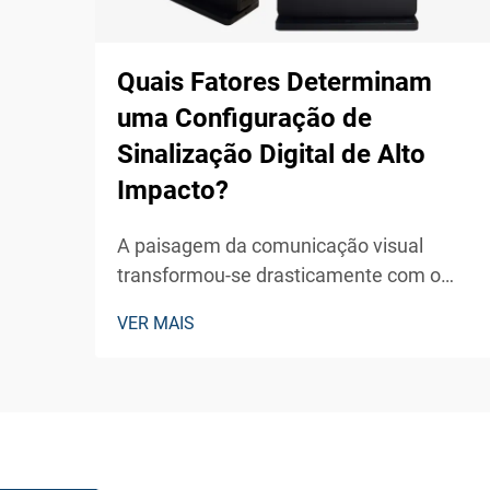
Quais Fatores Determinam
uma Configuração de
Sinalização Digital de Alto
Impacto?
A paisagem da comunicação visual
transformou-se drasticamente com o
surgimento de soluções de sinalização
VER MAIS
digital externa que cativam o público e
geram engajamento significativo. As
empresas modernas dependem cada vez
mais dessas tecnologias de exibição
dinâmica...