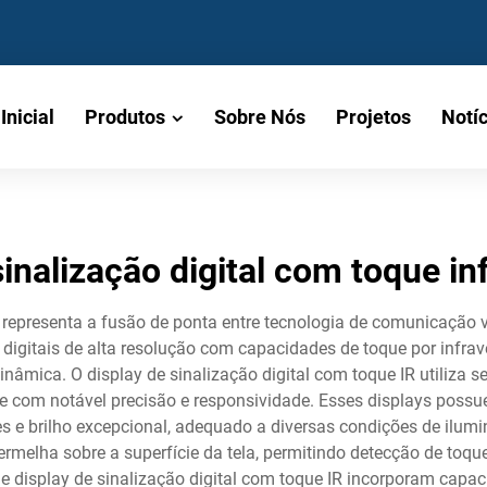
Inicial
Produtos
Sobre Nós
Projetos
Notíc
sinalização digital com toque i
 representa a fusão de ponta entre tecnologia de comunicação v
 digitais de alta resolução com capacidades de toque por infr
nâmica. O display de sinalização digital com toque IR utiliza 
que com notável precisão e responsividade. Esses displays poss
s e brilho excepcional, adequado a diversas condições de ilum
avermelha sobre a superfície da tela, permitindo detecção de toq
e display de sinalização digital com toque IR incorporam cap