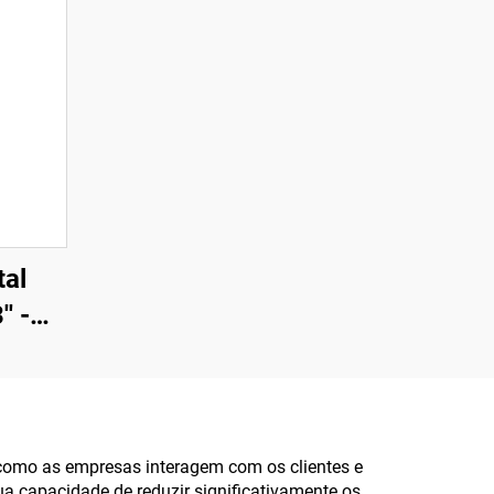
tal
' -
rio
que,
pla
como as empresas interagem com os clientes e
a capacidade de reduzir significativamente os