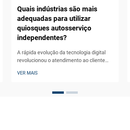
Quais indústrias são mais
adequadas para utilizar
quiosques autosserviço
independentes?
A rápida evolução da tecnologia digital
revolucionou o atendimento ao cliente
em diversas indústrias, com quiosques
VER MAIS
autosserviço independentes surgindo
como uma solução transformadora para
empresas que buscam melhorar a
eficiência operacional e a experiência do
cliente...