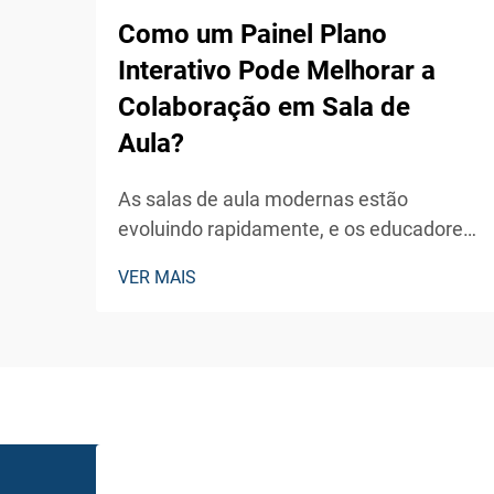
Como um Painel Plano
Interativo Pode Melhorar a
Colaboração em Sala de
Aula?
As salas de aula modernas estão
evoluindo rapidamente, e os educadores
estão constantemente buscando
VER MAIS
ferramentas inovadoras para aumentar o
engajamento dos alunos e os resultados
de aprendizagem. A integração da
tecnologia digital em ambientes
educacionais tornou-se essencial para
criar ambientes dinâmicos...