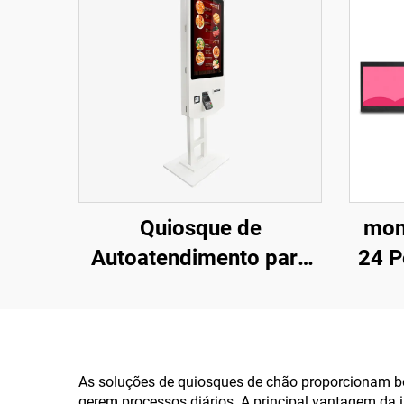
Quiosque de
mon
Autoatendimento para
24 P
Fast Food Pcap com
Autô
Tela Touchscreen
Interativa de 32
Res
Polegadas Certificada
As soluções de quiosques de chão proporcionam b
gerem processos diários. A principal vantagem da