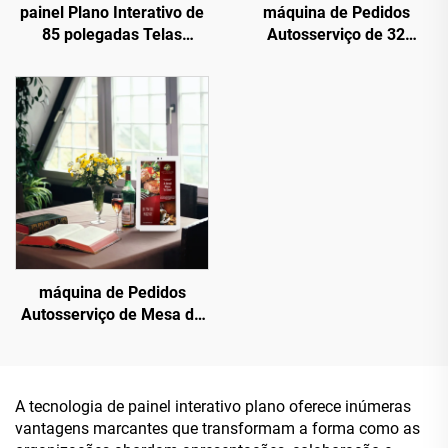
painel Plano Interativo de
máquina de Pedidos
85 polegadas Telas
Autosserviço de 32
Interativas para Educação
Polegadas Dupla Face -
Configuração Dupla:
Android RK3568A e X86
(I3/I5/I7) para Cenários de
Alimentação
máquina de Pedidos
Autosserviço de Mesa de
15,6 Polegadas - FHD
1920×1080, Android
RK3568A e X86 (I3/I5/I7)
para Alimentação de
A tecnologia de painel interativo plano oferece inúmeras
Pequeno a Médio Porte
vantagens marcantes que transformam a forma como as