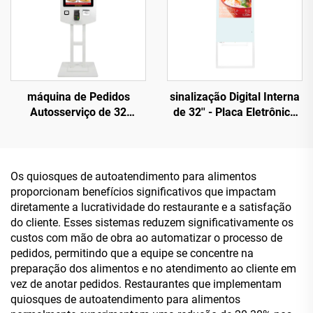
Android/Windows
máquina de Pedidos
sinalização Digital Interna
Autosserviço de 32
de 32'' - Placa Eletrônica
Polegadas Dupla Face -
Compacta com Efeito
Configuração Dupla:
Água para Uso Comercial
Android RK3568A e X86
e Público
(I3/I5/I7) para Cenários de
Os quiosques de autoatendimento para alimentos
Alimentação
proporcionam benefícios significativos que impactam
diretamente a lucratividade do restaurante e a satisfação
do cliente. Esses sistemas reduzem significativamente os
custos com mão de obra ao automatizar o processo de
pedidos, permitindo que a equipe se concentre na
preparação dos alimentos e no atendimento ao cliente em
vez de anotar pedidos. Restaurantes que implementam
quiosques de autoatendimento para alimentos