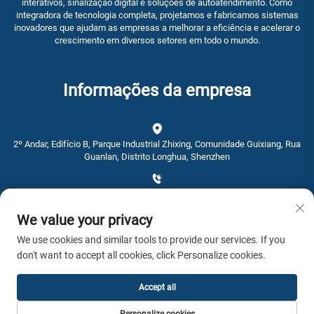
interativos, sinalização digital e soluções de autoatendimento. Como
integradora de tecnologia completa, projetamos e fabricamos sistemas
inovadores que ajudam as empresas a melhorar a eficiência e acelerar o
crescimento em diversos setores em todo o mundo.
Informações da empresa
2º Andar, Edifício B, Parque Industrial Zhixing, Comunidade Guixiang, Rua
Guanlan, Distrito Longhua, Shenzhen
+86-0755-28192467
We value your privacy
[email protected]
We use cookies and similar tools to provide our services. If you
don't want to accept all cookies, click Personalize cookies.
Hora: 9：00 - 16：00
Accept all
Copyright © 2026 AWSTOUCH Todos os direitos reservados. -
Política de