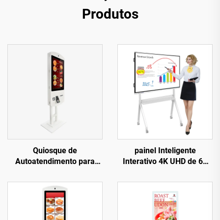
Produtos
Quiosque de
painel Inteligente
Autoatendimento para
Interativo 4K UHD de 65
Fast Food Pcap com Tela
polegadas - Máquina
Touchscreen Interativa de
Multifuncional para Ensino
32 Polegadas Certificada
e Reuniões com Toque,
pela FCC
Dispositivo Comercial com
Sistema Duplo