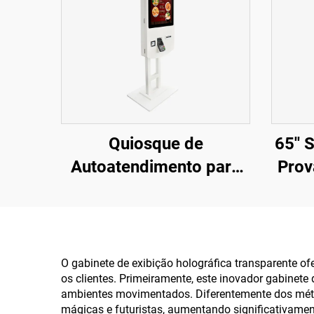
Quiosque de
65'' 
Autoatendimento para
Prov
Fast Food Pcap com
A
Tela Touchscreen
Interativa de 32
Polegadas Certificada
O gabinete de exibição holográfica transparente 
os clientes. Primeiramente, este inovador gabinet
pela FCC
ambientes movimentados. Diferentemente dos métod
mágicas e futuristas, aumentando significativamen