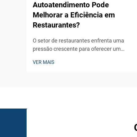
Autoatendimento Pode
Melhorar a Eficiência em
Restaurantes?
O setor de restaurantes enfrenta uma
pressão crescente para oferecer um
serviço mais rápido, reduzir custos
VER MAIS
operacionais e aumentar a satisfação do
cliente. Um quiosque de
autoatendimento representa uma
solução transformadora que atende a
esses desafios ao mesmo tempo em que
posiciona estab...