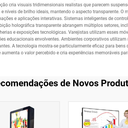
ção cria visuais tridimensionais realistas que parecem suspen
e níveis de brilho ideais, mantendo o aspecto transparente. O m
mações e aplicações interativas. Sistemas inteligentes de cont
ição holográfica transparente abrangem múltiplos setores, incl
lherias e exposições tecnológicas. Varejistas utilizam esses 
es educacionais envolventes. Ambientes corporativos utilizam 
tes. A tecnologia mostra-se particularmente eficaz para bens de 
e aumenta o valor percebido e cria experiências memoráveis para
comendações de Novos Produ