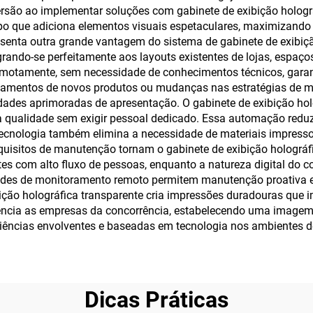
rsão ao implementar soluções com gabinete de exibição hologr
mpo que adiciona elementos visuais espetaculares, maximizando 
epresenta outra grande vantagem do sistema de gabinete de exibi
ando-se perfeitamente aos layouts existentes de lojas, espaço
emotamente, sem necessidade de conhecimentos técnicos, gara
amentos de novos produtos ou mudanças nas estratégias de mar
dades aprimoradas de apresentação. O gabinete de exibição ho
a qualidade sem exigir pessoal dedicado. Essa automação redu
 tecnologia também elimina a necessidade de materiais impres
equisitos de manutenção tornam o gabinete de exibição holográf
es com alto fluxo de pessoas, enquanto a natureza digital do 
idades de monitoramento remoto permitem manutenção proativa 
ibição holográfica transparente cria impressões duradouras que 
rencia as empresas da concorrência, estabelecendo uma imagem
ncias envolventes e baseadas em tecnologia nos ambientes de
Dicas Práticas