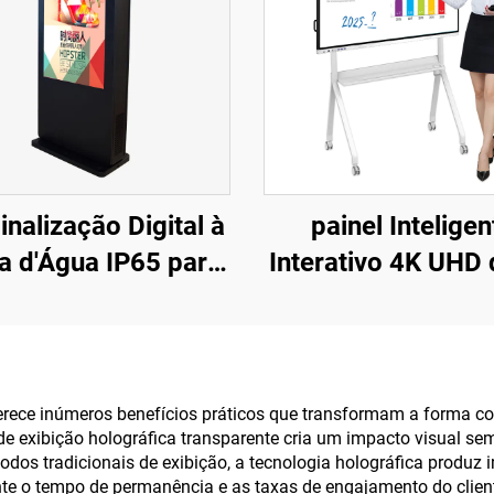
Sinalização Digital à
painel Inteligen
a d'Água IP65 para
Interativo 4K UHD 
mbiente Externo
polegadas - Máq
Multifuncional p
Ensino e Reuniõe
Toque, Disposit
oferece inúmeros benefícios práticos que transformam a forma
e de exibição holográfica transparente cria um impacto visual 
Comercial com Si
os tradicionais de exibição, a tecnologia holográfica produz 
Duplo Android/Wi
te o tempo de permanência e as taxas de engajamento do client