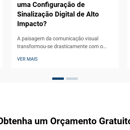
uma Configuração de
Sinalização Digital de Alto
Impacto?
A paisagem da comunicação visual
transformou-se drasticamente com o
surgimento de soluções de sinalização
VER MAIS
digital externa que cativam o público e
geram engajamento significativo. As
empresas modernas dependem cada vez
mais dessas tecnologias de exibição
dinâmica...
Obtenha um Orçamento Gratuit