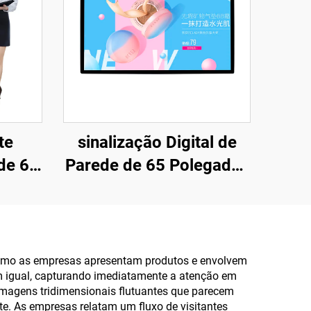
te
sinalização Digital de
de 65
Parede de 65 Polegadas
uina
- FHD 1920×1080,
ara
Android RK3568A e X86
s com
(I3/I5/I7) para
ivo
Publicidade Comercial e
 como as empresas apresentam produtos e envolvem
sem igual, capturando imediatamente a atenção em
stema
Exibição de Informações
imagens tridimensionais flutuantes que parecem
ndows
e. As empresas relatam um fluxo de visitantes