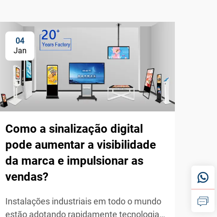
04
1
Jan
Ja
Como a sinalização digital
pode aumentar a visibilidade
da marca e impulsionar as
vendas?
Instalações industriais em todo o mundo
Co
estão adotando rapidamente tecnologias